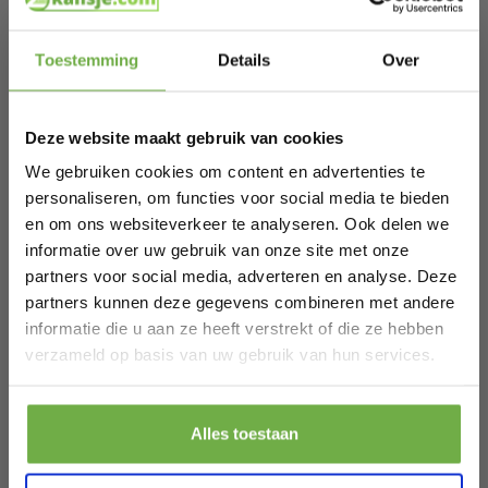
SKU
27537818
Hi Koopjesjager 👋
Toestemming
Details
Over
Gerelateerde producten
Schrijf je in en ontvang
direct € 5,-
welkomskorting
.
Deze website maakt gebruik van cookies
Bij 2dekansje.com profiteer je van
Light & Living - kap - Palata - bruin -
kortingen tot wel 70%.
We gebruiken cookies om content en advertenties te
textiel - Ø 20cm - E27 - 2220379
personaliseren, om functies voor social media te bieden
€ 42,95
Prijs op bol.com
P
en om ons websiteverkeer te analyseren. Ook delen we
€ 18,19
€
-
58
%
informatie over uw gebruik van onze site met onze
partners voor social media, adverteren en analyse. Deze
partners kunnen deze gegevens combineren met andere
informatie die u aan ze heeft verstrekt of die ze hebben
Laat ons weten wanneer je jarig bent
verzameld op basis van uw gebruik van hun services.
Pak € 5,- korting
Alles toestaan
Door je aan te melden ga je akkoord met het ontvangen van promoties en
andere commerciële berichten van 2dekansje. Je gaat ook akkoord met