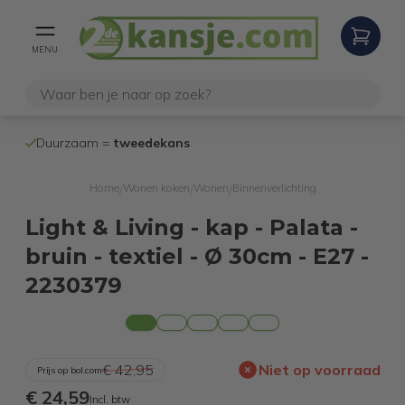
MENU
100% werken
Duurzaam =
tweedekans
internetretoure
Home
Wonen koken
Wonen
Binnenverlichting
/
/
/
Light & Living - kap - Palata -
bruin - textiel - Ø 30cm - E27 -
2230379
€ 42,95
Niet op voorraad
Prijs op bol.com
€ 24,59
Incl. btw