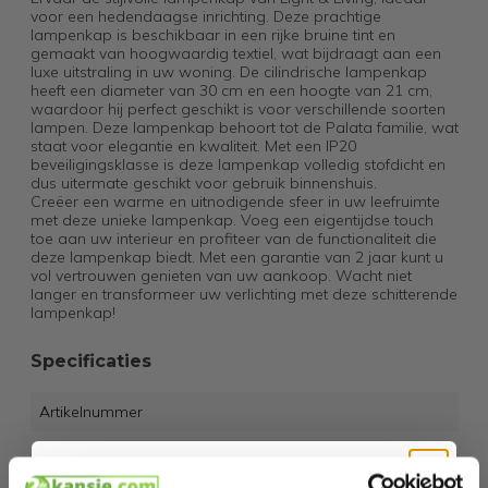
voor een hedendaagse inrichting. Deze prachtige
lampenkap is beschikbaar in een rijke bruine tint en
gemaakt van hoogwaardig textiel, wat bijdraagt aan een
luxe uitstraling in uw woning. De cilindrische lampenkap
heeft een diameter van 30 cm en een hoogte van 21 cm,
waardoor hij perfect geschikt is voor verschillende soorten
lampen. Deze lampenkap behoort tot de Palata familie, wat
staat voor elegantie en kwaliteit. Met een IP20
beveiligingsklasse is deze lampenkap volledig stofdicht en
dus uitermate geschikt voor gebruik binnenshuis.
Creëer een warme en uitnodigende sfeer in uw leefruimte
met deze unieke lampenkap. Voeg een eigentijdse touch
toe aan uw interieur en profiteer van de functionaliteit die
deze lampenkap biedt. Met een garantie van 2 jaar kunt u
vol vertrouwen genieten van uw aankoop. Wacht niet
langer en transformeer uw verlichting met deze schitterende
lampenkap!
Specificaties
Artikelnummer
EAN
8717807761394