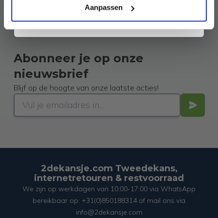
ons
Privacybeleid
. Je kunt je op elk moment weer afmelden.
Aanpassen
Abonneer je op onze
nieuwsbrief
Blijf op de hoogte van onze laatste acties!
2dekansje.com Tweedekans,
internetretouren & restvoorraad
We zijn op werkdagen van 10:00-17:00 via WhatsApp
bereikbaar op: +31(0)850188314 of mail ons via
info@2dekansje.com