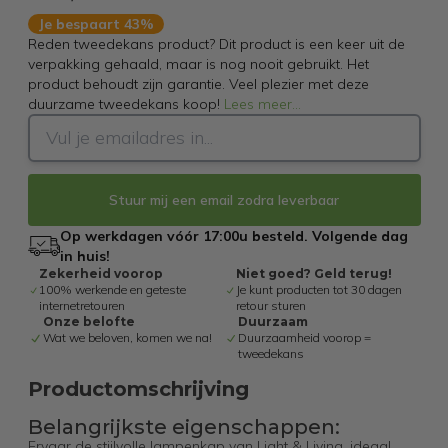
Je bespaart 43%
Reden tweedekans product? Dit product is een keer uit de
verpakking gehaald, maar is nog nooit gebruikt. Het
product behoudt zijn garantie. Veel plezier met deze
duurzame tweedekans koop!
Lees meer
...
Stuur mij een email zodra leverbaar
Op werkdagen vóór 17:00u besteld. Volgende dag
in huis!
Zekerheid voorop
Niet goed? Geld terug!
100% werkende en geteste
Je kunt producten tot 30 dagen
internetretouren
retour sturen
Onze belofte
Duurzaam
Wat we beloven, komen we na!
Duurzaamheid voorop =
tweedekans
Productomschrijving
Belangrijkste eigenschappen:
Ervaar de stijlvolle lampenkap van Light & Living, ideaal