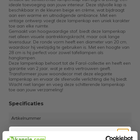
ideale toevoeging aan jouw interieur. Deze stijlvolle kap is
beschikbaar in de kleuren beige en crème, wat bijdraagt
aan een warme en uitnodigende ambiance. Met een
vintage ontwerp voegt deze lampenkap een uniek karakter
toe aan elke ruimte.
Gemaakt van hoogwaardige stof, biedt deze lampenkap
niet alleen visuele aantrekkingskracht, maar ook lange
levensduur. De ronde vorm heeft een diameter van 20 cm,
waardoor hij veelzijdig te gebruiken is. Met een hoogte van
28 cm is hij perfect voor zowel tafellampen als
hanglampen.
Deze lampenkap behoort tot de Farol-collectie en heeft een
garantie van 2 jaar, wat je extra vertrouwen geeft.
Transformeer jouw woondecor met deze elegante
lampenkap en ervaar de sfeervolle verlichting die hij biedt.
Wacht niet langer en voeg deze schitterende lampenkap
toe aan jouw verzameling!
Specificaties
Artikelnummer
EAN
8717807808594