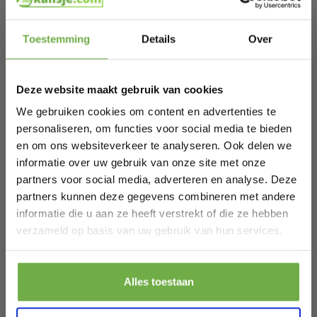
SKU
27537821
Hi Koopjesjager 👋
Toestemming
Details
Over
Gerelateerde producten
Schrijf je in en ontvang
direct € 5,-
welkomskorting
.
Deze website maakt gebruik van cookies
Bij 2dekansje.com profiteer je van
Light & Living - kap - Bezaha - naturel -
L
kortingen tot wel 70%.
We gebruiken cookies om content en advertenties te
textiel - Ø 11cm - E27 - 2035935
t
personaliseren, om functies voor social media te bieden
€ 53,50
Prijs op bol.com
P
en om ons websiteverkeer te analyseren. Ook delen we
€ 32,99
€
-
38
%
informatie over uw gebruik van onze site met onze
partners voor social media, adverteren en analyse. Deze
partners kunnen deze gegevens combineren met andere
informatie die u aan ze heeft verstrekt of die ze hebben
Laat ons weten wanneer je jarig bent
verzameld op basis van uw gebruik van hun services.
Pak € 5,- korting
Alles toestaan
Door je aan te melden ga je akkoord met het ontvangen van promoties en
andere commerciële berichten van 2dekansje. Je gaat ook akkoord met