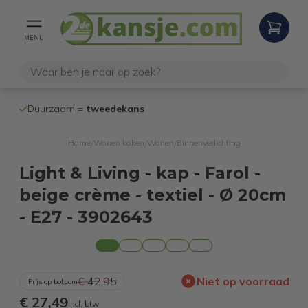
MENU
100% werken
Duurzaam =
tweedekans
internetretoure
Home
Wonen koken
Wonen
Binnenverlichting
/
/
/
Light & Living - kap - Farol -
beige crème - textiel - Ø 20cm
- E27 - 3902643
€ 42,95
Niet op voorraad
Prijs op bol.com
€ 27,49
Incl. btw