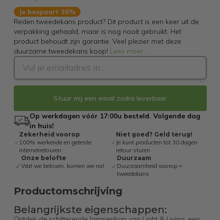
Je bespaart 36%
Reden tweedekans product? Dit product is een keer uit de
verpakking gehaald, maar is nog nooit gebruikt. Het
product behoudt zijn garantie. Veel plezier met deze
duurzame tweedekans koop!
Lees meer
...
Stuur mij een email zodra leverbaar
Op werkdagen vóór 17:00u besteld. Volgende dag
in huis!
Zekerheid voorop
Niet goed? Geld terug!
100% werkende en geteste
Je kunt producten tot 30 dagen
internetretouren
retour sturen
Onze belofte
Duurzaam
Wat we beloven, komen we na!
Duurzaamheid voorop =
tweedekans
Productomschrijving
Belangrijkste eigenschappen:
Ontdek de schitterende lampenkap van Light & Living, een