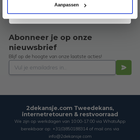
ons
Privacybeleid
. Je kunt je op elk moment weer afmelden.
Aanpassen
Abonneer je op onze
nieuwsbrief
Blijf op de hoogte van onze laatste acties!
2dekansje.com Tweedekans,
internetretouren & restvoorraad
We zijn op werkdagen van 10:00-17:00 via WhatsApp
bereikbaar op: +31(0)850188314 of mail ons via
info@2dekansje.com