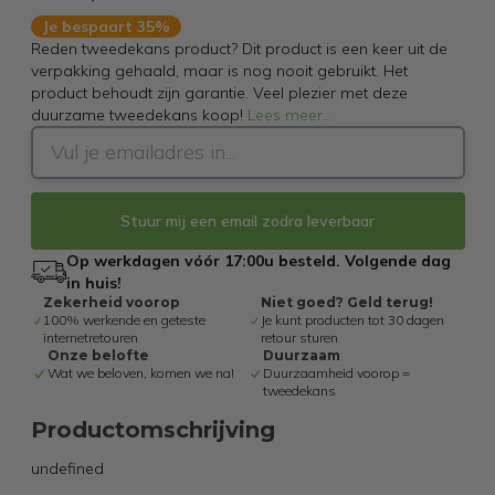
Je bespaart 35%
Reden tweedekans product? Dit product is een keer uit de
verpakking gehaald, maar is nog nooit gebruikt. Het
product behoudt zijn garantie. Veel plezier met deze
duurzame tweedekans koop!
Lees meer
...
Stuur mij een email zodra leverbaar
Op werkdagen vóór 17:00u besteld. Volgende dag
in huis!
Zekerheid voorop
Niet goed? Geld terug!
100% werkende en geteste
Je kunt producten tot 30 dagen
internetretouren
retour sturen
Onze belofte
Duurzaam
Wat we beloven, komen we na!
Duurzaamheid voorop =
tweedekans
Productomschrijving
undefined