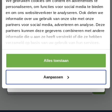
We gebruiken cookies om content en advertenties te
personaliseren, om functies voor social media te bieden
en om ons websiteverkeer te analyseren. Ook delen we
informatie over uw gebruik van onze site met onze
partners voor social media, adverteren en analyse. Deze
partners kunnen deze gegevens combineren met andere
informatie die u aan ze heeft verstrekt of die ze hebben
Laat ons weten wanneer je jarig bent
verzameld op basis van uw gebruik van hun services.
Pak € 5,- korting
Alles toestaan
Abonneer je op onze
Door je aan te melden ga je akkoord met het ontvangen van promoties en
nieuwsbrief
andere commerciële berichten van 2dekansje. Je gaat ook akkoord met
ons
Privacybeleid
. Je kunt je op elk moment weer afmelden.
Aanpassen
Blijf op de hoogte van onze laatste acties!