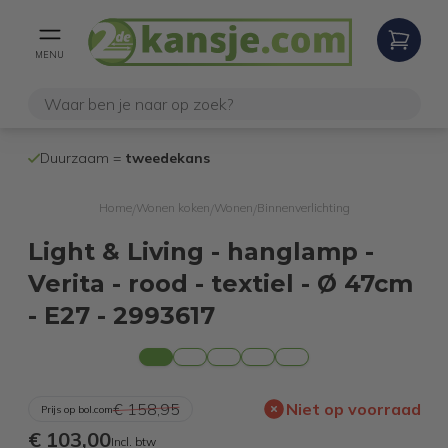
MENU
100% werken
Duurzaam =
tweedekans
internetretoure
Home
Wonen koken
Wonen
Binnenverlichting
/
/
/
Light & Living - hanglamp -
Verita - rood - textiel - Ø 47cm
- E27 - 2993617
€ 158,95
Niet op voorraad
Prijs op bol.com
€ 103,00
Incl. btw