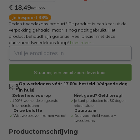
€ 18,49
Incl. btw
Je bespaart 38%
Reden tweedekans product? Dit product is een keer uit de
verpakking gehaald, maar is nog nooit gebruikt. Het
product behoudt zijn garantie. Veel plezier met deze
duurzame tweedekans koop!
Lees meer
...
Stuur mij een email zodra leverbaar
Op werkdagen vóór 17:00u besteld. Volgende dag
in huis!
Zekerheid voorop
Niet goed? Geld terug!
100% werkende en geteste
Je kunt producten tot 30 dagen
internetretouren
retour sturen
Onze belofte
Duurzaam
Wat we beloven, komen we na!
Duurzaamheid voorop =
tweedekans
Productomschrijving