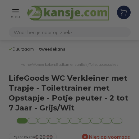
MENU
100% werken
Duurzaam =
tweedekans
internetretoure
Home
Wonen koken
Badkamer sanitair
Toilet accessoires
/
/
/
LifeGoods WC Verkleiner met
Trapje - Toilettrainer met
Opstapje - Potje peuter - 2 tot
7 Jaar - Grijs/Wit
€ 29,99
Niet op voorraad
Prijs op bol.com