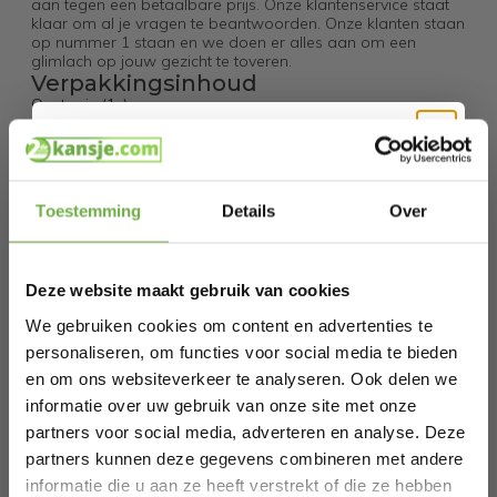
aan tegen een betaalbare prijs. Onze klantenservice staat
klaar om al je vragen te beantwoorden. Onze klanten staan
op nummer 1 staan en we doen er alles aan om een
glimlach op jouw gezicht te toveren.
Verpakkingsinhoud
Opstapje (1x)
Zitje (1x)
Poten met handvat (2x)
Plastic Schroeven (6x)
Hi Koopjesjager 👋
Schroevendraaier (1x)
Schoonmaakborstel (1x)
Toestemming
Details
Over
Handleiding (1x)
Specificaties
Schrijf je in en ontvang
direct € 5,-
welkomskorting
.
Merk: LifeGoods
Materiaal: BPA-vrij plastic
Deze website maakt gebruik van cookies
Bij 2dekansje.com profiteer je van
Kleur: Grijs
Gewicht: 2 kg
kortingen tot wel 70%.
We gebruiken cookies om content en advertenties te
Draaggewicht: 75 kg
personaliseren, om functies voor social media te bieden
Afmetingen: 37 cm x 9 cm x 65,5 cm
Min hoogte van wc-bril tot de vloer: 39 cm
en om ons websiteverkeer te analyseren. Ook delen we
Max hoogte van wc-bril tot de vloer: 43 cm
informatie over uw gebruik van onze site met onze
Min hoogte opstapje tot de vloer: 16,5 cm
Max hoogte opstapje tot de vloer: 22,5 cm
partners voor social media, adverteren en analyse. Deze
Wc-bril type: Alle, BEHALVE vierkant
partners kunnen deze gegevens combineren met andere
Anti-slip: Ja
informatie die u aan ze heeft verstrekt of die ze hebben
Opvouwbaar: Ja
Laat ons weten wanneer je jarig bent