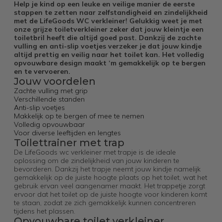
Help je kind op een leuke en veilige manier de eerste
stappen te zetten naar zelfstandigheid en zindelijkheid
met de LifeGoods WC verkleiner! Gelukkig weet je met
onze grijze toiletverkleiner zeker dat jouw kleintje een
toiletbril heeft die altijd goed past. Dankzij de zachte
vulling en anti-slip voetjes verzeker je dat jouw kindje
altijd prettig en veilig naar het toilet kan. Het volledig
opvouwbare design maakt ‘m gemakkelijk op te bergen
en te vervoeren.
​​Jouw voordelen
Zachte vulling met grip
Verschillende standen
Anti-slip voetjes
Makkelijk op te bergen of mee te nemen
Volledig opvouwbaar
Voor diverse leeftijden en lengtes
Toilettrainer met trap
De LifeGoods wc verkleiner met trapje is de ideale
oplossing om de zindelijkheid van jouw kinderen te
bevorderen. Dankzij het trapje neemt jouw kindje namelijk
gemakkelijk op de juiste hoogte plaats op het toilet, wat het
gebruik ervan veel aangenamer maakt. Het trappetje zorgt
ervoor dat het toilet op de juiste hoogte voor kinderen komt
te staan, zodat ze zich gemakkelijk kunnen concentreren
tijdens het plassen.
Opvouwbare toilet verkleiner