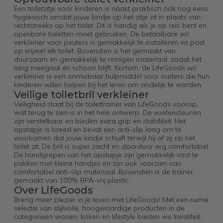
Een toiletzitje voor kinderen is naast praktisch ook nog eens
hygiënisch omdat jouw kindje op het zitje zit in plaats van
rechtstreeks op het toilet. Dit is handig als je op reis bent en
openbare toiletten moet gebruiken. De betaalbare wc
verkleiner voor peuters is gemakkelijk te installeren en past
op vrijwel elk toilet. Bovendien is het gemaakt van
duurzaam en gemakkelijk te reinigen materiaal, zodat het
lang meegaat én schoon blijft. Kortom, de LifeGoods wc
verkleiner is een onmisbaar hulpmiddel voor ouders die hun
kinderen willen helpen bij het leren om zindelijk te worden.
Veilige toiletbril verkleiner
Veiligheid staat bij de toilettrainer van LifeGoods voorop,
wat terug te zien is in het hele ontwerp. De voetensteunen
zijn verstelbaar en bieden extra grip en stabiliteit. Het
opstapje is breed en bevat een anti-slip laag om te
voorkomen dat jouw kindje schuift terwijl hij of zij op het
toilet zit. De bril is super zacht en daardoor erg comfortabel.
De handgrepen van het opstapje zijn gemakkelijk vast te
pakken met kleine handjes en zijn ook voorzien van
comfortabel anti-slip materiaal. Bovendien is de trainer
gemaakt van 100% BPA-vrij plastic.
Over LifeGoods
Breng meer plezier in je leven met LifeGoods! Met een ruime
selectie van stijlvolle, hoogwaardige producten in de
categorieën wonen, koken en lifestyle bieden we kwaliteit