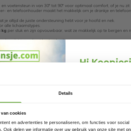
en voetensteun in van 30° tot 90° voor optimaal comfort, of je nu zit o
ker- en telefoonhouder maakt het makkelijk om je drankje en telefoo
 je altijd de juiste ondersteuning hebt voor je hoofd en nek.
or alle lichaamstypes.
6 kg
per stuk en zijn opvouwbaar, wat ze makkelijk op te bergen en 
, zodat je ze direct kunt gebruiken.
Hi Koopjes
Schrijf je in en ontv
welkomskor
x Handleiding
Bij 2dekansje.com pr
Details
kortingen tot 
01071
 van cookies
195251453
ent en advertenties te personaliseren, om functies voor social
88765
. Ook delen we informatie over uw gebruik van onze site met on