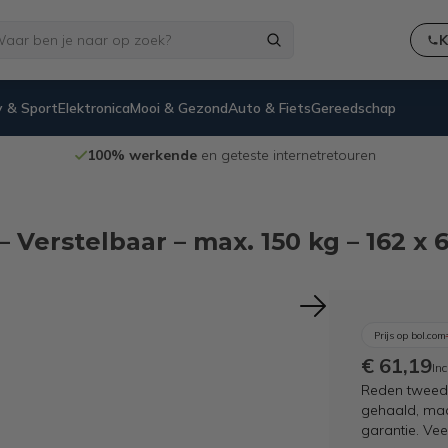
K
 & Sport
Elektronica
Mooi & Gezond
Auto & Fiets
Gereedschap
100% werkende
en geteste internetretouren
 Verstelbaar – max. 150 kg – 162 x 
Prijs op bol.com
€ 61,19
Inc
Reden tweede
gehaald, maar
garantie. Ve