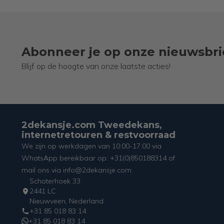
Abonneer je op onze nieuwsbri
Blijf op de hoogte van onze laatste acties!
2dekansje.com Tweedekans,
internetretouren & restvoorraad
We zijn op werkdagen van 10:00-17:00 via
WhatsApp bereikbaar op: +31(0)850188314 of
mail ons via info@2dekansje.com
Schoterhoek 33
2441 LC
Nieuwveen, Nederland
+31 85 018 83 14
+31 85 018 83 14