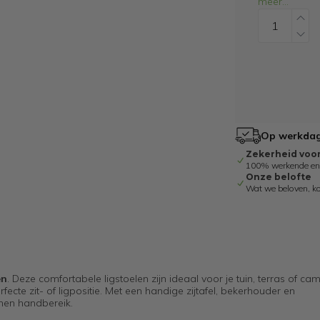
meer
...
Op werkdage
Zekerheid voo
100% werkende en g
Onze belofte
Wat we beloven, k
en
. Deze comfortabele ligstoelen zijn ideaal voor je tuin, terras of ca
cte zit- of ligpositie. Met een handige zijtafel, bekerhouder en
nnen handbereik.