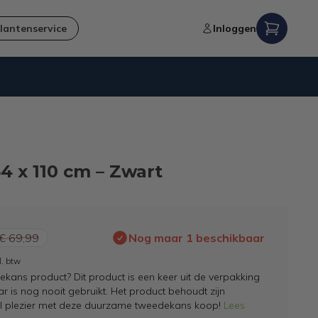
lantenservice
Inloggen
Niet goed,
geld terug
-garantie
64 x 110 cm – Zwart
€ 69,99
Nog maar 1 beschikbaar
l. btw
kans product? Dit product is een keer uit de verpakking
 is nog nooit gebruikt. Het product behoudt zijn
el plezier met deze duurzame tweedekans koop!
Lees