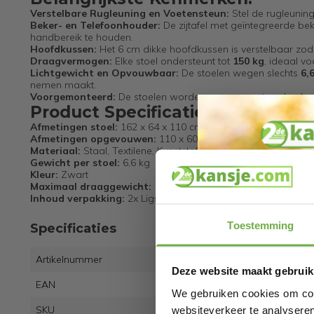
Verstelbare Rugleuning en Voetensteun:
Stel de rugleuning 
Beker- en Telefoonhouder:
De zijtafel met geïntegreerde be
handbereik te houden.
Hoofdkussen:
Het 6 cm dikke hoofdkussen is verstelbaar zodat
Draagvermogen:
Elke stoel ondersteunt tot
150 kg
, ideaal vo
Lichtgewicht en Opvouwbaar:
De stoelen wegen slechts
6,
nemen maakt.
Voorgemonteerd:
De stoelen worden voorgemonteerd geleverd
Product Specificaties:
Afmetingen stoel:
162 x 64 x 110 cm (L x B x H)
Afmetingen opgevouwen:
110 x 60 cm
Materiaal:
Staal, Textilene, Kunststof
Gewicht per stoel:
6,6 kg
Kleur:
Zwart
Maximaal draaggewicht:
150 kg
Inhoud verpakking:
2x Ligstoel, 1x Beker-/telefoonhouder, 1
Toestemming
Specificaties
Artikelnummer
LG10
Deze website maakt gebruik
EAN
8720
We gebruiken cookies om cont
SKU
1430
websiteverkeer te analyseren