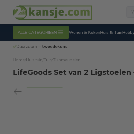
ALLE CATEGORIEËN
Wonen & Koken
Huis & Tuin
Hobby
Duurzaam =
tweedekans
Home
/
Huis tuin
/
Tuin
/
Tuinmeubelen
LifeGoods Set van 2 Ligstoelen –