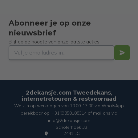
Abonneer je op onze
nieuwsbrief
Blijf op de hoogte van onze laatste acties!
2dekansje.com Tweedekans,
internetretouren & restvoorraad
We zijn op werkdagen van 10:00-17:00 via WhatsApp
bereikbaar op: +31(0)850188314 of mail ons via
info@2dekansje.com
Schoterhoek 33
2441 LC