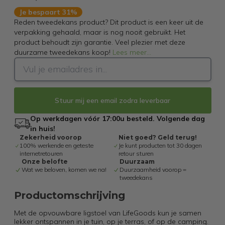
Je bespaart 31%
Reden tweedekans product? Dit product is een keer uit de
verpakking gehaald, maar is nog nooit gebruikt. Het
product behoudt zijn garantie. Veel plezier met deze
duurzame tweedekans koop!
Lees meer
...
Stuur mij een email zodra leverbaar
Op werkdagen vóór 17:00u besteld. Volgende dag
in huis!
Zekerheid voorop
Niet goed? Geld terug!
100% werkende en geteste
Je kunt producten tot 30 dagen
internetretouren
retour sturen
Onze belofte
Duurzaam
Wat we beloven, komen we na!
Duurzaamheid voorop =
tweedekans
Productomschrijving
Met de opvouwbare ligstoel van LifeGoods kun je samen
lekker ontspannen in je tuin, op je terras, of op de camping.