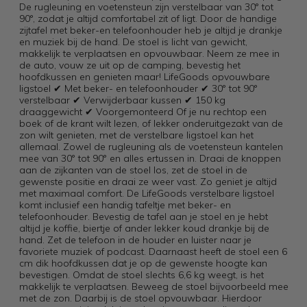
De rugleuning en voetensteun zijn verstelbaar van 30° tot
90°, zodat je altijd comfortabel zit of ligt. Door de handige
zijtafel met beker-en telefoonhouder heb je altijd je drankje
en muziek bij de hand. De stoel is licht van gewicht,
makkelijk te verplaatsen en opvouwbaar. Neem ze mee in
de auto, vouw ze uit op de camping, bevestig het
hoofdkussen en genieten maar! LifeGoods opvouwbare
ligstoel ✔ Met beker- en telefoonhouder ✔ 30° tot 90°
verstelbaar ✔ Verwijderbaar kussen ✔ 150 kg
draaggewicht ✔ Voorgemonteerd Of je nu rechtop een
boek of de krant wilt lezen, of lekker onderuitgezakt van de
zon wilt genieten, met de verstelbare ligstoel kan het
allemaal. Zowel de rugleuning als de voetensteun kantelen
mee van 30° tot 90° en alles ertussen in. Draai de knoppen
aan de zijkanten van de stoel los, zet de stoel in de
gewenste positie en draai ze weer vast. Zo geniet je altijd
met maximaal comfort. De LifeGoods verstelbare ligstoel
komt inclusief een handig tafeltje met beker- en
telefoonhouder. Bevestig de tafel aan je stoel en je hebt
altijd je koffie, biertje of ander lekker koud drankje bij de
hand. Zet de telefoon in de houder en luister naar je
favoriete muziek of podcast. Daarnaast heeft de stoel een 6
cm dik hoofdkussen dat je op de gewenste hoogte kan
bevestigen. Omdat de stoel slechts 6,6 kg weegt, is het
makkelijk te verplaatsen. Beweeg de stoel bijvoorbeeld mee
met de zon. Daarbij is de stoel opvouwbaar. Hierdoor