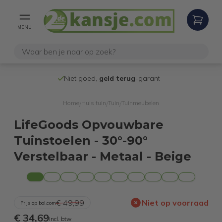
MENU
Niet goed,
geld terug
-garantie
Verzending n
Home
Huis tuin
Tuin
Tuinmeubelen
/
/
/
LifeGoods Opvouwbare
Tuinstoelen - 30°-90°
Verstelbaar - Metaal - Beige
€ 49,99
Niet op voorraad
Prijs op bol.com
€ 34,69
Incl. btw