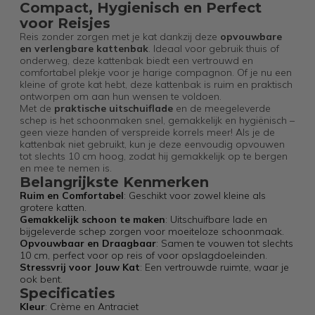
Compact, Hygienisch en Perfect
voor Reisjes
Reis zonder zorgen met je kat dankzij deze
opvouwbare
en verlengbare kattenbak
. Ideaal voor gebruik thuis of
onderweg, deze kattenbak biedt een vertrouwd en
comfortabel plekje voor je harige compagnon. Of je nu een
kleine of grote kat hebt, deze kattenbak is ruim en praktisch
ontworpen om aan hun wensen te voldoen.
Met de
praktische uitschuiflade
en de meegeleverde
schep is het schoonmaken snel, gemakkelijk en hygiënisch –
geen vieze handen of verspreide korrels meer! Als je de
kattenbak niet gebruikt, kun je deze eenvoudig opvouwen
tot slechts 10 cm hoog, zodat hij gemakkelijk op te bergen
en mee te nemen is.
Belangrijkste Kenmerken
Ruim en Comfortabel
: Geschikt voor zowel kleine als
grotere katten.
Gemakkelijk schoon te maken
: Uitschuifbare lade en
bijgeleverde schep zorgen voor moeiteloze schoonmaak.
Opvouwbaar en Draagbaar
: Samen te vouwen tot slechts
10 cm, perfect voor op reis of voor opslagdoeleinden.
Stressvrij voor Jouw Kat
: Een vertrouwde ruimte, waar je
ook bent.
Specificaties
Kleur
: Crème en Antraciet