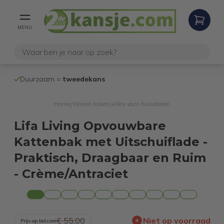
MENU
100% werken
Duurzaam =
tweedekans
internetretoure
Home
Wonen koken
Alles voor-huisdieren
/
/
Lifa Living Opvouwbare
Kattenbak met Uitschuiflade -
Praktisch, Draagbaar en Ruim
- Crème/Antraciet
€ 55,00
Niet op voorraad
Prijs op bol.com