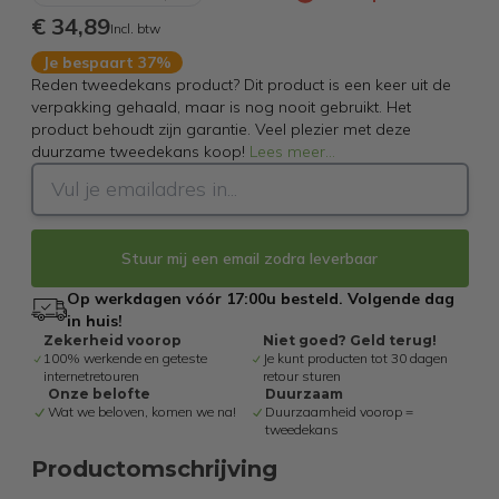
€ 34,89
Incl. btw
Je bespaart 37%
Reden tweedekans product? Dit product is een keer uit de
verpakking gehaald, maar is nog nooit gebruikt. Het
product behoudt zijn garantie. Veel plezier met deze
duurzame tweedekans koop!
Lees meer
...
Stuur mij een email zodra leverbaar
Op werkdagen vóór 17:00u besteld. Volgende dag
in huis!
Zekerheid voorop
Niet goed? Geld terug!
100% werkende en geteste
Je kunt producten tot 30 dagen
internetretouren
retour sturen
Onze belofte
Duurzaam
Wat we beloven, komen we na!
Duurzaamheid voorop =
tweedekans
Productomschrijving