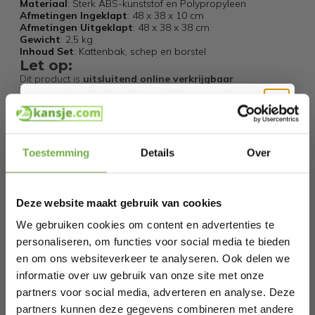
Materiaal
: Sterk ABS-kunststof en Polypropyleen
Afmetingen Ingeklapt
: 48 x 38 x 10 cm
Afmetingen Uitgeklapt
: 48 x 38 x 38 cm
Gewicht
: 2,5 kg
Inhoud Set
: Kattenbak, schep en borstel
Let op:
Dit product is
uitsluitend online verkrijgbaar
.
Verlicht het leven van jou en je kat met deze praktische
opvouwbare kattenbak
. Ideaal voor elke gelegenheid,
van thuis tot een ontspannen vakantie!
Hi Koopjesjager 👋
Specificaties
Toestemming
Details
Over
Schrijf je in en ontvang
direct € 5,-
Artikelnummer
welkomskorting
.
Deze website maakt gebruik van cookies
EAN
8720604887020
Bij 2dekansje.com profiteer je van
kortingen tot wel 70%.
We gebruiken cookies om content en advertenties te
SKU
8821060004220
personaliseren, om functies voor social media te bieden
en om ons websiteverkeer te analyseren. Ook delen we
informatie over uw gebruik van onze site met onze
Gerelateerde producten
partners voor social media, adverteren en analyse. Deze
partners kunnen deze gegevens combineren met andere