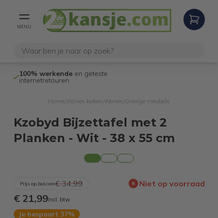
MENU
100% werkende
en geteste
Niet goed,
gel
internetretouren
Home
Wonen koken
Wonen
Overige meubels
/
/
/
Kzobyd Bijzettafel met 2
Planken - Wit - 38 x 55 cm
€ 34,99
Niet op voorraad
Prijs op bol.com
€ 21,99
Incl. btw
Je bespaart 37%