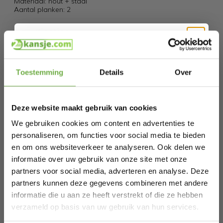
Materiaal: hout + staal
Aantal planken: 2
Specificaties
Artikelnummer
Hi Koopjesjager 👋
Toestemming
Details
Over
EAN
6941189627449
Schrijf je in en ontvang
direct € 5,-
SKU
8821060001971
welkomskorting
.
Deze website maakt gebruik van cookies
Bij 2dekansje.com profiteer je van
kortingen tot wel 70%.
We gebruiken cookies om content en advertenties te
Gerelateerde producten
personaliseren, om functies voor social media te bieden
en om ons websiteverkeer te analyseren. Ook delen we
informatie over uw gebruik van onze site met onze
SoBuy Bijzettafel - Hout - Ø31 cm - Wit
partners voor social media, adverteren en analyse. Deze
€ 29,99
partners kunnen deze gegevens combineren met andere
P
€
informatie die u aan ze heeft verstrekt of die ze hebben
Laat ons weten wanneer je jarig bent
verzameld op basis van uw gebruik van hun services.