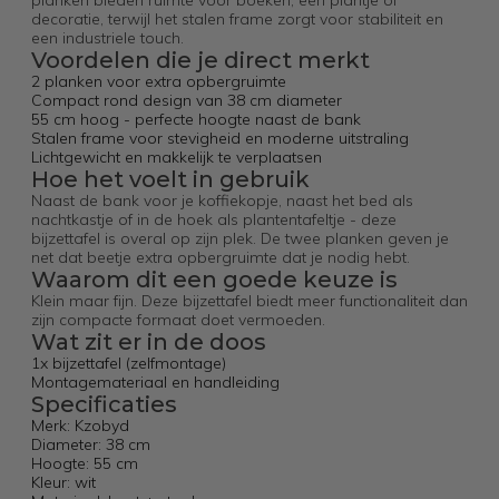
planken bieden ruimte voor boeken, een plantje of
decoratie, terwijl het stalen frame zorgt voor stabiliteit en
een industriele touch.
Voordelen die je direct merkt
2 planken voor extra opbergruimte
Compact rond design van 38 cm diameter
55 cm hoog - perfecte hoogte naast de bank
Stalen frame voor stevigheid en moderne uitstraling
Lichtgewicht en makkelijk te verplaatsen
Hoe het voelt in gebruik
Naast de bank voor je koffiekopje, naast het bed als
nachtkastje of in de hoek als plantentafeltje - deze
bijzettafel is overal op zijn plek. De twee planken geven je
net dat beetje extra opbergruimte dat je nodig hebt.
Waarom dit een goede keuze is
Klein maar fijn. Deze bijzettafel biedt meer functionaliteit dan
zijn compacte formaat doet vermoeden.
Wat zit er in de doos
1x bijzettafel (zelfmontage)
Montagemateriaal en handleiding
Specificaties
Merk: Kzobyd
Diameter: 38 cm
Hoogte: 55 cm
Kleur: wit