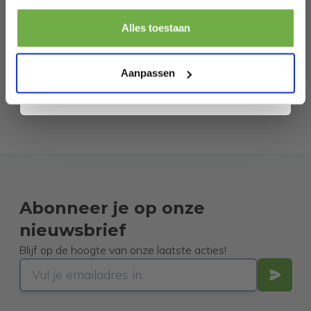
Pak € 5,- korting
Alles toestaan
Door je aan te melden ga je akkoord met het ontvangen van promoties en
andere commerciële berichten van 2dekansje. Je gaat ook akkoord met
ons
Privacybeleid
. Je kunt je op elk moment weer afmelden.
Aanpassen
Abonneer je op onze
nieuwsbrief
Blijf op de hoogte van onze laatste acties!