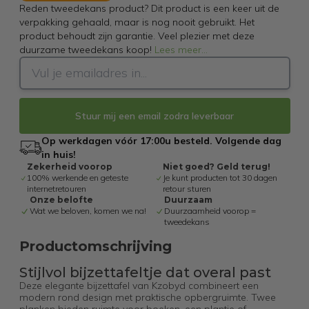
Reden tweedekans product? Dit product is een keer uit de
verpakking gehaald, maar is nog nooit gebruikt. Het
product behoudt zijn garantie. Veel plezier met deze
duurzame tweedekans koop!
Lees meer
...
Stuur mij een email zodra leverbaar
Op werkdagen vóór 17:00u besteld. Volgende dag
in huis!
Zekerheid voorop
Niet goed? Geld terug!
100% werkende en geteste
Je kunt producten tot 30 dagen
internetretouren
retour sturen
Onze belofte
Duurzaam
Wat we beloven, komen we na!
Duurzaamheid voorop =
tweedekans
Productomschrijving
Stijlvol bijzettafeltje dat overal past
Deze elegante bijzettafel van Kzobyd combineert een
modern rond design met praktische opbergruimte. Twee