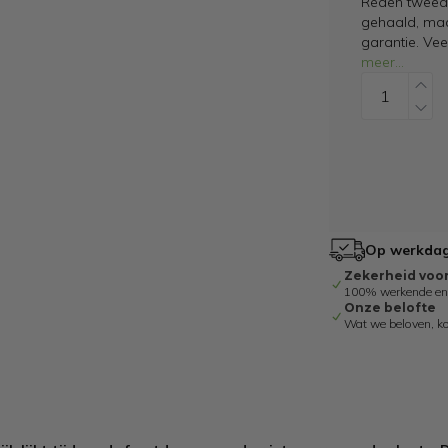
Reden tweede
gehaald, maar
garantie. Ve
meer
...
Op werkdage
Zekerheid voo
100% werkende en g
Onze belofte
Wat we beloven, k