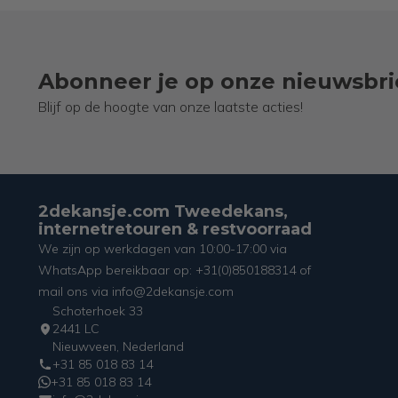
Abonneer je op onze nieuwsbri
Blijf op de hoogte van onze laatste acties!
2dekansje.com Tweedekans,
internetretouren & restvoorraad
We zijn op werkdagen van 10:00-17:00 via
WhatsApp bereikbaar op: +31(0)850188314 of
mail ons via info@2dekansje.com
Schoterhoek 33
2441 LC
Nieuwveen, Nederland
+31 85 018 83 14
+31 85 018 83 14