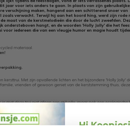
k lijkt tijdens de feestdagen, vond er iets verrassends plaats. 
it jaar voor iets anders te gaan. In plaats van zijn gebruikelijke
ire verschijning maken, hangend aan een schitterend snoer van
al zoals verwacht. Terwijl hij aan het koord hing, werd zijn rode
in de maat van de kerstmelodieën die door de lucht zweefden. De
k ondersteboven hangt, en de woorden 'Holly Jolly' die het feest
rui voor iedereen die van een vleugje humor en magie houdt tijde
ycled materiaal.
en!
verpakking.
en kersttrui. Met zijn opvallende lichten en het bijzondere 'Holly Jolly' d
 familie, vrienden of gewoon geniet van de kerststemming thuis, deze 
 met deze trui niet alleen een stijlvolle, maar ook een ecologische
rt van de feestdagen genieten.
'Foute Kersttrui met lichtjes Holly Jolly' wordt geleverd in een feest
Hi Koopjes
de kerstboom te plaatsen. Verwen je dierbaren met dit bijzondere 