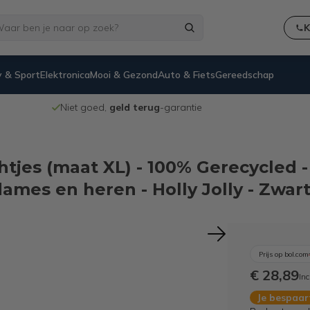
K
 & Sport
Elektronica
Mooi & Gezond
Auto & Fiets
Gereedschap
Niet goed,
geld terug
-garantie
htjes (maat XL) - 100% Gerecycled -
ames en heren - Holly Jolly - Zwar
Prijs op bol.com
€ 28,89
Inc
Je bespaa