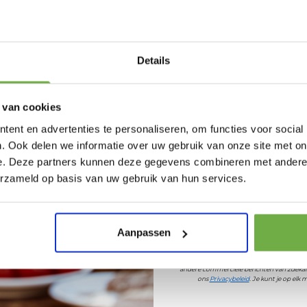
Schrijf je in en ontv
welkomskor
Bij 2dekansje.com pr
Details
kortingen tot 
 van cookies
ent en advertenties te personaliseren, om functies voor social
. Ook delen we informatie over uw gebruik van onze site met on
 een feestelijke ambiance. Onze truien worden met zorg en liefde
e. Deze partners kunnen deze gegevens combineren met andere i
as en vier de kerst met stijl, comfort en de betovering van de feestd
lichtjes Holly Jolly'. Begin vandaag nog met het vieren van de 
Laat ons weten wanneer
erzameld op basis van uw gebruik van hun services.
Pak € 5,- k
Aanpassen
Door je aan te melden ga je akkoord met h
929471317
andere commerciële berichten van 2dekan
ons
Privacybeleid
. Je kunt je op el
055565444