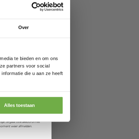
ang
direct € 5,-
ting
.
ofiteer je van
Over
wel 70%.
 media te bieden en om ons
ze partners voor social
nformatie die u aan ze heeft
agen.
feestdagen
 je jarig bent
orting
Alles toestaan
et ontvangen van promoties en
sje. Je gaat ook akkoord met
k moment weer afmelden.