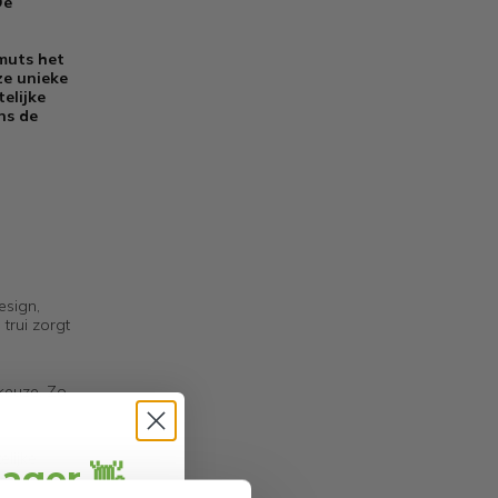
De
 muts het
ze unieke
elijke
ns de
esign,
trui zorgt
 keuze. Zo
elijke
jager 👋
geschenk