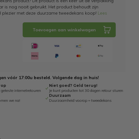
kans product? Dit product is een keer uit de verpakking
 is nog nooit gebruikt. Het product behoudt zijn
el plezier met deze duurzame tweedekans koop!
Lees
Toevoegen aan winkelwagen
n vóór 17:00u besteld. Volgende dag in huis!
rop
Niet goed? Geld terug!
eteste internetretouren
Je kunt producten tot 30 dagen retour sturen
Duurzaam
omen we na!
Duurzaamheid voorop = tweedekans