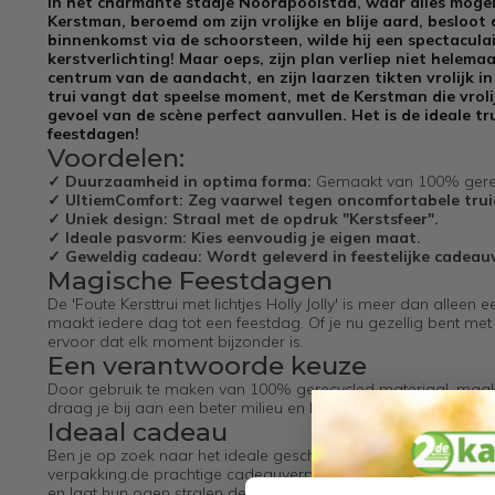
In het charmante stadje Noordpoolstad, waar alles mogelij
Kerstman, beroemd om zijn vrolijke en blije aard, besloot d
binnenkomst via de schoorsteen, wilde hij een spectacula
kerstverlichting! Maar oeps, zijn plan verliep niet helema
centrum van de aandacht, en zijn laarzen tikten vrolijk 
trui vangt dat speelse moment, met de Kerstman die vrolij
gevoel van de scène perfect aanvullen. Het is de ideale t
feestdagen!
Voordelen:
✓ Duurzaamheid in optima forma:
Gemaakt van 100% gerec
✓ Ultiem
Comfort:
Zeg vaarwel tegen oncomfortabele trui
✓ Uniek design:
Straal met de opdruk "Kerstsfeer".
✓ Ideale pasvorm:
Kies eenvoudig je eigen maat.
✓ Geweldig cadeau:
Wordt geleverd in feestelijke cadeau
Magische Feestdagen
De 'Foute Kersttrui met lichtjes Holly Jolly' is meer dan alleen e
maakt iedere dag tot een feestdag. Of je nu gezellig bent met
ervoor dat elk moment bijzonder is.
Een verantwoorde keuze
Door gebruik te maken van 100% gerecycled materiaal, maak je
draag je bij aan een beter milieu en kun je met een gerust ha
Ideaal cadeau
Ben je op zoek naar het ideale geschenk voor de feestdagen? De 
verpakking.de prachtige cadeauverpakking, perfect om onder 
en laat hun ogen stralen deze feestdagen!