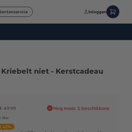
lantenservice
Inloggen
Verzending naar NL en BE
 Kriebelt niet - Kerstcadeau
t
€ 49,95
Nog maar 1 beschikbaar
l. btw
rt 42%