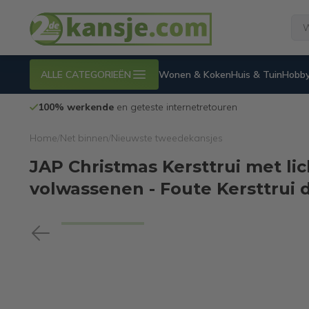
ALLE CATEGORIEËN
Wonen & Koken
Huis & Tuin
Hobby
100% werkende
en geteste internetretouren
Home
/
Net binnen
/
Nieuwste tweedekansjes
JAP Christmas Kersttrui met lic
volwassenen - Foute Kersttrui d