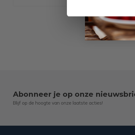
Abonneer je op onze nieuwsbri
Blijf op de hoogte van onze laatste acties!