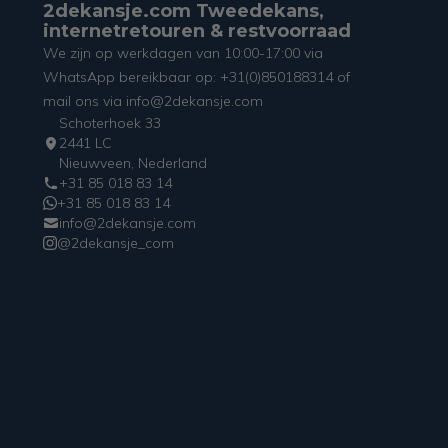
2dekansje.com Tweedekans,
internetretouren & restvoorraad
We zijn op werkdagen van 10:00-17:00 via
WhatsApp bereikbaar op: +31(0)850188314 of
mail ons via info@2dekansje.com
Schoterhoek 33
2441 LC
Nieuwveen, Nederland
+31 85 018 83 14
+31 85 018 83 14
info@2dekansje.com
@2dekansje_com