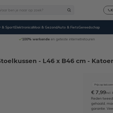
K
 & Sport
Elektronica
Mooi & Gezond
Auto & Fiets
Gereedschap
100% werkende
en geteste internetretouren
toelkussen - L46 x B46 cm - Katoen
Prijs op bol.com
€ 7,99
Incl.
Reden tweede
gehaald, maar
garantie. Ve