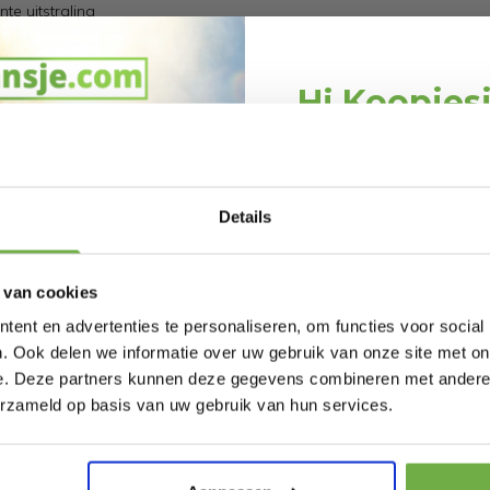
e uitstraling
Hi Koopjes
Schrijf je in en ontv
welkomskor
362960966
Bij 2dekansje.com pr
Details
26431
kortingen tot 
 van cookies
ent en advertenties te personaliseren, om functies voor social
. Ook delen we informatie over uw gebruik van onze site met on
In The Mood
In The 
e. Deze partners kunnen deze gegevens combineren met andere i
Collection
Collect
Laat ons weten wanneer
erzameld op basis van uw gebruik van hun services.
 - L59 x
Muurdecoratie
Sierkuss
€ 35,50
Prijs op bol.com
Prijs op bol.com
oen/FSC
Bloemen - L98 x B90
50 x 50 
€ 22,39
€ 2,99
-
37
%
-
88
ze
cm - Katoen - Zwart
Pak € 5,- k