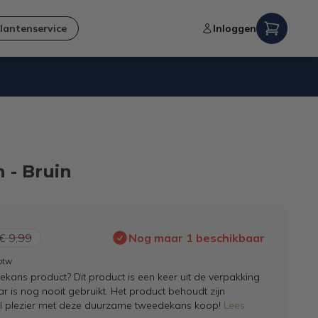
lantenservice
Inloggen
Niet goed,
geld terug
-garantie
 - Bruin
€ 9,99
Nog maar 1 beschikbaar
 btw
kans product? Dit product is een keer uit de verpakking
 is nog nooit gebruikt. Het product behoudt zijn
el plezier met deze duurzame tweedekans koop!
Lees