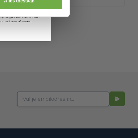
Alles toestaan
et ontvangen van promoties en
sje. Je gaat ook akkoord met
k moment weer afmelden.