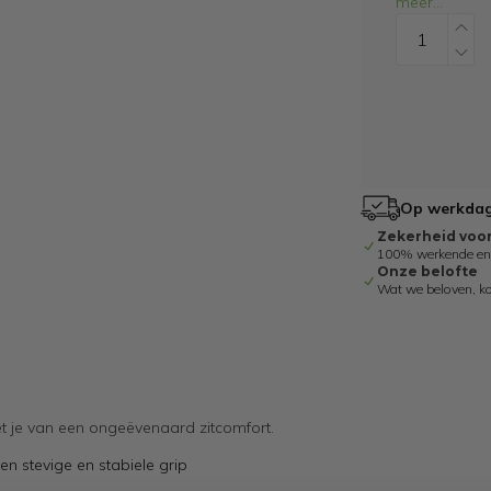
meer
...
Op werkdage
Zekerheid voo
100% werkende en g
Onze belofte
Wat we beloven, k
et je van een ongeëvenaard zitcomfort.
n stevige en stabiele grip