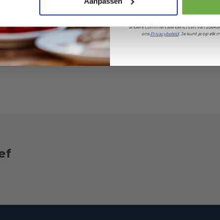
Aanpassen
Door je aan te melden ga je akkoord met h
andere commerciële berichten van 2dekan
ons
Privacybeleid
. Je kunt je op el
ef