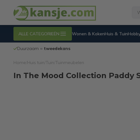
ALLE CATEGORIEËN
Wonen & Koken
Huis & Tuin
Hobby
Duurzaam =
tweedekans
Home
/
Huis tuin
/
Tuin
/
Tuinmeubelen
In The Mood Collection Paddy S