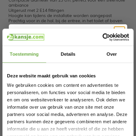
Compacte diameter van 23 cm, perfect voor een sfeervolle
ambiance
Uitgerust met 2 E14 fittingen
Hoogte kan tijdens de installatie worden aangepast
Prachtig voor in de hal, bij de entree, in het toilet of boven
een tafel
Specificaties
Hi Koopjesjager 👋
Artikelnummer
Toestemming
Details
Over
Schrijf je in en ontvang
direct € 5,-
EAN
8712746051940
welkomskorting
.
SKU
27537789
Deze website maakt gebruik van cookies
Bij 2dekansje.com profiteer je van
kortingen tot wel 70%.
We gebruiken cookies om content en advertenties te
personaliseren, om functies voor social media te bieden
Gerelateerde producten
en om ons websiteverkeer te analyseren. Ook delen we
informatie over uw gebruik van onze site met onze
partners voor social media, adverteren en analyse. Deze
Anthea 4328BR – Klassieke wandlamp
partners kunnen deze gegevens combineren met andere
met bronskleurig armatuur en
informatie die u aan ze heeft verstrekt of die ze hebben
Laat ons weten wanneer je jarig bent
€ 99,95
marmerlook glazen kap van 17 cm, E27
Prijs op bol.com
P