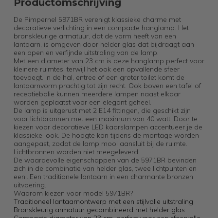
Productomschrijving
De Pimpernel 5971BR verenigt klassieke charme met
decoratieve verlichting in een compacte hanglamp. Het
bronskleurige armatuur, dat de vorm heeft van een
lantaarn, is omgeven door helder glas dat bijdraagt aan
een open en verfijnde uitstraling van de lamp.
Met een diameter van 23 cm is deze hanglamp perfect voor
kleinere ruimtes, terwijl het ook een opvallende sfeer
toevoegt. In de hal, entree of een groter toilet komt de
lantaarnvorm prachtig tot zijn recht. Ook boven een tafel of
receptiebalie kunnen meerdere lampen naast elkaar
worden geplaatst voor een elegant geheel.
De lamp is uitgerust met 2 E14 fittingen, die geschikt zijn
voor lichtbronnen met een maximum van 40 watt. Door te
kiezen voor decoratieve LED kaarslampen accentueer je de
klassieke look. De hoogte kan tijdens de montage worden
aangepast, zodat de lamp mooi aansluit bij de ruimte.
Lichtbronnen worden niet meegeleverd.
De waardevolle eigenschappen van de 5971BR bevinden
zich in de combinatie van helder glas, twee lichtpunten en
een...Een traditionele lantaarn in een charmante bronzen
uitvoering.
Waarom kiezen voor model 5971BR?
Traditioneel lantaarnontwerp met een stijlvolle uitstraling
Bronskleurig armatuur gecombineerd met helder glas