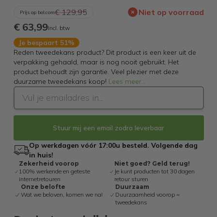
€ 129,95
Niet op voorraad
Prijs op bol.com
€ 63,99
Incl. btw
Je bespaart 51%
Reden tweedekans product? Dit product is een keer uit de
verpakking gehaald, maar is nog nooit gebruikt. Het
product behoudt zijn garantie. Veel plezier met deze
duurzame tweedekans koop!
Lees meer
...
Stuur mij een email zodra leverbaar
Op werkdagen vóór 17:00u besteld. Volgende dag
in huis!
Zekerheid voorop
Niet goed? Geld terug!
100% werkende en geteste
Je kunt producten tot 30 dagen
internetretouren
retour sturen
Onze belofte
Duurzaam
Wat we beloven, komen we na!
Duurzaamheid voorop =
tweedekans