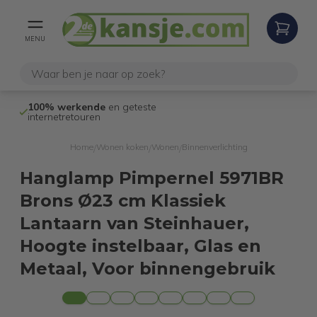
MENU
100% werkende
en geteste
Niet goed,
gel
internetretouren
Home
Wonen koken
Wonen
Binnenverlichting
/
/
/
Hanglamp Pimpernel 5971BR
Brons Ø23 cm Klassiek
Lantaarn van Steinhauer,
Hoogte instelbaar, Glas en
Metaal, Voor binnengebruik