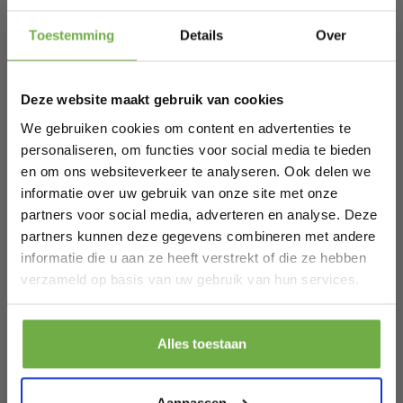
Hi Koopjesjager 👋
Toestemming
Details
Over
Schrijf je in en ontvang
direct € 5,-
welkomskorting
.
Deze website maakt gebruik van cookies
Bij 2dekansje.com profiteer je van
kortingen tot wel 70%.
We gebruiken cookies om content en advertenties te
personaliseren, om functies voor social media te bieden
en om ons websiteverkeer te analyseren. Ook delen we
informatie over uw gebruik van onze site met onze
partners voor social media, adverteren en analyse. Deze
partners kunnen deze gegevens combineren met andere
informatie die u aan ze heeft verstrekt of die ze hebben
Laat ons weten wanneer je jarig bent
Specificaties
verzameld op basis van uw gebruik van hun services.
Artikelnummer
52084
Pak € 5,- korting
Alles toestaan
EAN
4001845520841
Door je aan te melden ga je akkoord met het ontvangen van promoties en
SKU
115965966
andere commerciële berichten van 2dekansje. Je gaat ook akkoord met
ons
Privacybeleid
. Je kunt je op elk moment weer afmelden.
Aanpassen