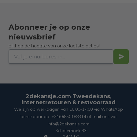
Abonneer je op onze
nieuwsbrief
Blijf op de hoogte van onze laatste acties!
2dekansje.com Tweedekans,
internetretouren & restvoorraad
We zijn op werkdagen van 10:00-17:00 via WhatsApp
bereikbaar op: +31(0)850188314 of mail ons via
info@2dekansje.com
Schoterhoek 33
2441 LC