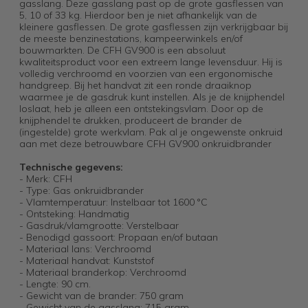
gasslang. Deze gasslang past op de grote gasflessen van
5, 10 of 33 kg. Hierdoor ben je niet afhankelijk van de
kleinere gasflessen. De grote gasflessen zijn verkrijgbaar bij
de meeste benzinestations, kampeerwinkels en/of
bouwmarkten. De CFH GV900 is een absoluut
kwaliteitsproduct voor een extreem lange levensduur. Hij is
volledig verchroomd en voorzien van een ergonomische
handgreep. Bij het handvat zit een ronde draaiknop
waarmee je de gasdruk kunt instellen. Als je de knijphendel
loslaat, heb je alleen een ontstekingsvlam. Door op de
knijphendel te drukken, produceert de brander de
(ingestelde) grote werkvlam. Pak al je ongewenste onkruid
aan met deze betrouwbare CFH GV900 onkruidbrander
Technische gegevens:
- Merk: CFH
- Type: Gas onkruidbrander
- Vlamtemperatuur: Instelbaar tot 1600 °C
- Ontsteking: Handmatig
- Gasdruk/vlamgrootte: Verstelbaar
- Benodigd gassoort: Propaan en/of butaan
- Materiaal lans: Verchroomd
- Materiaal handvat: Kunststof
- Materiaal branderkop: Verchroomd
- Lengte: 90 cm.
- Gewicht van de brander: 750 gram
- Gewicht van de gasslang: 715 gram