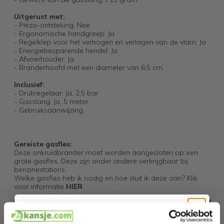
Uitgerust met:
- Piëzo-ontsteking: Nee
- Ergonomische handgreep: Ja
- Regelklep voor het verhogen en verlagen van de vlam: Ja
- Energiebesparende hendel: Ja
- Afvoerhouder: Ja
- Branderhoofd met een diameter van 6,5 cm.
Inclusief:
- Drukregelaar: Ja, 2,5 bar
- Gasslang: Ja, 5 meter
- Gebruiksaanwijzing.
Gereiste gasfles:
Deze onkruidbrander moet worden aangesloten op een
grote gasfles. Deze zijn onder andere verkrijgbaar bij
benzinestations.
Welke gasfles heb ik nodig en hoe sluit ik deze aan? Klik
voor informatie
HIER
.