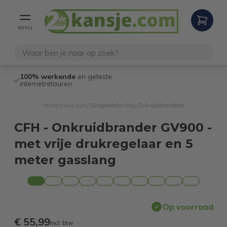
MENU
Niet goed,
geld terug
-garantie
Verz
Home
Huis tuin
Tuingereedschap
Onkruidbranders
/
/
/
CFH - Onkruidbrander GV900 -
met vrije drukregelaar en 5
meter gasslang
Op voorraad
€ 55,99
Incl. btw