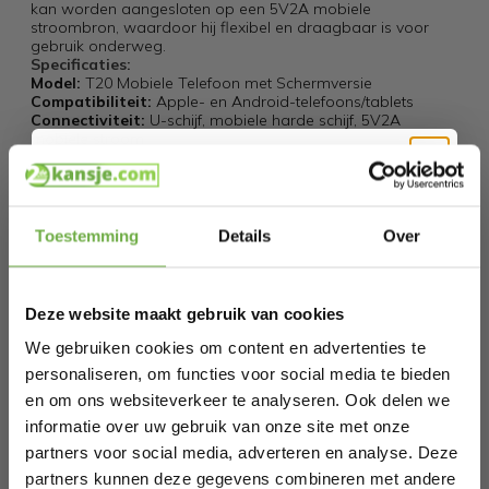
kan worden aangesloten op een 5V2A mobiele
stroombron, waardoor hij flexibel en draagbaar is voor
gebruik onderweg.
Specificaties:
Model:
T20 Mobiele Telefoon met Schermversie
Compatibiliteit:
Apple- en Android-telefoons/tablets
Connectiviteit:
U-schijf, mobiele harde schijf, 5V2A
mobiele stroom
Draadloze Projectie:
Ondersteund
UI-Interface:
Gloednieuw en gebruiksvriendelijk
Hi Koopjesjager 👋
Specificaties
Toestemming
Details
Over
Schrijf je in en ontvang
direct € 5,-
Artikelnummer
2950021940138
welkomskorting
.
Deze website maakt gebruik van cookies
EAN
8720256879978
Bij 2dekansje.com profiteer je van
kortingen tot wel 70%.
We gebruiken cookies om content en advertenties te
SKU
147140245
personaliseren, om functies voor social media te bieden
en om ons websiteverkeer te analyseren. Ook delen we
informatie over uw gebruik van onze site met onze
Gerelateerde producten
partners voor social media, adverteren en analyse. Deze
partners kunnen deze gegevens combineren met andere