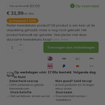
€ 83,00
Op voorraad
Prijs op bol.com
€ 31,99
Incl. btw
Je bespaart 61%
Reden tweedekans product? Dit product is een keer uit de
verpakking gehaald, maar is nog nooit gebruikt. Het
product behoudt zijn garantie. Veel plezier met deze
duurzame tweedekans koop!
Lees meer
...
Toevoegen aan winkelwagen
Op werkdagen vóór 17:00u besteld. Volgende dag
in huis!
Zekerheid voorop
Niet goed? Geld terug!
100% werkende en geteste
Je kunt producten tot 30 dagen
internetretouren
retour sturen
Onze belofte
Duurzaam
Wat we beloven, komen we na!
Duurzaamheid voorop =
tweedekans