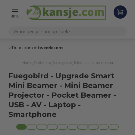
MENU
100% werkende
en geteste
ekans
internetretouren
Home
Elektronica
Beeld geluid
Televisies home-cinema
/
/
/
Fuegobird - Upgrade Smart
Mini Beamer - Mini Beamer
Projector - Pocket Beamer -
USB - AV - Laptop -
Smartphone