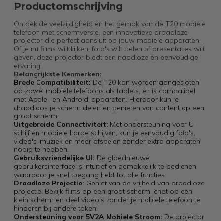
Productomschrijving
Ontdek de veelzijdigheid en het gemak van de T20 mobiele
telefoon met schermversie, een innovatieve draadloze
projector die perfect aansluit op jouw mobiele apparaten.
Of je nu films wilt kijken, foto's wilt delen of presentaties wilt
geven, deze projector biedt een naadloze en eenvoudige
ervaring.
Belangrijkste Kenmerken:
Brede Compatibiliteit:
De T20 kan worden aangesloten
op zowel mobiele telefoons als tablets, en is compatibel
met Apple- en Android-apparaten. Hierdoor kun je
draadloos je scherm delen en genieten van content op een
groot scherm.
Uitgebreide Connectiviteit:
Met ondersteuning voor U-
schijf en mobiele harde schijven, kun je eenvoudig foto's,
video's, muziek en meer afspelen zonder extra apparaten
nodig te hebben.
Gebruiksvriendelijke UI:
De gloednieuwe
gebruikersinterface is intuïtief en gemakkelijk te bedienen,
waardoor je snel toegang hebt tot alle functies.
Draadloze Projectie:
Geniet van de vrijheid van draadloze
projectie. Bekijk films op een groot scherm, chat op een
klein scherm en deel video's zonder je mobiele telefoon te
hinderen bij andere taken.
Ondersteuning voor 5V2A Mobiele Stroom:
De projector