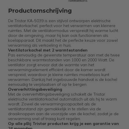
tweedekans
Productomschrijving
De Tristar KA-5039 is een stijlvol ontworpen elektrische
ventilatorkachel, perfect voor het verwarmen van kleinere
ruimtes. Met de ventilatormodus verspreidt hij warme lucht
door de omgeving, maar hij kan ook functioneren als
koelapparaat. Dit maakt het de perfecte keuze voor zowel
verwarming als verkoeling in huis.
Ventilatorkachel met 2 warmtestanden
Pas eenvoudig de gewenste temperatuur aan met de twee
beschikbare warmtestanden van 1000 en 2000 Watt. De
ventilator zorgt ervoor dat de warmte van het
verwarmingselement efficiënt door de kamer wordt
verspreid, waardoor je kleine ruimtes moeiteloos kunt
verwarmen. Dankzij het ingebouwde handvat is de kachel
eenvoudig te verplaatsen of op te bergen.
Oververhittingsbeveiliging
Met de oververhittingsbeveiliging schakelt de Tristar
elektrische ventilatorkachel automatisch uit als hij te warm
wordt. Zowel de verwarmingscapaciteit als de
ventilatorstand zijn gemakkelijk in te stellen via de
draaiknoppen aan de voorzijde van de kachel, zodat je de
verwarming snel of traag kunt regelen.
Op alle p
Bij Tristar producten krijg je een garantie van
24 maanden