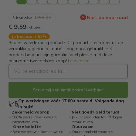
€ 19,99
Niet op voorraad
Prijs op bol.com
€ 9,59
Incl. btw
Je bespaart 52%
Reden tweedekans product? Dit product is een keer uit de
verpakking gehaald, maar is nog nooit gebruikt. Het
product behoudt zijn garantie. Veel plezier met deze
duurzame tweedekans koop!
Lees meer
...
Stuur mij een email zodra leverbaar
Op werkdagen vóór 17:00u besteld. Volgende dag
in huis!
Zekerheid voorop
Niet goed? Geld terug!
100% werkende en geteste
Je kunt producten tot 30 dagen
internetretouren
retour sturen
Onze belofte
Duurzaam
Wat we beloven, komen we na!
Duurzaamheid voorop =