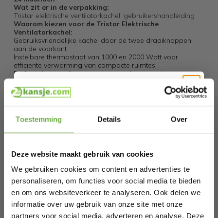
Wat zit er in de verpakking:
Tristar elektrische ventilatorkachel, gebruikershandleiding
Waarom kiezen voor de Tristar Elektrische
Ventilatorkachel:
Gebruiksvriendelijke kachel door de twee draaiknoppen
aan de voorkant
Instelbare thermostaat van 1000 en 2000 Watt voor
efficiënte verwarming van compacte ruimtes
Perfect als aanvullende verwarming binnen huis
Verwarmt tijdens de winter en zorgt voor verkoeling in de
zomer met de ventilatormodus
Gemakkelijk op te bergen door de afmetingen van 12.8 x
Hi Koopjesjager 👋
22.3 x 26.1 cm
Toestemming
Details
Over
Specificaties
Schrijf je in en ontvang
direct € 5,-
welkomskorting
.
Artikelnummer
KA-5039
Deze website maakt gebruik van cookies
Bij 2dekansje.com profiteer je van
kortingen tot wel 70%.
EAN
8713016050397
We gebruiken cookies om content en advertenties te
personaliseren, om functies voor social media te bieden
SKU
27535092
en om ons websiteverkeer te analyseren. Ook delen we
informatie over uw gebruik van onze site met onze
partners voor social media, adverteren en analyse. Deze