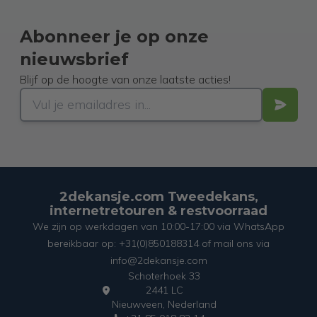
Abonneer je op onze
nieuwsbrief
Blijf op de hoogte van onze laatste acties!
2dekansje.com Tweedekans,
internetretouren & restvoorraad
We zijn op werkdagen van 10:00-17:00 via WhatsApp
bereikbaar op: +31(0)850188314 of mail ons via
info@2dekansje.com
Schoterhoek 33
2441 LC
Nieuwveen, Nederland