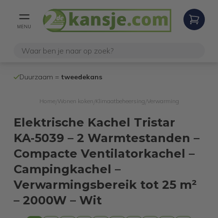
MENU
100% werken
Duurzaam =
tweedekans
internetretoure
Home
Wonen koken
Klimaatbeheersing
Verwarming
/
/
/
Elektrische Kachel Tristar
KA‑5039 – 2 Warmtestanden –
Compacte Ventilatorkachel –
Campingkachel –
Verwarmingsbereik tot 25 m²
– 2000W – Wit