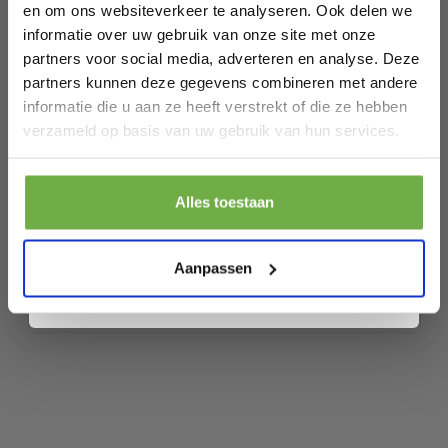
en om ons websiteverkeer te analyseren. Ook delen we
EAN
8711568048275
informatie over uw gebruik van onze site met onze
partners voor social media, adverteren en analyse. Deze
SKU
27534760
partners kunnen deze gegevens combineren met andere
informatie die u aan ze heeft verstrekt of die ze hebben
Laat ons weten wanneer je jarig bent
Gerelateerde producten
verzameld op basis van uw gebruik van hun services.
Pak € 5,- korting
Vlectro Elektrisch droogrek -
Alles toestaan
Opvouwbaar & Verwarmd – 147x54x94
Door je aan te melden ga je akkoord met het ontvangen van promoties en
€ 79,99
cm – 220V – 230W –Wit/Zilver
Prijs op bol.com
P
andere commerciële berichten van 2dekansje. Je gaat ook akkoord met
€ 39,99
ons
Privacybeleid
. Je kunt je op elk moment weer afmelden.
€
-
50
%
Aanpassen