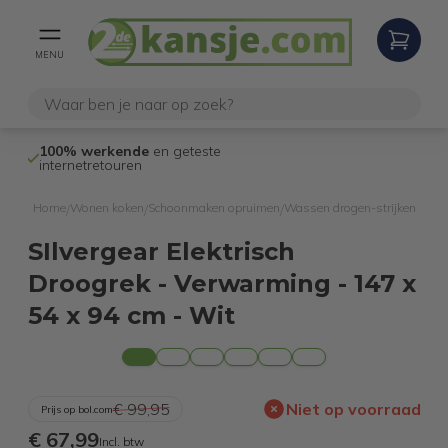
MENU
100% werkende
en geteste
Niet goed,
gel
internetretouren
Home
Wonen koken
Schoonmaken opruimen
Wassen drogen-strijken
/
/
/
SIlvergear Elektrisch
Droogrek - Verwarming - 147 x
54 x 94 cm - Wit
€ 99,95
Niet op voorraad
Prijs op bol.com
€ 67,99
Incl. btw