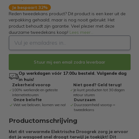
Je bespaart 32%
Reden tweedekans product? Dit product is een keer uit de
verpakking gehaald, maar is nog nooit gebruikt. Het
product behoudt zijn garantie. Veel plezier met deze
duurzame tweedekans koop!
Lees meer
...
Stuur mij een email zodra leverbaar
Op werkdagen vóór 17:00u besteld. Volgende dag
in huis!
Zekerheid voorop
Niet goed? Geld terug!
100% werkende en geteste
Je kunt producten tot 30 dagen
internetretouren
retour sturen
Onze belofte
Duurzaam
Wat we beloven, komen we na!
Duurzaamheid voorop =
tweedekans
Productomschrijving
Met dit verwarmde Elektrische Droogrek zorg je ervoor
dat je wasgoed snel droogt terwijl je toekijkt! Dit