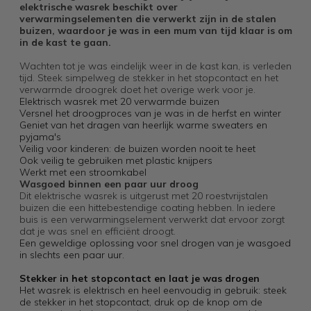
elektrische wasrek beschikt over
verwarmingselementen die verwerkt zijn in de stalen
buizen, waardoor je was in een mum van tijd klaar is om
in de kast te gaan.
Wachten tot je was eindelijk weer in de kast kan, is verleden
tijd. Steek simpelweg de stekker in het stopcontact en het
verwarmde droogrek doet het overige werk voor je.
Elektrisch wasrek met 20 verwarmde buizen
Versnel het droogproces van je was in de herfst en winter
Geniet van het dragen van heerlijk warme sweaters en
pyjama's
Veilig voor kinderen: de buizen worden nooit te heet
Ook veilig te gebruiken met plastic knijpers
Werkt met een stroomkabel
Wasgoed binnen een paar uur droog
Dit elektrische wasrek is uitgerust met 20 roestvrijstalen
buizen die een hittebestendige coating hebben. In iedere
buis is een verwarmingselement verwerkt dat ervoor zorgt
dat je was snel en efficiënt droogt.
Een geweldige oplossing voor snel drogen van je wasgoed
in slechts een paar uur.
Stekker in het stopcontact en laat je was drogen
Het wasrek is elektrisch en heel eenvoudig in gebruik: steek
de stekker in het stopcontact, druk op de knop om de