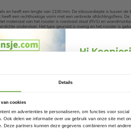
 tegels en heeft een lengte van 1100 mm. De inbouwdiepte is tussen d
et heeft een rechthoekige vorm met een verbrede afdichtingsflens. De
Het materiaal van het rooster is roestvast staal (RVS) en wandmonta
rdichte ondervloer. Het type geurslot is overig en het rooster is geb
van 1 l/s. De breedte van het rooster bedraagt 46 mm en het is gelui
e glansgraad is mat, de hoogte is 65 mm, en de hoogte van het rooste
waliteit rooster in RVS 304 (1.4301) met een lengte van 1100.000000
t staal (RVS). De materiaaldikte van het rooster bedraagt 1.200000mm
Hi Koopjes
sifon J. De oppervlaktebehandeling van het rooster is geborsteld. D
Ook is er geen verstelbaar opzetstuk N aanwezig, maar de hoogte is 
Schrijf je in en ontv
welkomskor
Bij 2dekansje.com pr
Details
kortingen tot 
638869720
 van cookies
5407
ent en advertenties te personaliseren, om functies voor social
. Ook delen we informatie over uw gebruik van onze site met on
e. Deze partners kunnen deze gegevens combineren met andere i