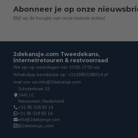
Abonneer je op onze nieuwsbri
Blijf op de hoogte van onze laatste acties!
2dekansje.com Tweedekans,
internetretouren & restvoorraad
We zijn op werkdagen van 10:00-17:00 via
WhatsApp bereikbaar op: +31(0)850188314 of
mail ons via info@2dekansje.com
Schoterhoek 33
2441 LC
Nieuwveen, Nederland
+31 85 018 83 14
+31 85 018 83 14
info@2dekansje.com
@2dekansje_com