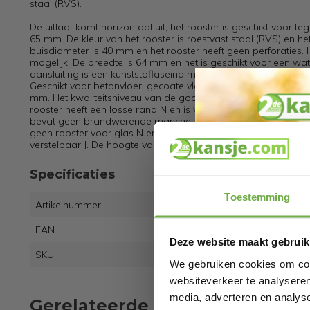
staal (RVS).
De uitlaat komt horizontaal uit, het rooster is geschikt voor
65 mm. De kleur van het rooster is roestvast staal (RVS) en h
buisdiameter is 40 mm en het rooster heeft geen perforaties. 
mogelijk. De breedte is 64 mm en het is geschikt voor een wate
aansluiting is een kunststoflaseind met een afvoercapaciteit 
Geschikt voor betonvloer, gecoate vloer en kunststof vloer. D
mm. Het kwaliteitsniveau van de goot is RVS 316 L (1.4404).K
rooster heeft een losse rand N en is vervaardigd uit roestvas
bevat geen brandwerende manchet N, maar is voorzien van een 
geen rooster voor glas N en het waterslot is uitneembaar J. 
verstelbaar J. De hoogte van het waterslot is 30.000000mm.
Specificaties
Toestemming
Artikelnummer
EAN
8719
Deze website maakt gebruik
SKU
2753
We gebruiken cookies om cont
websiteverkeer te analyseren
media, adverteren en analys
Gerelateerde producten