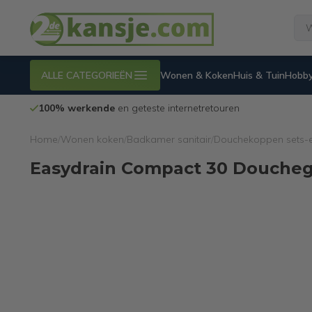
ALLE CATEGORIEËN
Wonen & Koken
Huis & Tuin
Hobby
100% werkende
en geteste internetretouren
Home
/
Wonen koken
/
Badkamer sanitair
/
Douchekoppen sets-
Easydrain Compact 30 Douche