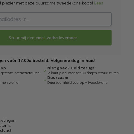
el plezier met deze duurzame tweedekans koop!
Lees
Stuur mij een email zodra leverbaar
n vóór 17:00u besteld. Volgende dag in huis!
rop
Niet goed? Geld terug!
eteste internetretouren
Je kunt producten tot 30 dagen retour sturen
Duurzaam
omen we na!
Duurzaamheid voorop = tweedekans
metingen
ter is
stvast