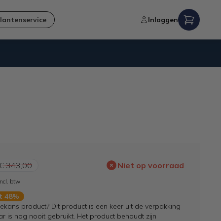
lantenservice
Inloggen
Verzending naar NL en BE
€ 343,00
Niet op voorraad
Incl. btw
rt 48%
kans product? Dit product is een keer uit de verpakking
 is nog nooit gebruikt. Het product behoudt zijn