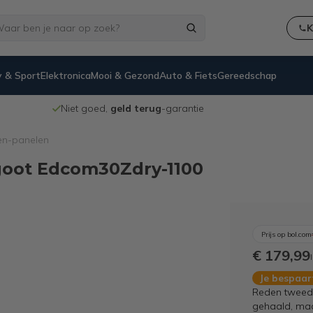
K
 & Sport
Elektronica
Mooi & Gezond
Auto & Fiets
Gereedschap
Niet goed,
geld terug
-garantie
en-panelen
goot Edcom30Zdry-1100
Prijs op bol.com
€ 179,99
Je bespaa
Reden tweede
gehaald, maar