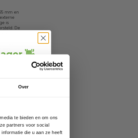
e 65 mm en
 externe
ge is
orsteld. De
dwerend.
r is 15
mm. Het
. Het
jager 👋
it is
wel
ang
direct € 5,-
ting
.
ofiteer je van
Over
wel 70%.
 media te bieden en om ons
ze partners voor social
nformatie die u aan ze heeft