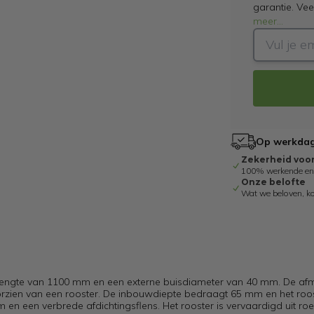
garantie. Ve
meer
...
Op werkdage
Zekerheid voo
100% werkende en g
Onze belofte
Wat we beloven, k
engte van 1100 mm en een externe buisdiameter van 40 mm. De af
oorzien van een rooster. De inbouwdiepte bedraagt 65 mm en het roos
en een verbrede afdichtingsflens. Het rooster is vervaardigd uit roe