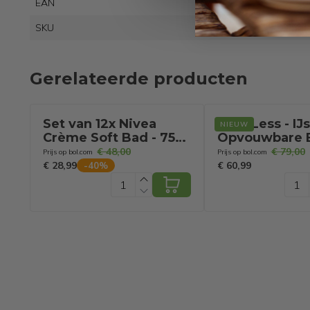
EAN
8720
SKU
8821
Gerelateerde producten
Set van 12x Nivea
Care Less - IJ
NIEUW
Crème Soft Bad - 750
Opvouwbare 
ML
- Zitbad - Do
€ 48,00
€ 79,00
Prijs op bol.com
Prijs op bol.com
- 85CM - Inkla
€ 28,99
€ 60,99
-
40
%
met Hoes - Inc
Pomp en Afvo
- Zwembad - 
Bucket - Zwar