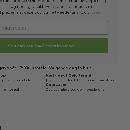
kans product? Dit product is een keer uit de verpakking
 is nog nooit gebruikt. Het product behoudt zijn
el plezier met deze duurzame tweedekans koop!
Lees
Stuur mij een email zodra leverbaar
n vóór 17:00u besteld. Volgende dag in huis!
rop
Niet goed? Geld terug!
eteste internetretouren
Je kunt producten tot 30 dagen retour sturen
Duurzaam
omen we na!
Duurzaamheid voorop = tweedekans
g