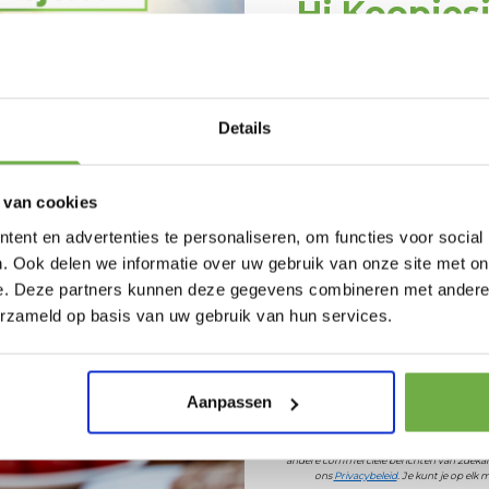
gen. Dankzij de royale voordeelverpakking heb je bovendien altijd v
Hi Koopjes
Schrijf je in en ontv
welkomskor
Bij 2dekansje.com pr
Details
kortingen tot 
 van cookies
ent en advertenties te personaliseren, om functies voor social
. Ook delen we informatie over uw gebruik van onze site met on
idopropyl Betaine, Sodium Chloride, Citric Acid, Acrylates Copolym
 Stearate, Hexyl Cinnamal, Limonene, Linalool.
e. Deze partners kunnen deze gegevens combineren met andere i
Laat ons weten wanneer
erzameld op basis van uw gebruik van hun services.
Pak € 5,- k
Aanpassen
Door je aan te melden ga je akkoord met h
andere commerciële berichten van 2dekan
ons
Privacybeleid
. Je kunt je op el