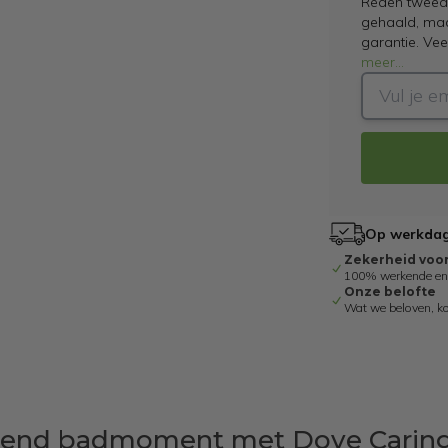
Reden tweede
gehaald, maar
garantie. Ve
meer
...
Op werkdage
Zekerheid voo
100% werkende en g
Onze belofte
Wat we beloven, k
orgend badmoment met Dove Carin