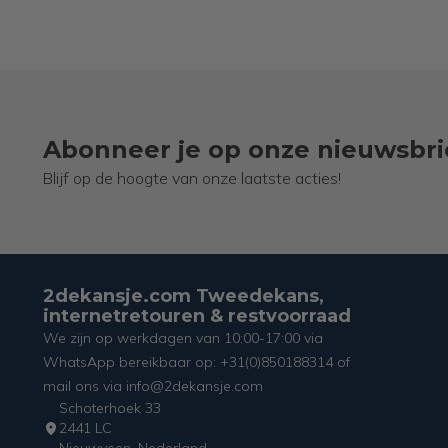
Abonneer je op onze nieuwsbri
Blijf op de hoogte van onze laatste acties!
2dekansje.com Tweedekans,
internetretouren & restvoorraad
We zijn op werkdagen van 10:00-17:00 via
WhatsApp bereikbaar op: +31(0)850188314 of
mail ons via info@2dekansje.com
Schoterhoek 33
2441 LC