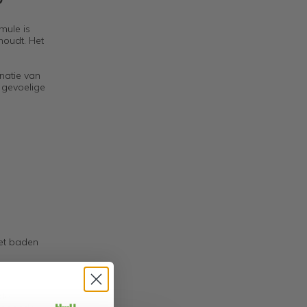
rmule is
houdt. Het
natie van
n gevoelige
het baden
nde