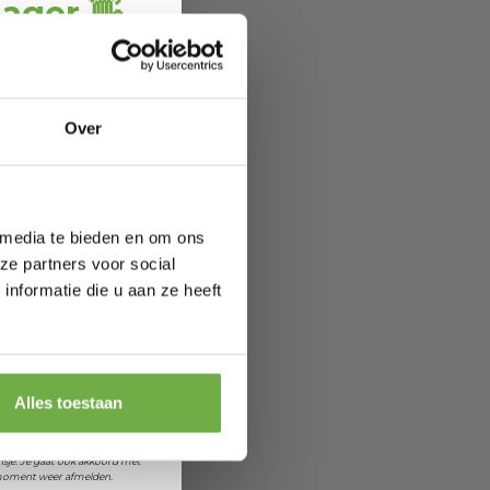
oldoende
jager 👋
ang
direct € 5,-
ting
.
ofiteer je van
Over
wel 70%.
 media te bieden en om ons
ze partners voor social
er, Sodium
nformatie die u aan ze heeft
 je jarig bent
orting
Alles toestaan
et ontvangen van promoties en
sje. Je gaat ook akkoord met
k moment weer afmelden.