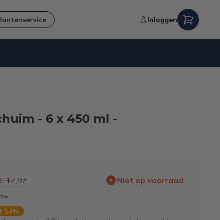
lantenservice
Inloggen
Niet goed,
geld terug
-garantie
uim - 6 x 450 ml -
€ 17,97
Niet op voorraad
 btw
rt 54%