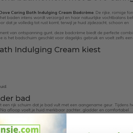
Dove Caring Bath Indulging Cream Badcrème
. De rijke, romige fo
s het baden intens wordt verzorgd en haar natuurlijke vochtbalans be
dat je volledig tot rust komt, terwijl je huid zijdezacht, schoon en
moment van ontspanning gunt, deze badcrème biedt de perfecte combi
le is het badschuim geschikt voor dagelijks gebruik en voelt zelfs ee
ath Indulging Cream kiest
.
uid.
eder bad
een rijk schuim dat je bad vult met een aangename geur. Tijdens 
. Na afloop voelt je huid merkbaar zachter, gladder en comfortabel
ks comfort
g. Deze badcrème combineert een effectieve reiniging met verzorge