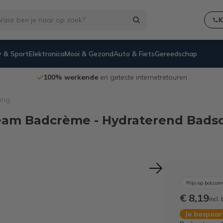
K
 & Sport
Elektronica
Mooi & Gezond
Auto & Fiets
Gereedschap
100% werkende
en geteste internetretouren
ing
eam Badcrème - Hydraterend Badsch
Prijs op bol.com
€ 8,19
Incl.
Je bespaa