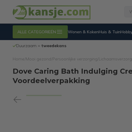
ALLE CATEGORIEËN
Wonen & Koken
Huis & Tuin
Hobby
Duurzaam =
tweedekans
Home
/
Mooi gezond
/
Persoonlijke verzorging
/
Lichaamsverzorg
Dove Caring Bath Indulging Cr
Voordeelverpakking