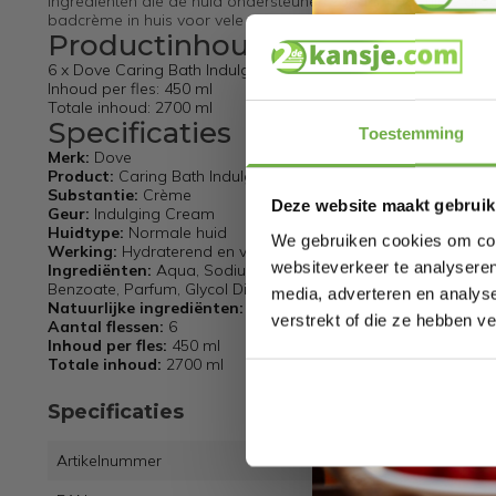
ingrediënten die de huid ondersteunen zonder haar uit te dro
badcrème in huis voor vele ontspannende badmomenten.
Productinhoud
6 x Dove Caring Bath Indulging Cream Badcrème
Inhoud per fles: 450 ml
Totale inhoud: 2700 ml
Specificaties
Toestemming
Merk:
Dove
Product:
Caring Bath Indulging Cream Badcrème
Substantie:
Crème
Deze website maakt gebruik
Geur:
Indulging Cream
Huidtype:
Normale huid
We gebruiken cookies om cont
Werking:
Hydraterend en verfrissend
websiteverkeer te analyseren
Ingrediënten:
Aqua, Sodium Laureth Sulfate, Glycerin, Cocam
Benzoate, Parfum, Glycol Distearate, Sodium Hydroxide, Glycol
media, adverteren en analys
Natuurlijke ingrediënten:
Nee
verstrekt of die ze hebben v
Aantal flessen:
6
Inhoud per fles:
450 ml
Totale inhoud:
2700 ml
Specificaties
Artikelnummer