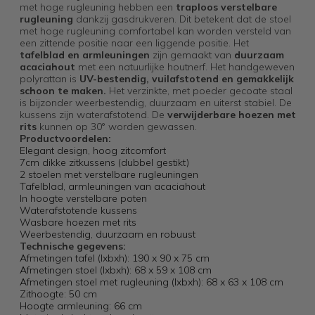
met hoge rugleuning hebben een
traploos verstelbare
rugleuning
dankzij gasdrukveren. Dit betekent dat de stoel
met hoge rugleuning comfortabel kan worden versteld van
een zittende positie naar een liggende positie. Het
tafelblad en armleuningen
zijn gemaakt van
duurzaam
acaciahout
met een natuurlijke houtnerf. Het handgeweven
polyrattan is
UV-bestendig, vuilafstotend en gemakkelijk
schoon te maken.
Het verzinkte, met poeder gecoate staal
is bijzonder weerbestendig, duurzaam en uiterst stabiel. De
kussens zijn waterafstotend. De
verwijderbare hoezen met
rits
kunnen op 30° worden gewassen.
Productvoordelen:
Elegant design, hoog zitcomfort
7cm dikke zitkussens (dubbel gestikt)
2 stoelen met verstelbare rugleuningen
Tafelblad, armleuningen van acaciahout
In hoogte verstelbare poten
Waterafstotende kussens
Wasbare hoezen met rits
Weerbestendig, duurzaam en robuust
Technische gegevens:
Afmetingen tafel (lxbxh): 190 x 90 x 75 cm
Afmetingen stoel (lxbxh): 68 x 59 x 108 cm
Afmetingen stoel met rugleuning (lxbxh): 68 x 63 x 108 cm
Zithoogte: 50 cm
Hoogte armleuning: 66 cm