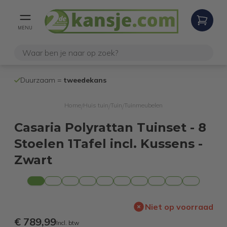
MENU
100% werken
Duurzaam =
tweedekans
internetretoure
Home
Huis tuin
Tuin
Tuinmeubelen
/
/
/
Casaria Polyrattan Tuinset - 8
Stoelen 1Tafel incl. Kussens -
Zwart
Niet op voorraad
€ 789,99
Incl. btw