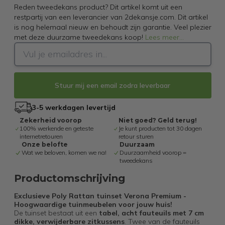
Reden tweedekans product? Dit artikel komt uit een
restpartij van een leverancier van 2dekansje.com. Dit artikel
is nog helemaal nieuw en behoudt zijn garantie. Veel plezier
met deze duurzame tweedekans koop!
Lees meer
...
Stuur mij een email zodra leverbaar
3-5 werkdagen levertijd
Zekerheid voorop
Niet goed? Geld terug!
100% werkende en geteste
Je kunt producten tot 30 dagen
internetretouren
retour sturen
Onze belofte
Duurzaam
Wat we beloven, komen we na!
Duurzaamheid voorop =
tweedekans
Productomschrijving
Exclusieve Poly Rattan tuinset Verona Premium -
Hoogwaardige tuinmeubelen voor jouw huis!
De tuinset bestaat uit een
tabel, acht fauteuils met 7 cm
dikke, verwijderbare zitkussens
. Twee van de fauteuils