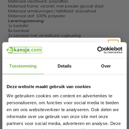
Materiaal vlechtwerk: polyrattan
Materiaal frame: verzinkt, met poeder gecoat staal
Materiaal armleuningen / tafelblad: acaciahout
Materiaal stof: 100% polyester
Leveringsomvang:
1x tuintafel
6x tuinstoel
2x tuinstoel met verstelbare rugleuning
8x 7cm zitkussen
1x montagehandleiding, montagemateriaal en instructies
voor het onderhoud van het hout
Afleveringsbon:
Hi Koopjesjager 👋
Levering vindt plaats in 5 pakketten.
Toestemming
Details
Over
Specificaties
Schrijf je in en ontvang
direct € 5,-
welkomskorting
.
Artikelnummer
990993
Deze website maakt gebruik van cookies
Bij 2dekansje.com profiteer je van
kortingen tot wel 70%.
We gebruiken cookies om content en advertenties te
EAN
4250525331479
personaliseren, om functies voor social media te bieden
SKU
107030301
en om ons websiteverkeer te analyseren. Ook delen we
informatie over uw gebruik van onze site met onze
partners voor social media, adverteren en analyse. Deze
Gerelateerde producten