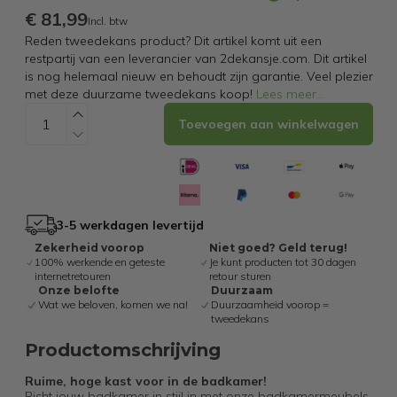
€ 81,99
Incl. btw
Reden tweedekans product? Dit artikel komt uit een
restpartij van een leverancier van 2dekansje.com. Dit artikel
is nog helemaal nieuw en behoudt zijn garantie. Veel plezier
met deze duurzame tweedekans koop!
Lees meer
...
Toevoegen aan winkelwagen
3-5 werkdagen levertijd
Zekerheid voorop
Niet goed? Geld terug!
100% werkende en geteste
Je kunt producten tot 30 dagen
internetretouren
retour sturen
Onze belofte
Duurzaam
Wat we beloven, komen we na!
Duurzaamheid voorop =
tweedekans
Productomschrijving
Ruime, hoge kast voor in de badkamer!
Richt jouw badkamer in stijl in met onze badkamermeubels.