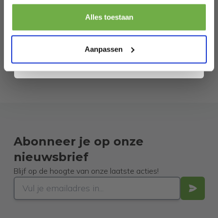
Pak € 5,- korting
Alles toestaan
Door je aan te melden ga je akkoord met het ontvangen van promoties en
andere commerciële berichten van 2dekansje. Je gaat ook akkoord met
ons
Privacybeleid
. Je kunt je op elk moment weer afmelden.
Aanpassen
Abonneer je op onze
nieuwsbrief
Blijf op de hoogte van onze laatste acties!