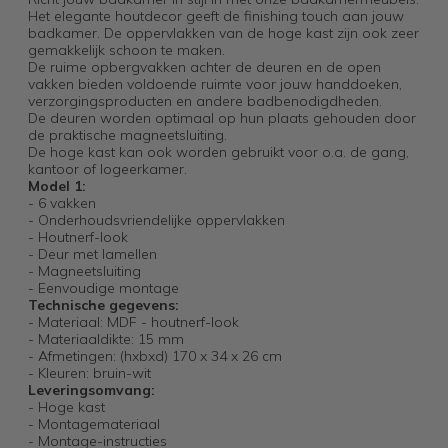
Het elegante houtdecor geeft de finishing touch aan jouw
badkamer. De oppervlakken van de hoge kast zijn ook zeer
gemakkelijk schoon te maken.
De ruime opbergvakken achter de deuren en de open
vakken bieden voldoende ruimte voor jouw handdoeken,
verzorgingsproducten en andere badbenodigdheden.
De deuren worden optimaal op hun plaats gehouden door
de praktische magneetsluiting.
De hoge kast kan ook worden gebruikt voor o.a. de gang,
kantoor of logeerkamer.
Model 1:
- 6 vakken
- Onderhoudsvriendelijke oppervlakken
- Houtnerf-look
- Deur met lamellen
- Magneetsluiting
- Eenvoudige montage
Technische gegevens:
- Materiaal: MDF - houtnerf-look
- Materiaaldikte: 15 mm
- Afmetingen: (hxbxd) 170 x 34 x 26 cm
- Kleuren: bruin-wit
Leveringsomvang:
- Hoge kast
- Montagemateriaal
- Montage-instructies