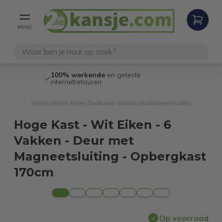
MENU
100% werkende
en geteste
Niet goed,
ge
internetretouren
Home
Wonen koken
Badkamer sanitair
Badkamermeubels
/
/
/
Hoge Kast - Wit Eiken - 6
Vakken - Deur met
Magneetsluiting - Opbergkast
170cm
Op voorraad