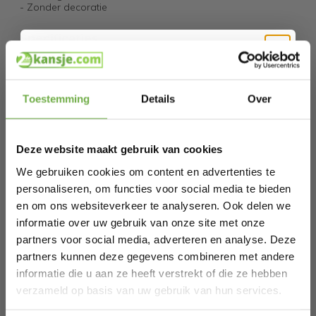
- Zonder decoratie
Specificaties
Artikelnummer
101548
Hi Koopjesjager 👋
EAN
4250525310498
Toestemming
Details
Over
Schrijf je in en ontvang
direct € 5,-
SKU
107030431
welkomskorting
.
Deze website maakt gebruik van cookies
Bij 2dekansje.com profiteer je van
kortingen tot wel 70%.
Gerelateerde producten
We gebruiken cookies om content en advertenties te
personaliseren, om functies voor social media te bieden
en om ons websiteverkeer te analyseren. Ook delen we
Coast Badkamerkast - MDF met glas - 60
informatie over uw gebruik van onze site met onze
RESTVOORRAAD
x 30 x 163 cm - Wit
partners voor social media, adverteren en analyse. Deze
€ 151,99
€
partners kunnen deze gegevens combineren met andere
informatie die u aan ze heeft verstrekt of die ze hebben
Laat ons weten wanneer je jarig bent
verzameld op basis van uw gebruik van hun services.