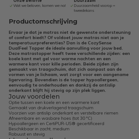
Onze belofte
Duurzaam
Wat we beloven, komen we na!
Duurzaamheid voorop =
tweedekans
Productomschrijving
Ervaar je dat je matras niet de gewenste ondersteuning
of comfort biedt?
Of voldoet jouw matras niet aan je
temperatuurpreferenties? Dan is de CozySense
DualFeel Topper de ideale aanvulling voor jouw bed.
Deze matrastopper heeft twee verschillende zijden: een
koele kant met gel voor warme nachten en een
warmere kant voor kille perioden. Beide zijden zijn
gemaakt van traagschuim, dat zich aanpast aan de
vormen van je lichaam, wat zorgt voor een aangename
ligervaring. Bovendien is de topper hypoallergeen,
eenvoudig te onderhouden en dankzij de antislip
onderkant blijft hij stevig op zijn plek liggen.
Jouw voordelen
Optie tussen een koele en een warmere kant
Gemaakt van drukverlagend traagschuim
Voorzien van antislip onderkant en verstelbare riemen
Afneembare en wasbare hoes (tot 30 °C)
Hypoallergeen en CertiPUR-US® gecertificeerd
Beschikbaar in zacht, medium
Robuust en stevig