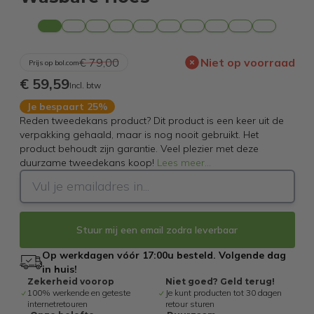
€ 79,00
Niet op voorraad
Prijs op bol.com
€ 59,59
Incl. btw
Je bespaart 25%
Reden tweedekans product? Dit product is een keer uit de
verpakking gehaald, maar is nog nooit gebruikt. Het
product behoudt zijn garantie. Veel plezier met deze
duurzame tweedekans koop!
Lees meer
...
Stuur mij een email zodra leverbaar
Op werkdagen vóór 17:00u besteld. Volgende dag
in huis!
Zekerheid voorop
Niet goed? Geld terug!
100% werkende en geteste
Je kunt producten tot 30 dagen
internetretouren
retour sturen