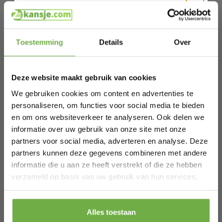
gewassen kan worden in de wasmachine op een
temperatuur van 30 °C. Hierdoor blijft je bed langdurig fris
en hygiënisch. Dankzij de verstelbare banden en de antislip
Hi Koopjesjager 👋
onderzijde blijft de topper stevig op je matras liggen zonder
te verschuiven.
Toestemming
Details
Over
Verpakking Inhoud
Schrijf je in en ontvang
direct € 5,-
CozySense DualFeel Topper (1 stuk)
welkomskorting
.
Product Specificaties
Deze website maakt gebruik van cookies
Merk: CozySense
Bij 2dekansje.com profiteer je van
Gebruik van materialen: Traagschuim en verkoelend
kortingen tot wel 70%.
We gebruiken cookies om content en advertenties te
traagschuim
personaliseren, om functies voor social media te bieden
Stevigheid: Zacht
Afmetingen: 90 x 200 cm
en om ons websiteverkeer te analyseren. Ook delen we
Totale hoogte van de topper: 7,5 cm
informatie over uw gebruik van onze site met onze
Wasbaar: Ja, tot 30 °C
Hypoallergeen: Ja
partners voor social media, adverteren en analyse. Deze
Certificaat: CertiPUR-US®
partners kunnen deze gegevens combineren met andere
Geniet elke nacht van de perfecte temperatuur en
optimaal comfort met de veelzijdige CozySense
informatie die u aan ze heeft verstrekt of die ze hebben
Laat ons weten wanneer je jarig bent
DualFeel Topper!
verzameld op basis van uw gebruik van hun services.
Specificaties
Pak € 5,- korting
Alles toestaan
Artikelnummer
CS1000159