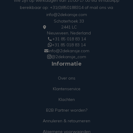
We zijn op werkdagen van 10:00-17:00 via WhatsApp
bereikbaar op: +31(0)850188314 of mail ons via
info@2dekansje.com
Schoterhoek 33
2441 LC
Nieuwveen, Nederland
+31 85 018 83 14
+31 85 018 83 14
info@2dekansje.com
@2dekansje_com
Informatie
Over ons
Klantenservice
Klachten
B2B Partner worden?
Annuleren & retourneren
Algemene voorwaarden