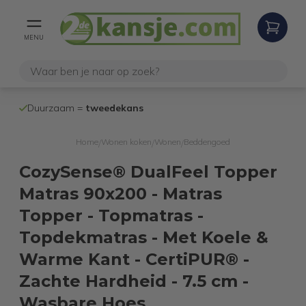
MENU
100% werkende
en geteste
am =
tweedekans
internetretouren
Home
Wonen koken
Wonen
Beddengoed
/
/
/
CozySense® DualFeel Topper
Matras 90x200 - Matras
Topper - Topmatras -
Topdekmatras - Met Koele &
Warme Kant - CertiPUR® -
Zachte Hardheid - 7.5 cm -
Wasbare Hoes