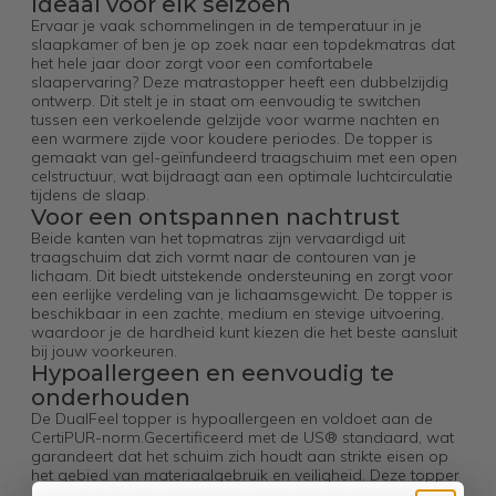
Ideaal voor elk seizoen
Ervaar je vaak schommelingen in de temperatuur in je
slaapkamer of ben je op zoek naar een topdekmatras dat
het hele jaar door zorgt voor een comfortabele
slaapervaring? Deze matrastopper heeft een dubbelzijdig
ontwerp. Dit stelt je in staat om eenvoudig te switchen
tussen een verkoelende gelzijde voor warme nachten en
een warmere zijde voor koudere periodes. De topper is
gemaakt van gel-geïnfundeerd traagschuim met een open
celstructuur, wat bijdraagt aan een optimale luchtcirculatie
tijdens de slaap.
Voor een ontspannen nachtrust
Beide kanten van het topmatras zijn vervaardigd uit
traagschuim dat zich vormt naar de contouren van je
lichaam. Dit biedt uitstekende ondersteuning en zorgt voor
een eerlijke verdeling van je lichaamsgewicht. De topper is
beschikbaar in een zachte, medium en stevige uitvoering,
waardoor je de hardheid kunt kiezen die het beste aansluit
bij jouw voorkeuren.
Hypoallergeen en eenvoudig te
onderhouden
De DualFeel topper is hypoallergeen en voldoet aan de
CertiPUR-norm.Gecertificeerd met de US® standaard, wat
garandeert dat het schuim zich houdt aan strikte eisen op
het gebied van materiaalgebruik en veiligheid. Deze topper
beschikt over een afneembare hoes die gemakkelijk