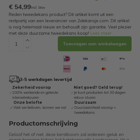
€ 54,99
Incl. btw
Reden tweedekans product? Dit artikel komt uit een
restpartij van een leverancier van 2dekansje.com. Dit artikel
is nog helemaal nieuw en behoudt zijn garantie. Veel plezier
met deze duurzame tweedekans koop!
Lees meer
...
Toevoegen aan winkelwagen
3-5 werkdagen levertijd
Zekerheid voorop
Niet goed? Geld terug!
100% werkende en geteste
Je kunt producten tot 30 dagen
internetretouren
retour sturen
Onze belofte
Duurzaam
Wat we beloven, komen we na!
Duurzaamheid voorop =
tweedekans
Productomschrijving
Geloof het of niet, deze kerstboom zal iedereen geluk en
zegen brengen tijdens het betekenisvolle kerstseizoen. Hij is