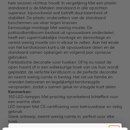
hele seizoen rechtop houdt. In vergelijking Met een plastic
standaard is de Metalen standaard in alle opzichten
superieur, bijvoorbeeld wat betreft duurzaamheid of
stabiliteit. De plastic onderzetters van de standaard
beschermen uw vloer tegen krassen.
Eenvoudige montage Met weinig moeite: De
potloodkerstboom bestaat uit opvouwbare onderdelen,
heeft een supermakkelijke montage en demontage en
vereist weinig moeite om in elkaar te zetten. Aan het einde
van het kerstseizoen kunt u de opvouwbare delen en de
standaard samen opbergen en volgend jaar opnieuw
gebruiken.
Fantastische decoratie voor hoeken: Of hij nu naast de
open haard of in een willekeurige hoek van uw huis wordt
geplaatst, de verlichte kerstboom is de perfecte decoratie
en neemt weinig ruimte in beslag. Het zal uw familie en
vrienden betoveren en tegelijkertijd kerstvreugde
verspreiden, zodat u samen geluk en vreugde kunt delen.
Kenmerken:
150 LED-lampjes Met prachtig sprankelend lichteffect voor
een warme sfeer.
LED lampen Met CE-certificering voor betrouwbaar en veilig
gebruik
Slank ontwerp, neemt weinig ruimte in, perfect voor elke
hoek
Uitstekend vakmanschap en 300 takken voor een