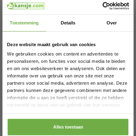
weelderige levensechte look
100% nieuw PVC materiaal, geurloos, niet brandbaar, niet
allergeen, drukbestendig
Hi Koopjesjager 👋
Opvouwbare secties voor eenvoudige montage,
demontage en opslag
Toestemming
Details
Over
Stevige Metalen standaard houdt de kerstboom stabiel
Schrijf je in en ontvang
direct € 5,-
rechtop
welkomskorting
.
Perfecte kerstdecoratie binnen en buiten het huis, winkel,
café, enz.
Deze website maakt gebruik van cookies
Bij 2dekansje.com profiteer je van
Technische gegevens:
kortingen tot wel 70%.
Kleur: Groen
We gebruiken cookies om content en advertenties te
Materiaal: PVC, ijzer
personaliseren, om functies voor social media te bieden
Lengte: 150 cm
Breedte basis: 67 cm
en om ons websiteverkeer te analyseren. Ook delen we
Nettogewicht: 2,9 kg
informatie over uw gebruik van onze site met onze
Aantal filialen:300
partners voor social media, adverteren en analyse. Deze
Aantal LED's: 150
Omvang van de levering:
partners kunnen deze gegevens combineren met andere
1 x Kerstboom
informatie die u aan ze heeft verstrekt of die ze hebben
1 x Metalen standaard
Laat ons weten wanneer je jarig bent
verzameld op basis van uw gebruik van hun services.
Specificaties
Pak € 5,- korting
Artikelnummer
Alles toestaan
CM22809DE