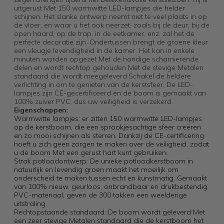
uitgerust Met 150 warmwitte LED-lampjes die helder
schijnen. Het slanke ontwerp neemt niet te veel plaats in op
de vloer, en waar u het ook neerzet, zoals bij de deur, bij de
open haard, op de trap, in de eetkamer, enz. zal het de
perfecte decoratie zijn. Ondertussen brengt de groene kleur
een vleugje levendigheid in de kamer. Het kan in enkele
minuten worden opgezet Met de handige scharnierende
delen en wordt rechtop gehouden Met de stevige Metalen
standaard die wordt meegeleverd.Schakel de heldere
verlichting in om te genieten van de kerstsfeer. De LED-
lampjes zijn CE-gecertificeerd en de boom is gemaakt van
100% zuiver PVC, dus uw veiligheid is verzekerd.
Eigenschappen:
Warmwitte lampjes: er zitten 150 warmwitte LED-lampjes
op de kerstboom, die een sprookjesachtige sfeer creëren
en zo mooi schijnen als sterren. Dankzij de CE-certificering
hoeft u zich geen zorgen te maken over de veiligheid, zodat
u de boom Met een gerust hart kunt gebruiken.
Strak potloodontwerp: De unieke potloodkerstboom in
natuurlijk en levendig groen maakt het moeilijk om
onderscheid te maken tussen echt en kunstmatig. Gemaakt
van 100% nieuw, geurloos, onbrandbaar en drukbestendig
PVC-materiaal, geven de 300 takken een weelderige
uitstraling.
Rechtopstaande standaard: De boom wordt geleverd Met
een zeer stevige Metalen standaard die de kerstboom het