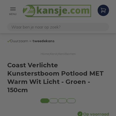
MENU
100% werken
Duurzaam =
tweedekans
internetretoure
Home
Kerst
Kerstbomen
/
/
Coast Verlichte
Kunsterstboom Potlood MET
Warm Wit Licht - Groen -
150cm
Op voorraad