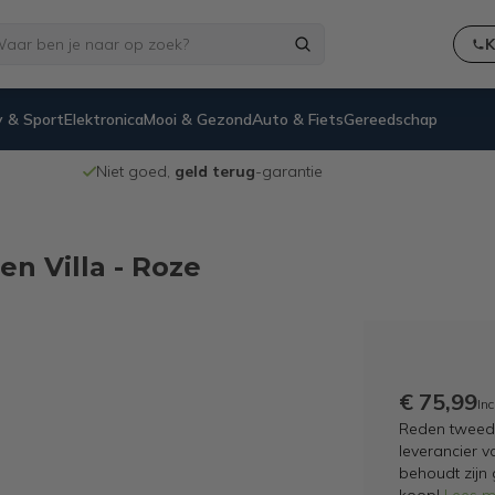
K
 & Sport
Elektronica
Mooi & Gezond
Auto & Fiets
Gereedschap
Niet goed,
geld terug
-garantie
n Villa - Roze
€ 75,99
Inc
Reden tweedek
leverancier v
behoudt zijn