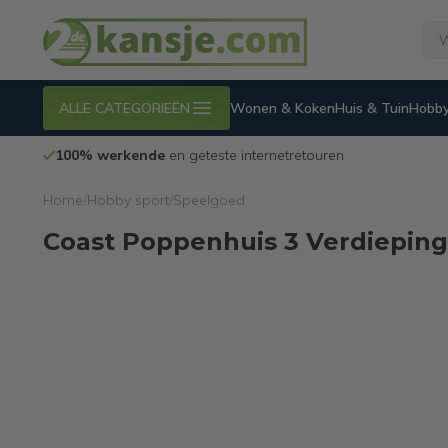
ALLE CATEGORIEËN
Wonen & Koken
Huis & Tuin
Hobby
100% werkende
en geteste internetretouren
Home
/
Hobby sport
/
Speelgoed
Coast Poppenhuis 3 Verdiepinge