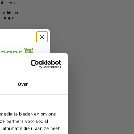
teit voor
aciliteiten
eurrijke
d
eubels
jager 👋
ang
direct € 5,-
ting
.
ofiteer je van
Over
wel 70%.
 media te bieden en om ons
ze partners voor social
nformatie die u aan ze heeft