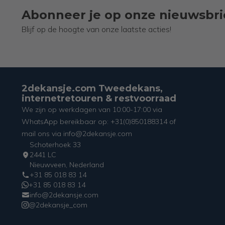
Abonneer je op onze nieuwsbri
Blijf op de hoogte van onze laatste acties!
2dekansje.com Tweedekans,
internetretouren & restvoorraad
We zijn op werkdagen van 10:00-17:00 via
WhatsApp bereikbaar op: +31(0)850188314 of
mail ons via info@2dekansje.com
Schoterhoek 33
2441 LC
Nieuwveen, Nederland
+31 85 018 83 14
+31 85 018 83 14
info@2dekansje.com
@2dekansje_com