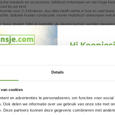
ische meubels en accessoires, liefdevol ontworpen en van hoge kwali
oed bij uw kind
mte voor 2-3 kinderen, dus alles heeft ruimte in huis en veel leuke f
e, stabiele houten constructie, muren realistisch ontworpen met kl
ril, twee stoelen, tafel en kaptafel, de deuren kunnen worden geopen
e zullen dol zijn op dit poppenhuis met de liefdevol vervaardigde m
Hi Koopjes
Schrijf je in en ontv
welkomskor
Bij 2dekansje.com pr
Details
kortingen tot 
6619
 van cookies
200242305
ent en advertenties te personaliseren, om functies voor social
64998
. Ook delen we informatie over uw gebruik van onze site met on
e. Deze partners kunnen deze gegevens combineren met andere i