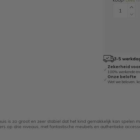
koop!
Lees m
3-5 werkdag
Zekerheid voo
100% werkende en g
Onze belofte
Wat we beloven, k
s is zo groot en zeer stabiel dat het kind gemakkelijk kan spelen m
mers op drie niveaus, met fantastische meubels en authentieke access