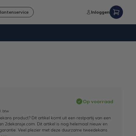
lantenservice
Inloggen
Verzending naar NL en BE
Op voorraad
l. btw
ans product? Dit artikel komt uit een restpartij van een
an 2dekansje.com. Dit artikel is nog helemaal nieuw en
 garantie. Veel plezier met deze duurzame tweedekans