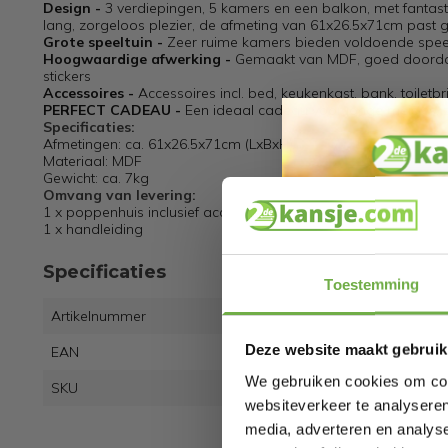
Design -
3 verdiepingen, 5 kamers en een balkon, met fantast
lang, zorgeloos plezier, de afmeting van 61x26.5x71cm past g
Grote speeltuin -
Zeer ruime kamers bieden voldoende speelrui
Hoogwaardige afwerking -
Gemaakt van MDF, goed doordacht
stickers
Accessoires -
Accessoires incl. bed, keukenkast, bank, toiletb
PERFECT CADEAU -
Een ideaal cadeau voor jonge meisjes, z
Specificaties:
Afmetingen: ca. 61x26.5x71cm (LxBxH)
Materiaal: MDF
Gewicht: ca. 7kg
Omvang van levering:
1 x poppenhuis inclusief accessoires
1 x handleiding
Specificaties
Toestemming
Artikelnummer
HW5
Deze website maakt gebruik
EAN
0615
We gebruiken cookies om cont
SKU
1394
websiteverkeer te analyseren
media, adverteren en analys