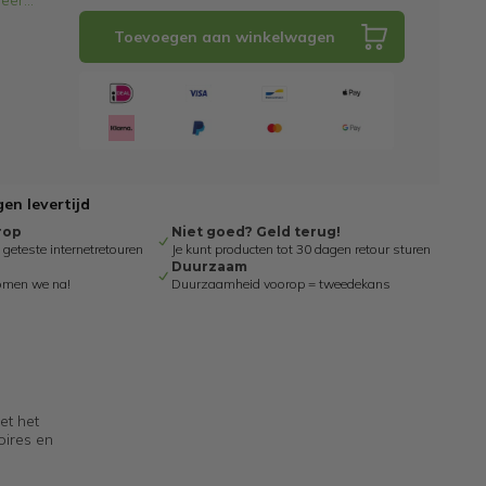
eer
...
Toevoegen aan winkelwagen
en levertijd
rop
Niet goed? Geld terug!
eteste internetretouren
Je kunt producten tot 30 dagen retour sturen
Duurzaam
omen we na!
Duurzaamheid voorop = tweedekans
et het
oires en