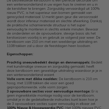
De besneeuwde kerstboom is een perfecte decoratie om
een winterwonderland in uw eigen huis te creëren en u in
de kerstsfeer te brengen. Zorgvuldig vervaardigd uit 100%
nieuw PVC, is het superieur aan bomen gemaakt van
gerecycled materiaal. U merkt geen geur die veroorzaakt
wordt door inferieur materiaal en slechte afwerking. Dankzij
de praktische scharnierende structuur is het super
eenvoudig te monteren in slechts enkele minuten. Bewaar
de onderdelen en de opvouwbare, stevige basis als het
kerstseizoen voorbij is en gebruik ze volgend jaar weer. De
kerstboom van 210 cm met een weelderige uitstraling en
1108 takken zal u door de feestdagen heen loodsen.
Eigenschappen:
Prachtig sneeuwbedekt design en dennenappels:
Bedekt
met kunstmatige sneeuw en zorgvuldig gemaakt, heeft
deze kerstboom een geweldige uitstraling waardoor je je in
een winterwonderland waant.
Volle vorm met dikke naalden:
De kerstboom is 210 cm
hoog, met 1108 takken die voor een goed
geproportioneerde, volle vorm zorgen.
3 opvouwbare secties voor eenvoudige montage:
Er is
geen ingewikkelde montage nodig voor de kerstboom,
omdat je in de gedetailleerde instructies kunt lezen hoe je
de 3 opvouwbare secties super eenvoudig in elkaar zet.
100% Nieuw & Hoogwaardig PVC:
Het 100% nieuwe PVC