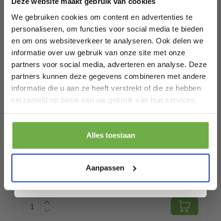
Deze website maakt gebruik van cookies
1 x kerstboom
Bij 2dekansje.com profiteer je van
1 x metalen standaard
kortingen tot wel 70%.
We gebruiken cookies om content en advertenties te
1 x instructie
personaliseren, om functies voor social media te bieden
en om ons websiteverkeer te analyseren. Ook delen we
Specificaties
informatie over uw gebruik van onze site met onze
partners voor social media, adverteren en analyse. Deze
Artikelnummer
CM22806
partners kunnen deze gegevens combineren met andere
EAN
6095804259260
informatie die u aan ze heeft verstrekt of die ze hebben
Laat ons weten wanneer je jarig bent
verzameld op basis van uw gebruik van hun services.
SKU
138436490
Pak € 5,- korting
Gerelateerde producten
Alles toestaan
Door je aan te melden ga je akkoord met het ontvangen van promoties en
andere commerciële berichten van 2dekansje. Je gaat ook akkoord met
ons
Privacybeleid
. Je kunt je op elk moment weer afmelden.
Aanpassen
Coast Kunstkerstboom Met Metalen
RESTVOORRAAD
Voet En PVC Naalden - 180 cm
€ 60,99
€