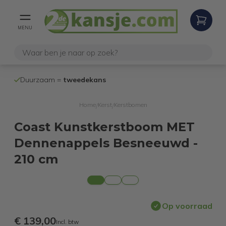
MENU
100% werken
Duurzaam =
tweedekans
internetretoure
Home
Kerst
Kerstbomen
/
/
Coast Kunstkerstboom MET
Dennenappels Besneeuwd -
210 cm
Op voorraad
€ 139,00
Incl. btw