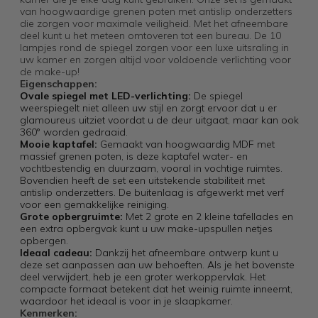
van hoogwaardige grenen poten met antislip onderzetters
die zorgen voor maximale veiligheid. Met het afneembare
deel kunt u het meteen omtoveren tot een bureau. De 10
lampjes rond de spiegel zorgen voor een luxe uitsraling in
uw kamer en zorgen altijd voor voldoende verlichting voor
de make-up!
Eigenschappen:
Ovale spiegel met LED-verlichting:
De spiegel
weerspiegelt niet alleen uw stijl en zorgt ervoor dat u er
glamoureus uitziet voordat u de deur uitgaat, maar kan ook
360° worden gedraaid.
Mooie kaptafel:
Gemaakt van hoogwaardig MDF met
massief grenen poten, is deze kaptafel water- en
vochtbestendig en duurzaam, vooral in vochtige ruimtes.
Bovendien heeft de set een uitstekende stabiliteit met
antislip onderzetters. De buitenlaag is afgewerkt met verf
voor een gemakkelijke reiniging.
Grote opbergruimte:
Met 2 grote en 2 kleine tafellades en
een extra opbergvak kunt u uw make-upspullen netjes
opbergen.
Ideaal cadeau:
Dankzij het afneembare ontwerp kunt u
deze set aanpassen aan uw behoeften. Als je het bovenste
deel verwijdert, heb je een groter werkoppervlak. Het
compacte formaat betekent dat het weinig ruimte inneemt,
waardoor het ideaal is voor in je slaapkamer.
Kenmerken: