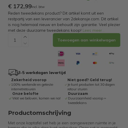
€ 172,99
Incl. btw
Reden tweedekans product? Dit artikel komt uit een
restpartij van een leverancier van 2dekansje.com. Dit artikel
is nog helemaal nieuw en behoudt zijn garantie. Veel plezier
met deze duurzame tweedekans koop!
Lees meer
...
Toevoegen aan winkelwagen
3-5 werkdagen levertijd
Zekerheid voorop
Niet goed? Geld terug!
100% werkende en geteste
Je kunt producten tot 30 dagen
internetretouren
retour sturen
Onze belofte
Duurzaam
Wat we beloven, komen we na!
Duurzaamheid voorop =
tweedekans
Productomschrijving
Met onze kaptafel set heb je een aangewezen ruimte in je
kamer die je elke dag kunt gebruiken. Onze set is gemaakt