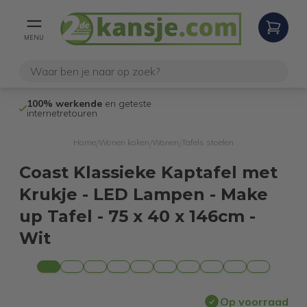
MENU
100% werkende
en geteste
Niet goed,
gel
internetretouren
Home
Wonen koken
Wonen
Tafels stoelen
/
/
/
Coast Klassieke Kaptafel met
Krukje - LED Lampen - Make
up Tafel - 75 x 40 x 146cm -
Wit
Op voorraad