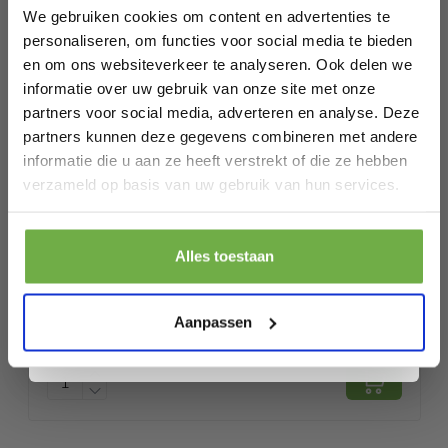
kortingen tot wel 70%.
We gebruiken cookies om content en advertenties te
personaliseren, om functies voor social media te bieden
Specificaties
en om ons websiteverkeer te analyseren. Ook delen we
informatie over uw gebruik van onze site met onze
Artikelnummer
HW66403DE-WH
partners voor social media, adverteren en analyse. Deze
EAN
0736542243406
partners kunnen deze gegevens combineren met andere
informatie die u aan ze heeft verstrekt of die ze hebben
SKU
138070795
Laat ons weten wanneer je jarig bent
verzameld op basis van uw gebruik van hun services.
Gerelateerde producten
Pak € 5,- korting
Alles toestaan
Door je aan te melden ga je akkoord met het ontvangen van promoties en
andere commerciële berichten van 2dekansje. Je gaat ook akkoord met
Coast ijdelheid ingesteld met
RESTVOORRAAD
ons
Privacybeleid
. Je kunt je op elk moment weer afmelden.
Aanpassen
rechthoekige spiegel- en
€ 189,99
€
ontlastingskaptafel 80 x 40 x 135,5 cm
wit