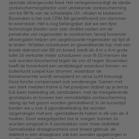
speciale zilvergecoate feed. Het vertegenwoordigt de ideale
zonbeschermingsfactor voor uitstekende zonbescherming
om tot 99 % van de schadelijke UV -stralen te blokkeren.
Bovendien is het ook CPAI-84-gecertificeerd om vlammen
te weerstaan. Het is nog belangrijker dat we een fijne
technologie bieden voor zeer strakke naden om de
penetratie van regenwater te voorkomen, terwijl bovenste
afvoergaten helpen om opgebouwde regenwater op tijd af
te leiden. Widden schaduwen en geventileerde top: met een
brede dakrand van 68 cm breed, biedt de 4 m x 4 m grote
luifel 16 vierkante meter schaduwen voor 8-10 mensen die
ook worden beschermd tegen de zon of regen. Bovendien
heeft de bovenkant een ventilatiegat waardoor binnen- en
buitenlucht soepel kan stromen, waardoor de
binnenwarmte wordt verwijderd en verse lucht toevoegt.
Deze functie compenseert ook windenergie. Samen met
een sterk metalen frame is het paviljoen stabiel op je terras.
Eck been bekleding als zandzakken: met de meegeleverde
grondspies en touwen kan onmiddellijke zonbescherming
stevig op het gazon worden geïnstalleerd. In de tussentijd
bieden we u ook 4 zijpootbekleding die worden
opgehangen met pre -geïnstalleerde haken in elk van de 4
hoeken. Door weegobjecten toe te voegen, kunnen ze
worden omgezet in 4 zandzakken voor meer stabiliteit.
Gemakkelijke draagbaarheid voor breed gebruik: de
daktent in een draagbare zak kan worden opgeborgen in