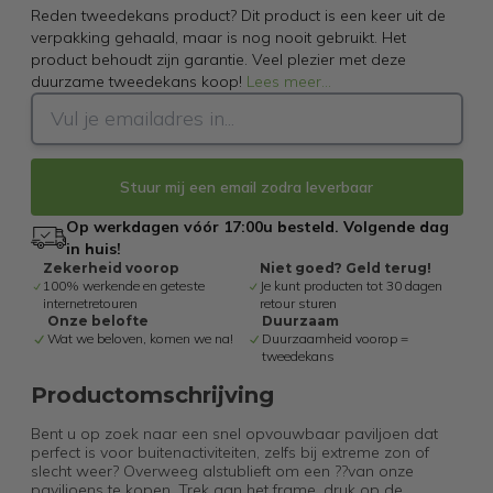
Reden tweedekans product? Dit product is een keer uit de
verpakking gehaald, maar is nog nooit gebruikt. Het
product behoudt zijn garantie. Veel plezier met deze
duurzame tweedekans koop!
Lees meer
...
Stuur mij een email zodra leverbaar
Op werkdagen vóór 17:00u besteld. Volgende dag
in huis!
Zekerheid voorop
Niet goed? Geld terug!
100% werkende en geteste
Je kunt producten tot 30 dagen
internetretouren
retour sturen
Onze belofte
Duurzaam
Wat we beloven, komen we na!
Duurzaamheid voorop =
tweedekans
Productomschrijving
Bent u op zoek naar een snel opvouwbaar paviljoen dat
perfect is voor buitenactiviteiten, zelfs bij extreme zon of
slecht weer? Overweeg alstublieft om een ??van onze
paviljoens te kopen. Trek aan het frame, druk op de