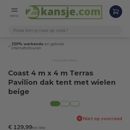
MENU
100% werkende
en geteste
Niet goed,
gel
internetretouren
Home
All items
/
Coast 4 m x 4 m Terras
Pavilion dak tent met wielen
beige
Niet op voorraad
€ 129,99
Incl. btw