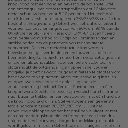
knopknoop met één hand en bevestig de bovenste luifel,
dan ontvangt u een groot terraspaviljoen dat 16 vierkante
meter schaduw biedt voor 8-10 personen. Het heeft ook
een 3-fasen verstelbare hoogte van 265/275/285 cm. De top
bestaat uit hoogwaardig Oxford-weefsel, dat is verzilverd
voor een zonbeschermingsfactor van 50+, om 99 % van de
UV-stralen te blokkeren. Het is ook CPAI-84 gecertificeerd
voor ideale vlamverhoging. Er zijn ook drainagegaten en
strakke naden om de penetratie van regenwater te
voorkomen. De sterke metaalstructuur kan worden
bevestigd met geleverde planten en touwen. 4 Laterale
beenbekleding kan objecten absorberen voor extra gewicht
en dienen als zandzakken voor een betere stabiliteit. Ten
slotte maakt de ontgrendelingsknop een snel vouwen
mogelijk. Je hoeft gewoon pluggen in fietsen te plaatsen om
het gewoon te verplaatsen. Attributen: eenvoudig instellen
en opvouwen: als een snelle oplossing voor de
zonbescherming heeft het Terrace Pavilion een slim één
knopontwerp. Slechts 2 mensen zijn verplicht om het frame
naar buiten te trekken en een persoon om met één hand op
de knopknoop te drukken. Stel vervolgens een gewenste
totale hoogte in tussen 265/275/285 cm. U kunt het
eenvoudig opklappen omdat het paviljoen is uitgerust met
een ontgrendelingsknop die het frame met een lichte druk
ontgrendelt en het invoegt. Hoge dakbedekking: de daktent
wordt geleverd met een Oxford-top, die is uitgerust met een