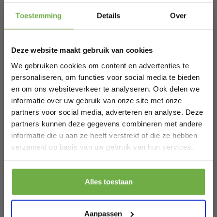
Hi Koopjesjager 👋
een handomdraai op te zetten met behulp van de
handleiding.
Toestemming
Details
Over
Specificaties:
Kleur: blauw
Schrijf je in en ontvang
direct € 5,-
Materiaal: MDF-platen
welkomskorting
.
Afmetingen: 59 x 50 x 117 cm (L x B x H)
Deze website maakt gebruik van cookies
Afmetingen tekenvlakken: 47 x 38,5 cm (L x B)
Bij 2dekansje.com profiteer je van
Brutogewicht: 11,5 kg
kortingen tot wel 70%.
We gebruiken cookies om content en advertenties te
Omvang van levering:
1 x ezel
personaliseren, om functies voor social media te bieden
2 x magneten
en om ons websiteverkeer te analyseren. Ook delen we
2 x verfbekers
informatie over uw gebruik van onze site met onze
1 x rol tekenpapier
2 x opbergdozen
partners voor social media, adverteren en analyse. Deze
1 x handleiding
partners kunnen deze gegevens combineren met andere
informatie die u aan ze heeft verstrekt of die ze hebben
Specificaties
Laat ons weten wanneer je jarig bent
verzameld op basis van uw gebruik van hun services.
Artikelnummer
TY327442BL
Pak € 5,- korting
EAN
0617748480393
Alles toestaan
SKU
139749737
Door je aan te melden ga je akkoord met het ontvangen van promoties en
andere commerciële berichten van 2dekansje. Je gaat ook akkoord met
ons
Privacybeleid
. Je kunt je op elk moment weer afmelden.
Aanpassen