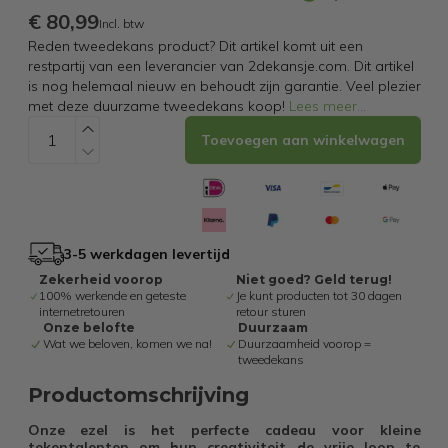
€ 80,99
Incl. btw
Reden tweedekans product? Dit artikel komt uit een
restpartij van een leverancier van 2dekansje.com. Dit artikel
is nog helemaal nieuw en behoudt zijn garantie. Veel plezier
met deze duurzame tweedekans koop!
Lees meer
...
Toevoegen aan winkelwagen
3-5 werkdagen levertijd
Zekerheid voorop
Niet goed? Geld terug!
100% werkende en geteste
Je kunt producten tot 30 dagen
internetretouren
retour sturen
Onze belofte
Duurzaam
Wat we beloven, komen we na!
Duurzaamheid voorop =
tweedekans
Productomschrijving
Onze ezel is het perfecte cadeau voor kleine
tekentalenten om hun creativiteit de vrije loop te