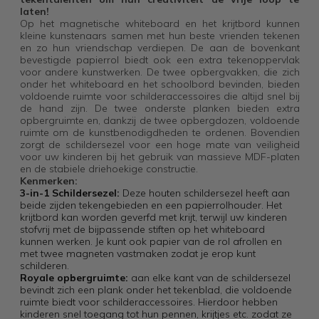
laten!
Op het magnetische whiteboard en het krijtbord kunnen
kleine kunstenaars samen met hun beste vrienden tekenen
en zo hun vriendschap verdiepen. De aan de bovenkant
bevestigde papierrol biedt ook een extra tekenoppervlak
voor andere kunstwerken. De twee opbergvakken, die zich
onder het whiteboard en het schoolbord bevinden, bieden
voldoende ruimte voor schilderaccessoires die altijd snel bij
de hand zijn. De twee onderste planken bieden extra
opbergruimte en, dankzij de twee opbergdozen, voldoende
ruimte om de kunstbenodigdheden te ordenen. Bovendien
zorgt de schildersezel voor een hoge mate van veiligheid
voor uw kinderen bij het gebruik van massieve MDF-platen
en de stabiele driehoekige constructie.
Kenmerken:
3-in-1 Schildersezel:
Deze houten schildersezel heeft aan
beide zijden tekengebieden en een papierrolhouder. Het
krijtbord kan worden geverfd met krijt, terwijl uw kinderen
stofvrij met de bijpassende stiften op het whiteboard
kunnen werken. Je kunt ook papier van de rol afrollen en
met twee magneten vastmaken zodat je erop kunt
schilderen.
Royale opbergruimte:
aan elke kant van de schildersezel
bevindt zich een plank onder het tekenblad, die voldoende
ruimte biedt voor schilderaccessoires. Hierdoor hebben
kinderen snel toegang tot hun pennen, krijtjes etc. zodat ze