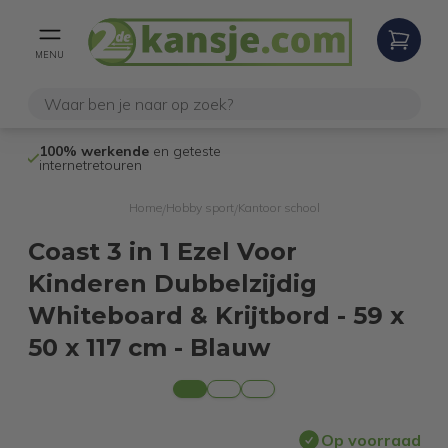
MENU
100% werkende
en geteste
Niet goed,
gel
internetretouren
Home
Hobby sport
Kantoor school
/
/
Coast 3 in 1 Ezel Voor
Kinderen Dubbelzijdig
Whiteboard & Krijtbord - 59 x
50 x 117 cm - Blauw
Op voorraad