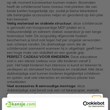
op elk moment kunstwerken kunnen maken. Bovendien
heeft de schildersezel twee niveaus met planken die van
beide kanten toegankelijk zijn, zodat je kleine tekentalent
alle belangrijke accessoires netjes en geordend op één plek
kan bewaren.
Veilig materiaal en stabiele structuur:
deze schildersezel
is gemaakt van hoogwaardige MDF-platen en is
milieuvriendelijk en extreem stabiel, waardoor je een lange
levensduur hebt. De zorgvuldig afgeronde hoeken
beschermen je kind ook tegen het per ongeluk verwonden
aan scherpe randen. De driehoekige vorm die de
schildersezel aanneemt wanneer hij is uitgeklapt, geeft hem
een ​​hoge mate van stabiliteit en een goede grip.
PERFECT CADEAU VOOR KINDEREN:
Deze educatieve
ezel is een ideaal cadeau voor alle kinderen vanaf 3
jaar. Het helpt kinderen hun interesse in kunst en tekenen te
verdiepen en stimuleert hun fantasie en creativiteit. Met deze
dubbelzijdige ezel kunnen kinderen tegelijkertijd schilderen
en spelen, wat vele interacties en eindeloos plezier kan
ontwikkelen.
Veel accessoires & eenvoudige montage:
deze
dubbelzijdige ezel bevat ook een rol tekenpapier, evenals
twee magneten, 2 opbergdozen van stof voor verschillende
voorwerpen en twee lekvrije verfbekers, die ook na gebruik
snel kunnen worden gereinigd. olieverf
gebruiken. Daarnaast is deze schildersezel eenvoudig in