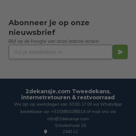
Abonneer je op onze
nieuwsbrief
Blijf op de hoogte van onze laatste acties!
2dekansje.com Tweedekans,
internetretouren & restvoorraad
We zijn op werkdagen van 10:00-17:00 via WhatsApp
bereikbaar op: +31(0)850188314 of mail ons via
info@2dekansje.com
Schoterhoek 33
2441 LC