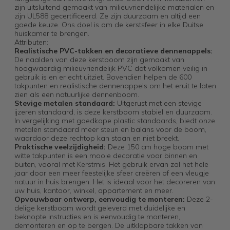
zijn uitsluitend gemaakt van milieuvriendelijke materialen en
zijn UL588 gecertificeerd. Ze zijn duurzaam en altijd een
goede keuze. Ons doel is om de kerstsfeer in elke Duitse
huiskamer te brengen.
Attributen:
Realistische PVC-takken en decoratieve dennenappels:
De naalden van deze kerstboom zijn gemaakt van
hoogwaardig milieuvriendelijk PVC dat volkomen veilig in
gebruik is en er echt uitziet. Bovendien helpen de 600
takpunten en realistische dennenappels om het eruit te laten
zien als een natuurlijke dennenboom.
Stevige metalen standaard:
Uitgerust met een stevige
ijzeren standaard, is deze kerstboom stabiel en duurzaam.
In vergelijking met goedkope plastic standaards, biedt onze
metalen standaard meer steun en balans voor de boom,
waardoor deze rechtop kan staan en niet breekt.
Praktische veelzijdigheid:
Deze 150 cm hoge boom met
witte takpunten is een mooie decoratie voor binnen en
buiten, vooral met Kerstmis. Het gebruik ervan zal het hele
jaar door een meer feestelijke sfeer creëren of een vleugje
natuur in huis brengen. Het is ideaal voor het decoreren van
uw huis, kantoor, winkel, appartement en meer.
Opvouwbaar ontwerp, eenvoudig te monteren:
Deze 2-
delige kerstboom wordt geleverd met duidelijke en
beknopte instructies en is eenvoudig te monteren,
demonteren en op te bergen. De uitklapbare takken van