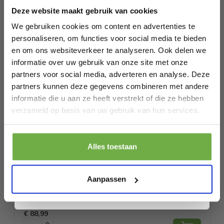
Aantal takpunten: 600
Deze website maakt gebruik van cookies
Netto gewicht: 4 kg
Bij 2dekansje.com profiteer je van
Leveringsomvang:
kortingen tot wel 70%.
We gebruiken cookies om content en advertenties te
1 x Kerstboom
personaliseren, om functies voor social media te bieden
1 x Staan
en om ons websiteverkeer te analyseren. Ook delen we
Specificaties
informatie over uw gebruik van onze site met onze
partners voor social media, adverteren en analyse. Deze
Artikelnummer
CM22054
partners kunnen deze gegevens combineren met andere
informatie die u aan ze heeft verstrekt of die ze hebben
EAN
0736542242898
Laat ons weten wanneer je jarig bent
verzameld op basis van uw gebruik van hun services.
SKU
146600064
Pak € 5,- korting
Alles toestaan
Gerelateerde producten
Door je aan te melden ga je akkoord met het ontvangen van promoties en
andere commerciële berichten van 2dekansje. Je gaat ook akkoord met
ons
Privacybeleid
. Je kunt je op elk moment weer afmelden.
Aanpassen
Coast - Kunstkerstboom - Met Metalen
RESTVOORRAAD
Standaard -1250 Takken - PVC - Groen -
€ 88,99
180 cm
P
€