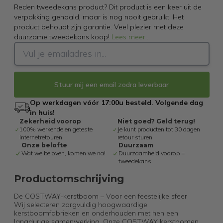
Reden tweedekans product? Dit product is een keer uit de
verpakking gehaald, maar is nog nooit gebruikt. Het
product behoudt zijn garantie. Veel plezier met deze
duurzame tweedekans koop!
Lees meer
...
Stuur mij een email zodra leverbaar
Op werkdagen vóór 17:00u besteld. Volgende dag
in huis!
Zekerheid voorop
Niet goed? Geld terug!
100% werkende en geteste
Je kunt producten tot 30 dagen
internetretouren
retour sturen
Onze belofte
Duurzaam
Wat we beloven, komen we na!
Duurzaamheid voorop =
tweedekans
Productomschrijving
De COSTWAY-kerstboom – Voor een feestelijke sfeer
Wij selecteren zorgvuldig hoogwaardige
kerstboomfabrieken en onderhouden met hen een
langdurige samenwerking. Onze COSTWAY kerstbomen