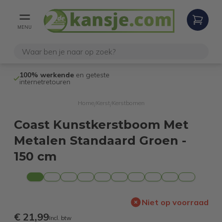
MENU
100% werkende
en geteste
Niet goed,
gel
internetretouren
Home
Kerst
Kerstbomen
/
/
Coast Kunstkerstboom Met
Metalen Standaard Groen -
150 cm
Niet op voorraad
€ 21,99
Incl. btw