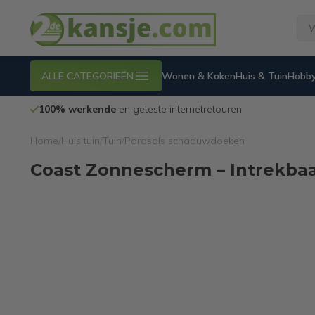
ALLE CATEGORIEËN
Wonen & Koken
Huis & Tuin
Hobby
100% werkende
en geteste internetretouren
Home
/
Huis tuin
/
Tuin
/
Parasols schaduwdoeken
Coast Zonnescherm – Intrekbaar