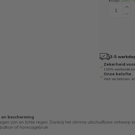
koop!
Lees m
3-5 werkdag
Zekerheid voo
100% werkende en g
Onze belofte
Wat we beloven, k
t en bescherming
egen zon en lichte regen. Dankzij het slimme uitschuifbare ontwerp e
 balkon of horecagebruik.