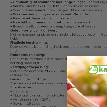
•
Handmatig uitschuifbaar met lange slinger
– eenvoudig in
•
Verstelbare hoek (40° – 100°)
voor optimale schaduw
•
Stevig aluminium frame
– lichtgewicht en roestbestendig
•
Weerbestendig polyester doek met PA-coating
•
Beschermt tegen zon en motregen
•
Geschikt voor muren van beton en metselwerk
•
Breed inzetbaar voor woning, tuin, café of terras
Gebruiksvriendelijk ontwerp:
Met de handige handslinger rol je de luifel soepel uit of in
hebt.
Flexibele bescherming:
Door de verstelbare hellingshoek pas je de hoeveelheid sch
dag.
Duurzaam en stevig:
Het aluminium frame is licht, maar sterk genoeg om wind en 
het lang mooi blijft.
Veelzijdige toepassing:
Met een formaat van
295 × 250 cm
is deze luifel geschikt voo
restaurants.
Eenvoudige montage:
Alle benodigde bevestigingsmaterialen en een duidelijke handl
Specificaties:
• Kleur: grijs
• Materiaal: aluminium & polyester
• Afmetingen: 295 × 250 cm
• Gewicht: 16,88 kg