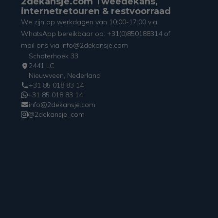
2dekansje.com Tweedekans,
internetretouren & restvoorraad
We zijn op werkdagen van 10:00-17:00 via
WhatsApp bereikbaar op: +31(0)850188314 of
mail ons via info@2dekansje.com
Schoterhoek 33
2441 LC
Nieuwveen, Nederland
+31 85 018 83 14
+31 85 018 83 14
info@2dekansje.com
@2dekansje_com