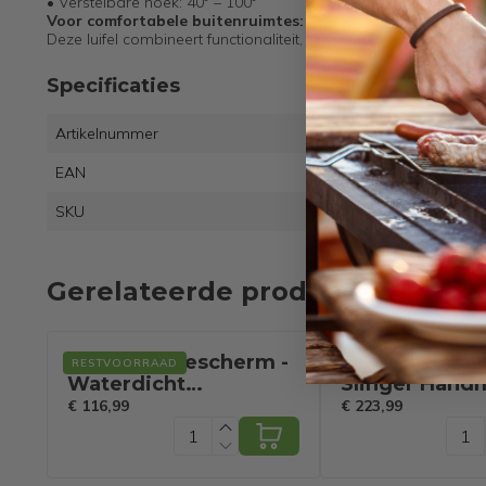
• Verstelbare hoek: 40° – 100°
Voor comfortabele buitenruimtes:
Deze luifel combineert functionaliteit, duurzaamheid en gebru
Specificaties
Artikelnummer
OP70
EAN
6095
SKU
1429
Gerelateerde producten
Coast Zonnescherm -
Coast Zonnelu
RESTVOORRAAD
RESTVOORRAAD
Waterdicht
Slinger Handm
Schaduwdoek - 250 x
245 x 200 cm -
€ 116,99
€ 223,99
120 cm - Grijs