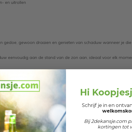
- en uitrollen
. Geen gedoe, gewoon draaien en genieten van schaduw wanneer je die
aduw eenvoudig aan de stand van de zon aan, ideaal voor elk mome
dagelijks gebruik te weerstaan. Het doek is water- en zonwerend, w
r ramen, balkons, terrassen en zelfs commerciële buitenruimtes zoals
Hi Koopjes
eiding worden meegeleverd, zodat je de luifel snel kunt installeren.
Schrijf je in en ontv
welkomskor
Bij 2dekansje.com pr
kortingen tot 