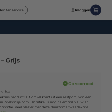
lantenservice
Inloggen
Verzending naar NL en BE
 Grijs
Op voorraad
Incl. btw
ans product? Dit artikel komt uit een restpartij van een
an 2dekansje.com. Dit artikel is nog helemaal nieuw en
 garantie. Veel plezier met deze duurzame tweedekans