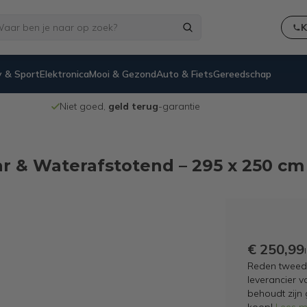
K
 & Sport
Elektronica
Mooi & Gezond
Auto & Fiets
Gereedschap
Niet goed,
geld terug
-garantie
 & Waterafstotend – 295 x 250 cm –
€ 250,99
Reden tweedek
leverancier v
behoudt zijn