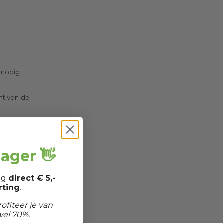
 nodig
nt van de
aardoor
 cafés en
jager 👋
ang
direct € 5,-
ting
.
ofiteer je van
wel 70%.