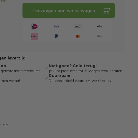
eer
...
Toevoegen aan winkelwagen
en levertijd
rop
Niet goed? Geld terug!
eteste internetretouren
Je kunt producten tot 30 dagen retour sturen
Duurzaam
omen we na!
Duurzaamheid voorop = tweedekans
n de