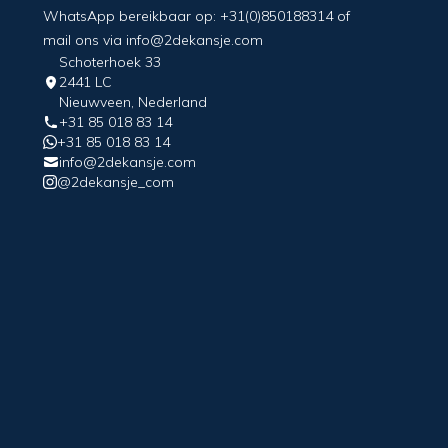
WhatsApp bereikbaar op: +31(0)850188314 of
mail ons via info@2dekansje.com
Schoterhoek 33
2441 LC
Nieuwveen, Nederland
+31 85 018 83 14
+31 85 018 83 14
info@2dekansje.com
@2dekansje_com