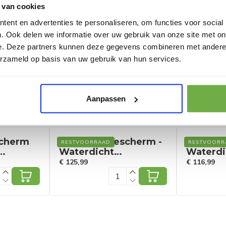
 van cookies
ent en advertenties te personaliseren, om functies voor social
. Ook delen we informatie over uw gebruik van onze site met on
318GR
e. Deze partners kunnen deze gegevens combineren met andere i
825753709
erzameld op basis van uw gebruik van hun services.
09044
Aanpassen
scherm
Coast Zonnescherm -
Coast Z
RESTVOORRAAD
RESTVOORR
Waterdicht
Waterdi
Schaduwdoek - 300 x
Schaduw
€ 125,99
€ 116,99
95 cm
120 cm - Grijs
120 cm -