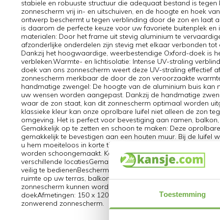
stabiele en robuuste structuur die adequaat bestand is tege
zonnescherm vrij in- en uitschuiven, en de hoogte en hoek v
ontwerp beschermt u tegen verblinding door de zon en laat 
is daarom de perfecte keuze voor uw favoriete buitenplek en
materialen: Door het frame uit stevig aluminium te vervaardi
afzonderlijke onderdelen zijn stevig met elkaar verbonden to
Dankzij het hoogwaardige, weerbestendige Oxford-doek is het
verbleken.Warmte- en lichtisolatie: Intense UV-straling verbli
doek van ons zonnescherm weert deze UV-straling effectief af
zonnescherm merkbaar de door de zon veroorzaakte warmte 
handmatige zwengel: De hoogte van de aluminium buis kan m
uw wensen worden aangepast. Dankzij de handmatige zweng
waar de zon staat, kan dit zonnescherm optimaal worden uitg
klassieke kleur kan onze oprolbare luifel niet alleen de zon te
omgeving. Het is perfect voor bevestiging aan ramen, balkon,
Gemakkelijk op te zetten en schoon te maken: Deze oprolbare
gemakkelijk te bevestigen aan een houten muur. Bij de luifel
u hem moeiteloos in korte tijd kunt opzetten. Dankzij het wat
worden schoongemaakt. Kenmerken: Aluminium frame biedt hoge 
verschillende locatiesGemakkelijk en snel te installeren met 
veilig te bedienenBeschermende pads aan boven- en onderka
ruimte op uw terras, balkon of caféOxford doek met PU coati
zonnescherm kunnen worden aangepast met telescopische stok 
Toestemming
doekAfmetingen: 150 x 120 cm (L x B)Verstelbare hoogte: 190
zonwerend zonnescherm.