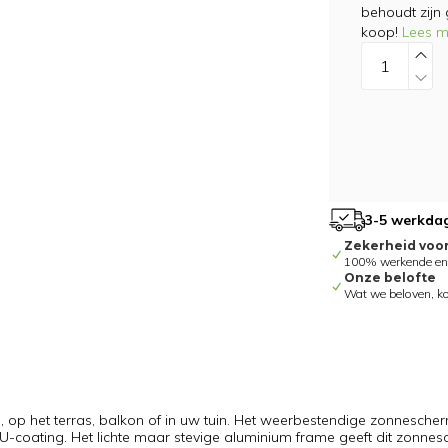
behoudt zijn
koop!
Lees m
3-5 werkdag
Zekerheid voo
100% werkende en g
Onze belofte
Wat we beloven, k
 op het terras, balkon of in uw tuin. Het weerbestendige zonnescher
-coating. Het lichte maar stevige aluminium frame geeft dit zonne