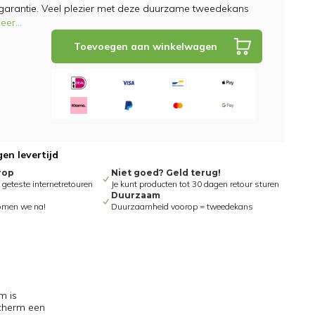
 garantie. Veel plezier met deze duurzame tweedekans
eer
...
Toevoegen aan winkelwagen
en levertijd
rop
Niet goed? Geld terug!
eteste internetretouren
Je kunt producten tot 30 dagen retour sturen
Duurzaam
omen we na!
Duurzaamheid voorop = tweedekans
m is
scherm een