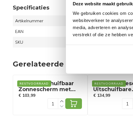
Deze website maakt gebruik
Specificaties
We gebruiken cookies om cont
websiteverkeer te analyseren
Artikelnummer
OP70
media, adverteren en analys
EAN
6095
verstrekt of die ze hebben v
SKU
1426
Gerelateerde producten
Coast Uitschuifbaar
Coast Zonne
RESTVOORRAAD
RESTVOORRAAD
Zonnescherm met
Uitschuifbare
Handmatige Zwengel
Zonwering
€ 103,99
€ 134,99
In Hoogte Verstelbaar
Waterdicht 3
250 x 120 cm Beige
Beige