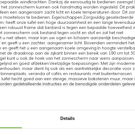
n bepaalde windkrachten. Dankzij de eenvoudig te bedienen zwengel 
an het zonnescherm kunnen ook handmatig worden ingesteld. Dit prak
alleen een aangenaam zacht licht en koele temperaturen door. Dit z
 is moeiteloos te bedienen. Eigenschappen:Zorgvuldig geselecteerde
gen, heeft onze luifel een hoge duurzaamheid en een lange levensduu
t een robuust frame dat bestand is tegen een bepaalde hoeveelheid 
 zonnescherm ook bestand tegen vocht en stof en zal het niet
ndt u niet alleen, maar kan uw ogen en lichaam aanzienlijk beschadige
 en geeft u een zachter, aangenamer licht. Bovendien vermindert het
en geeft het u een aangenaam koele omgeving.In hoogte verstelb
et de draaiknop aan de zijkant binnen een bereik van 190 cm tot 
el kunt u ook de hoek van het zonnescherm naar wens aanpassen
elijnd en goed afdekken.Veelzijdige toepassingen: Met zijn moderne
genhouden, maar dient hij ook als een aantrekkelijke decoratie voor z
 binnenplaats, veranda of cafés en restaurants met buitenterrassen.
 luifel hecht goed aan een stevige, massieve bakstenen muur, maar 
 worden gedetailleerde instructies en de benodigde onderdelen geleve
erdichte ontwerp kan de luifel ook zonder problemen met alleen een 
stabiliteit en duurzaamheidStijlvolle en veelzijdige luifel voor ge
de instructies en meegeleverde onderdelenErgonomische slinger is ee
nt voor stevige bevestiging aan muur en vloerCreëer een ontspann
ng is water- en zonbestendig voor buitengebruikHoogte en hoek van
en knop. Technische details:Kleur: grijsMateriaal: aluminium, Oxfo
Details
 - 300 cmGewicht: 8,34 kgNettogewicht: 7,24 kg Leveringsomvang:1 x