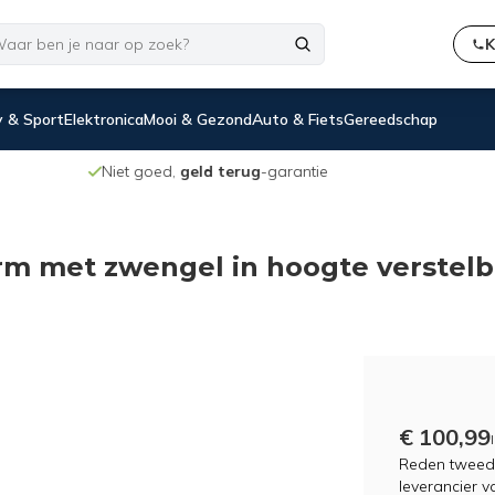
K
 & Sport
Elektronica
Mooi & Gezond
Auto & Fiets
Gereedschap
Niet goed,
geld terug
-garantie
rm met zwengel in hoogte verstelb
€ 100,99
Reden tweedek
leverancier v