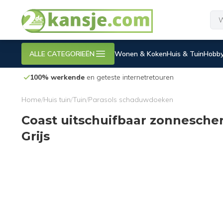
ALLE CATEGORIEËN
Wonen & Koken
Huis & Tuin
Hobby
100% werkende
en geteste internetretouren
Home
/
Huis tuin
/
Tuin
/
Parasols schaduwdoeken
Coast uitschuifbaar zonnesche
Grijs