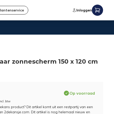
lantenservice
Inloggen
Verzending naar NL en BE
aar zonnescherm 150 x 120 cm
Op voorraad
Incl. btw
ans product? Dit artikel komt uit een restpartij van een
an 2dekansje.com. Dit artikel is nog helemaal nieuw en