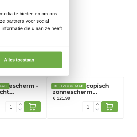
 media te bieden en om ons
ze partners voor social
nformatie die u aan ze heeft
Alles toestaan
onnescherm -
Coast Telescopisch
Co
AAD
RESTVOORRAAD
RE
cht
zonnescherm
Lu
doek - 250 x
Intrekbaar
15
€ 121,99
€ 1
 Grijs
zonnescherm voor
tuin 300 x 120 cm
Beige