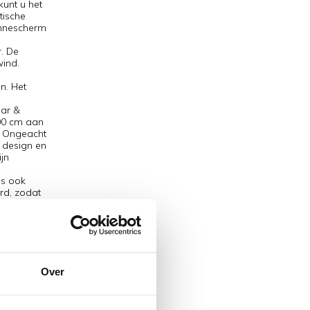
kunt u het
tische
onnescherm
r. De
wind.
n. Het
aar &
300 cm aan
. Ongeacht
 design en
ijn
is ook
rd, zodat
stofdoek
bruik op
nvoudig en
ende
 het
rd-
Over