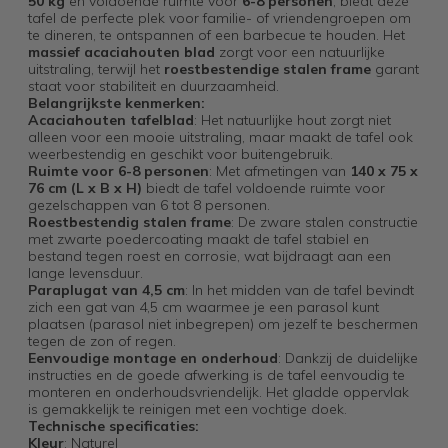
50 kg
en voldoende ruimte voor
6-8 personen
, biedt deze
tafel de perfecte plek voor familie- of vriendengroepen om
te dineren, te ontspannen of een barbecue te houden. Het
massief acaciahouten blad
zorgt voor een natuurlijke
uitstraling, terwijl het
roestbestendige stalen frame
garant
staat voor stabiliteit en duurzaamheid.
Belangrijkste kenmerken:
Acaciahouten tafelblad
: Het natuurlijke hout zorgt niet
alleen voor een mooie uitstraling, maar maakt de tafel ook
weerbestendig en geschikt voor buitengebruik.
Ruimte voor 6-8 personen
: Met afmetingen van
140 x 75 x
76 cm (L x B x H)
biedt de tafel voldoende ruimte voor
gezelschappen van 6 tot 8 personen.
Roestbestendig stalen frame
: De zware stalen constructie
met zwarte poedercoating maakt de tafel stabiel en
bestand tegen roest en corrosie, wat bijdraagt aan een
lange levensduur.
Paraplugat van 4,5 cm
: In het midden van de tafel bevindt
zich een gat van 4,5 cm waarmee je een parasol kunt
plaatsen (parasol niet inbegrepen) om jezelf te beschermen
tegen de zon of regen.
Eenvoudige montage en onderhoud
: Dankzij de duidelijke
instructies en de goede afwerking is de tafel eenvoudig te
monteren en onderhoudsvriendelijk. Het gladde oppervlak
is gemakkelijk te reinigen met een vochtige doek.
Technische specificaties:
Kleur
: Naturel