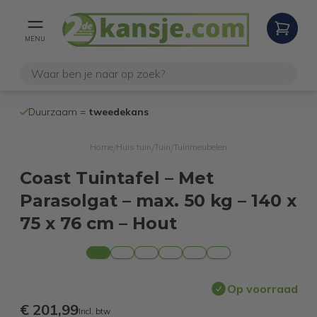
MENU
100% werken
Duurzaam =
tweedekans
internetretoure
Home
Huis tuin
Tuin
Tuinmeubelen
/
/
/
Coast Tuintafel – Met
Parasolgat – max. 50 kg – 140 x
75 x 76 cm – Hout
Op voorraad
€ 201,99
Incl. btw