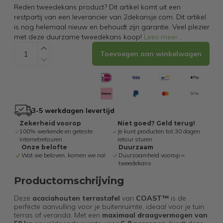
Reden tweedekans product? Dit artikel komt uit een
restpartij van een leverancier van 2dekansje.com. Dit artikel
is nog helemaal nieuw en behoudt zijn garantie. Veel plezier
met deze duurzame tweedekans koop!
Lees meer
...
Toevoegen aan winkelwagen
3-5 werkdagen levertijd
Zekerheid voorop
Niet goed? Geld terug!
100% werkende en geteste
Je kunt producten tot 30 dagen
internetretouren
retour sturen
Onze belofte
Duurzaam
Wat we beloven, komen we na!
Duurzaamheid voorop =
tweedekans
Productomschrijving
Deze
acaciahouten terrastafel
van
COAST™
is de
perfecte aanvulling voor je buitenruimte, ideaal voor je tuin,
terras of veranda. Met een
maximaal draagvermogen van