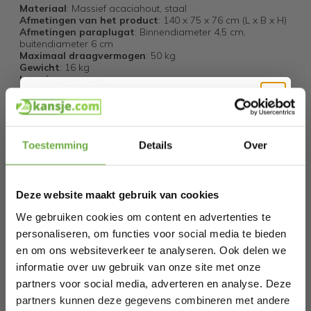
Materiaal
: Massief acaciahout, staal
Afmetingen van het product
: 140 x 75 x 76 cm (L x B x H)
Afmetingen paraplugat
: Binnendiameter 4,5 cm,
buitendiameter 6 cm
Maximaal draagvermogen
: 50 kg
Gewicht
: 16 kg
Leveringsomvang:
1 x Terrastafel
1 x Gebruiksaanwijzing
Hi Koopjesjager 👋
Specificaties
Toestemming
Details
Over
Schrijf je in en ontvang
direct € 5,-
Artikelnummer
OP70691
welkomskorting
.
EAN
6095801327351
Deze website maakt gebruik van cookies
Bij 2dekansje.com profiteer je van
kortingen tot wel 70%.
SKU
142609019
We gebruiken cookies om content en advertenties te
personaliseren, om functies voor social media te bieden
en om ons websiteverkeer te analyseren. Ook delen we
Gerelateerde producten
informatie over uw gebruik van onze site met onze
partners voor social media, adverteren en analyse. Deze
partners kunnen deze gegevens combineren met andere