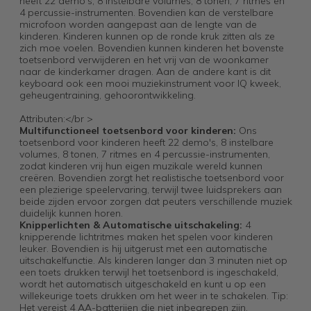
heeft 22 demo's, 8 instelbare volumes, 8 tonen, 7 ritmes en
4 percussie-instrumenten. Bovendien kan de verstelbare
microfoon worden aangepast aan de lengte van de
kinderen. Kinderen kunnen op de ronde kruk zitten als ze
zich moe voelen. Bovendien kunnen kinderen het bovenste
toetsenbord verwijderen en het vrij van de woonkamer
naar de kinderkamer dragen. Aan de andere kant is dit
keyboard ook een mooi muziekinstrument voor IQ kweek,
geheugentraining, gehoorontwikkeling.
Attributen:</br >
Multifunctioneel toetsenbord voor kinderen:
Ons
toetsenbord voor kinderen heeft 22 demo's, 8 instelbare
volumes, 8 tonen, 7 ritmes en 4 percussie-instrumenten,
zodat kinderen vrij hun eigen muzikale wereld kunnen
creëren. Bovendien zorgt het realistische toetsenbord voor
een plezierige speelervaring, terwijl twee luidsprekers aan
beide zijden ervoor zorgen dat peuters verschillende muziek
duidelijk kunnen horen.
Knipperlichten & Automatische uitschakeling:
4
knipperende lichtritmes maken het spelen voor kinderen
leuker. Bovendien is hij uitgerust met een automatische
uitschakelfunctie. Als kinderen langer dan 3 minuten niet op
een toets drukken terwijl het toetsenbord is ingeschakeld,
wordt het automatisch uitgeschakeld en kunt u op een
willekeurige toets drukken om het weer in te schakelen. Tip:
Het vereist 4 AA-batterijen die niet inbegrepen zijn.