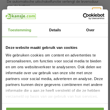
De automatische uitschakelfunctie verlengt de levensduur
van de batterij
Realistische knoppen om de flexibiliteit van baby's vingers
te trainen
Verstelbare microfoon voor zangplezier
Extra krukje met stabiele basis waar kinderen op kunnen
Hi Koopjesjager 👋
rusten
Toestemming
Details
Over
Draagbaar ontwerp en lichtgewicht voor gemakkelijk
dragen en opbergen Perfect voor IQ-kweken,
Schrijf je in en ontvang
direct € 5,-
geheugentraining, luisteren ontwikkeling en hand-oog
welkomskorting
.
coördinatie
Deze website maakt gebruik van cookies
Specificaties
Bij 2dekansje.com profiteer je van
Kleur: Roze
kortingen tot wel 70%.
We gebruiken cookies om content en advertenties te
Materiaal: PP
personaliseren, om functies voor social media te bieden
Totale afmetingen: 45 x 23 x 45 cm (L x B x H)
Afmeting kruk: 24 x 24 cm (D x H)
en om ons websiteverkeer te analyseren. Ook delen we
Geschikte leeftijd: vanaf 3 jaar
informatie over uw gebruik van onze site met onze
Batterij: 4 x AA batterijen, niet inbegrepen
Nettogewicht: 1,5 kg
partners voor social media, adverteren en analyse. Deze
partners kunnen deze gegevens combineren met andere
Omvang van de Levering:
informatie die u aan ze heeft verstrekt of die ze hebben
1 x Toetsenbord voor kinderen met 31 toetsen
Laat ons weten wanneer je jarig bent
1 x Microfoon
verzameld op basis van uw gebruik van hun services.
1 x Kruk
1 x Gebruiksaanwijzing