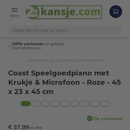
MENU
100% werkende
en geteste
Niet goed,
gel
internetretouren
Home
Hobby sport
Muziek
Muziekinstrumenten
/
/
/
Coast Speelgoedpiano met
Krukje & Microfoon - Roze - 45
x 23 x 45 cm
Op voorraad
€ 37,99
Incl. btw