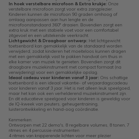
In hoek verstelbare microfoon & Extra krukje:
Onze
verstelbare microfoon zorgt voor extra zangplezier.
Kinderen kunnen de microfoon 90 graden omhoog of
omlaag aanpassen aan hun lengte en de
microfoonstandaard 360° draaien. Bovendien zorgt een
extra kruk met een stabiele voet voor een comfortabel
zitgevoel en een uitstekende veerkracht.
Lichtgewicht & Draagbaar ontwerp:
Het lichtgewicht
toetsenbord kan gemakkelijk van de standaard worden
verwijderd, zodat kinderen het moeiteloos kunnen dragen
met een gemakkelijk vast te pakken handvat om thuis in
elke kamer van muziek te genieten. Bovendien zorgt dit
draagbare muziekinstrument met compact formaat (na
verwijdering) voor een gemakkelijke opslag.
Ideaal cadeau voor kinderen vanaf 3 jaar:
Ons schattige
toetsenbord is een ideaal vakantie- of verjaardagscadeau
voor kinderen vanaf 3 jaar. Het is niet alleen leuk speelgoed,
maar het kan ook een verhelderend muziekinstrument zijn.
En dit educatieve speelgoed voor kinderen is geweldig voor
de IQ-kweek van peuters, geheugentraining,
luisterontwikkeling en hand-oog coördinatie.
Kenmerken:
Ontworpen met 22 demo's, 8 regelbare volumes, 8 tonen, 7
ritmes en 4 percussie-instrumenten
4 ritmes van knipperende lichten voor meer plezier