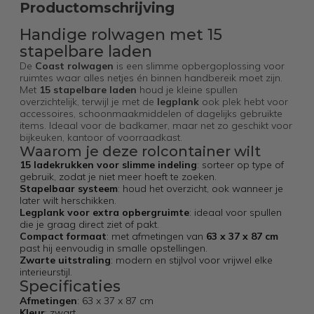
Productomschrijving
Handige rolwagen met 15
stapelbare laden
De
Coast rolwagen
is een slimme opbergoplossing voor
ruimtes waar alles netjes én binnen handbereik moet zijn.
Met
15 stapelbare laden
houd je kleine spullen
overzichtelijk, terwijl je met de
legplank
ook plek hebt voor
accessoires, schoonmaakmiddelen of dagelijks gebruikte
items. Ideaal voor de badkamer, maar net zo geschikt voor
bijkeuken, kantoor of voorraadkast.
Waarom je deze rolcontainer wilt
15 ladekrukken voor slimme indeling
: sorteer op type of
gebruik, zodat je niet meer hoeft te zoeken.
Stapelbaar systeem
: houd het overzicht, ook wanneer je
later wilt herschikken.
Legplank voor extra opbergruimte
: ideaal voor spullen
die je graag direct ziet of pakt.
Compact formaat
: met afmetingen van
63 x 37 x 87 cm
past hij eenvoudig in smalle opstellingen.
Zwarte uitstraling
: modern en stijlvol voor vrijwel elke
interieurstijl.
Specificaties
Afmetingen
: 63 x 37 x 87 cm
Kleur
: zwart