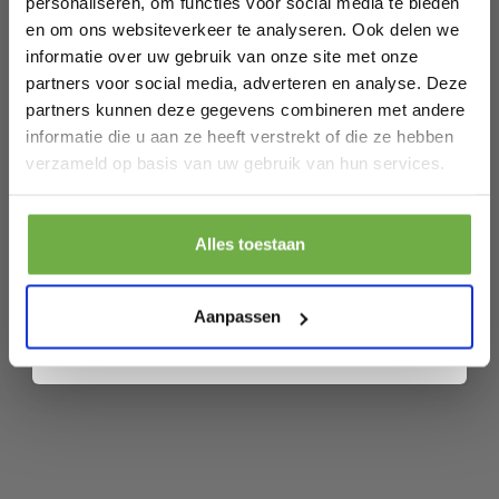
personaliseren, om functies voor social media te bieden
Artikelnummer
HW53825HH
en om ons websiteverkeer te analyseren. Ook delen we
informatie over uw gebruik van onze site met onze
EAN
0783501366805
partners voor social media, adverteren en analyse. Deze
SKU
152205269
partners kunnen deze gegevens combineren met andere
informatie die u aan ze heeft verstrekt of die ze hebben
Laat ons weten wanneer je jarig bent
verzameld op basis van uw gebruik van hun services.
Gerelateerde producten
Pak € 5,- korting
Alles toestaan
Coast Rolltrolley – 10 Laden – 33 x 37 x
RESTVOORRAAD
Door je aan te melden ga je akkoord met het ontvangen van promoties en
86 cm – Veelkleurig
andere commerciële berichten van 2dekansje. Je gaat ook akkoord met
€ 59,99
€
ons
Privacybeleid
. Je kunt je op elk moment weer afmelden.
Aanpassen