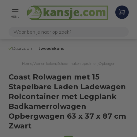
MENU
100% werken
Duurzaam =
tweedekans
internetretoure
Home
Wonen koken
Schoonmaken opruimen
Opbergen
/
/
/
Coast Rolwagen met 15
Stapelbare Laden Ladewagen
Rolcontainer met Legplank
Badkamerrolwagen
Opbergwagen 63 x 37 x 87 cm
Zwart