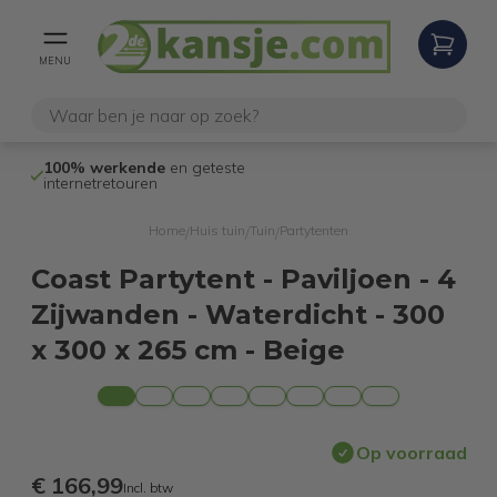
MENU
100% werkende
en geteste
Niet goed,
gel
internetretouren
Home
Huis tuin
Tuin
Partytenten
/
/
/
Coast Partytent - Paviljoen - 4
Zijwanden - Waterdicht - 300
x 300 x 265 cm - Beige
Op voorraad
€ 166,99
Incl. btw