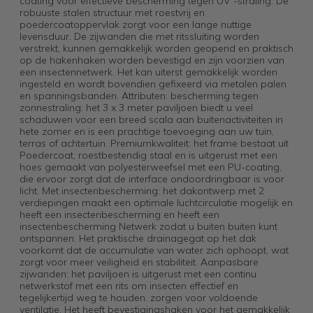
coating voor effectieve bescherming tegen UV -straling. De
robuuste stalen structuur met roestvrij en
poedercoatoppervlak zorgt voor een lange nuttige
levensduur. De zijwanden die met ritssluiting worden
verstrekt, kunnen gemakkelijk worden geopend en praktisch
op de hakenhaken worden bevestigd en zijn voorzien van
een insectennetwerk. Het kan uiterst gemakkelijk worden
ingesteld en wordt bovendien gefixeerd via metalen palen
en spanningsbanden. Attributen: bescherming tegen
zonnestraling: het 3 x 3 meter paviljoen biedt u veel
schaduwen voor een breed scala aan buitenactiviteiten in
hete zomer en is een prachtige toevoeging aan uw tuin,
terras of achtertuin. Premiumkwaliteit: het frame bestaat uit
Poedercoat, roestbestendig staal en is uitgerust met een
hoes gemaakt van polyesterweefsel met een PU-coating,
die ervoor zorgt dat de interface ondoordringbaar is voor
licht. Met insectenbescherming: het dakontwerp met 2
verdiepingen maakt een optimale luchtcirculatie mogelijk en
heeft een insectenbescherming en heeft een
insectenbescherming Netwerk zodat u buiten buiten kunt
ontspannen. Het praktische drainagegat op het dak
voorkomt dat de accumulatie van water zich ophoopt, wat
zorgt voor meer veiligheid en stabiliteit. Aanpasbare
zijwanden: het paviljoen is uitgerust met een continu
netwerkstof met een rits om insecten effectief en
tegelijkertijd weg te houden. zorgen voor voldoende
ventilatie. Het heeft bevestigingshaken voor het gemakkelijk