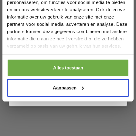
personaliseren, om functies voor social media te bieden
Artikelnummer
NP11526BE
en om ons websiteverkeer te analyseren. Ook delen we
informatie over uw gebruik van onze site met onze
EAN
6095806257295
partners voor social media, adverteren en analyse. Deze
SKU
142978696
partners kunnen deze gegevens combineren met andere
informatie die u aan ze heeft verstrekt of die ze hebben
Laat ons weten wanneer je jarig bent
verzameld op basis van uw gebruik van hun services.
Gerelateerde producten
Pak € 5,- korting
Alles toestaan
Gardebruk Vuurmand - Buitenhaard-
RESTVOORRAAD
Door je aan te melden ga je akkoord met het ontvangen van promoties en
Sfeerhaard 45x45cm
andere commerciële berichten van 2dekansje. Je gaat ook akkoord met
ons
Privacybeleid
. Je kunt je op elk moment weer afmelden.
€ 49,99
€
Aanpassen