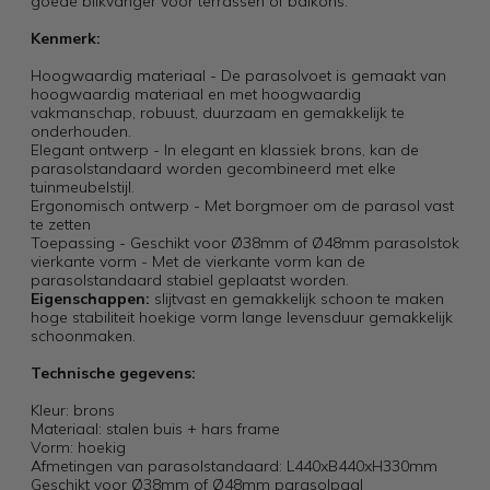
goede blikvanger voor terrassen of balkons.
Kenmerk:
Hoogwaardig materiaal - De parasolvoet is gemaakt van
hoogwaardig materiaal en met hoogwaardig
vakmanschap, robuust, duurzaam en gemakkelijk te
onderhouden.
Elegant ontwerp - In elegant en klassiek brons, kan de
parasolstandaard worden gecombineerd met elke
tuinmeubelstijl.
Ergonomisch ontwerp - Met borgmoer om de parasol vast
te zetten
Toepassing - Geschikt voor Ø38mm of Ø48mm parasolstok
vierkante vorm - Met de vierkante vorm kan de
parasolstandaard stabiel geplaatst worden.
Eigenschappen:
slijtvast en gemakkelijk schoon te maken
hoge stabiliteit hoekige vorm lange levensduur gemakkelijk
schoonmaken.
Technische gegevens:
Kleur: brons
Materiaal: stalen buis + hars frame
Vorm: hoekig
Afmetingen van parasolstandaard: L440xB440xH330mm
Geschikt voor Ø38mm of Ø48mm parasolpaal