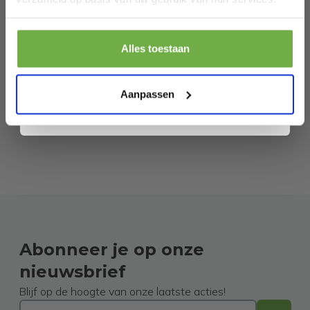
Pak € 5,- korting
Alles toestaan
Door je aan te melden ga je akkoord met het ontvangen van promoties en
andere commerciële berichten van 2dekansje. Je gaat ook akkoord met
ons
Privacybeleid
. Je kunt je op elk moment weer afmelden.
Aanpassen
Abonneer je op onze
nieuwsbrief
Blijf op de hoogte van onze laatste acties!