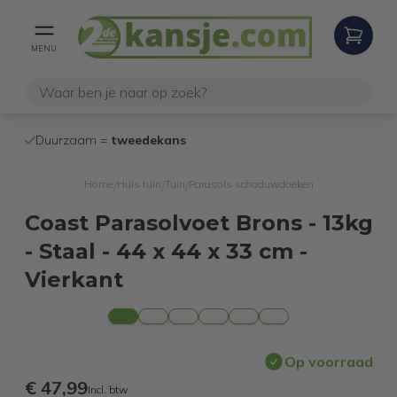
MENU
100% werken
Duurzaam =
tweedekans
internetretoure
Home
Huis tuin
Tuin
Parasols schaduwdoeken
/
/
/
Coast Parasolvoet Brons - 13kg
- Staal - 44 x 44 x 33 cm -
Vierkant
Op voorraad
€ 47,99
Incl. btw