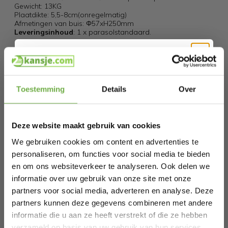
Gewicht: 13KG
Plaatdikte: 5,5-8cm(onregelmatig)
Afmetingen van buis: Φ57xH250mm
Leveringsinhoud
: 1 x parasolstandaard.
Specificaties
Hi Koopjesjager 👋
Artikelnummer
OP2263
Toestemming
Details
Over
Schrijf je in en ontvang
direct € 5,-
EAN
6095805273227
welkomskorting
.
SKU
142609104
Deze website maakt gebruik van cookies
Bij 2dekansje.com profiteer je van
kortingen tot wel 70%.
We gebruiken cookies om content en advertenties te
personaliseren, om functies voor social media te bieden
Gerelateerde producten
en om ons websiteverkeer te analyseren. Ook delen we
informatie over uw gebruik van onze site met onze
partners voor social media, adverteren en analyse. Deze
Kingsleeve Dubbele Parasol XXL met
RESTVOORRAAD
partners kunnen deze gegevens combineren met andere
Zwengel – 100% polyester - Antraciet -
informatie die u aan ze heeft verstrekt of die ze hebben
€ 121,99
€
460x270 cm
Laat ons weten wanneer je jarig bent
verzameld op basis van uw gebruik van hun services.