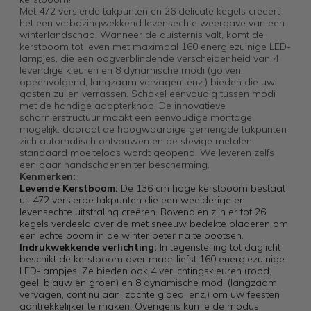
Met 472 versierde takpunten en 26 delicate kegels creëert
het een verbazingwekkend levensechte weergave van een
winterlandschap. Wanneer de duisternis valt, komt de
kerstboom tot leven met maximaal 160 energiezuinige LED-
lampjes, die een oogverblindende verscheidenheid van 4
levendige kleuren en 8 dynamische modi (golven,
opeenvolgend, langzaam vervagen, enz.) bieden die uw
gasten zullen verrassen. Schakel eenvoudig tussen modi
met de handige adapterknop. De innovatieve
scharnierstructuur maakt een eenvoudige montage
mogelijk, doordat de hoogwaardige gemengde takpunten
zich automatisch ontvouwen en de stevige metalen
standaard moeiteloos wordt geopend. We leveren zelfs
een paar handschoenen ter bescherming.
Kenmerken:
Levende Kerstboom:
De 136 cm hoge kerstboom bestaat
uit 472 versierde takpunten die een weelderige en
levensechte uitstraling creëren. Bovendien zijn er tot 26
kegels verdeeld over de met sneeuw bedekte bladeren om
een ​​echte boom in de winter beter na te bootsen.
Indrukwekkende verlichting:
In tegenstelling tot daglicht
beschikt de kerstboom over maar liefst 160 energiezuinige
LED-lampjes. Ze bieden ook 4 verlichtingskleuren (rood,
geel, blauw en groen) en 8 dynamische modi (langzaam
vervagen, continu aan, zachte gloed, enz.) om uw feesten
aantrekkelijker te maken. Overigens kun je de modus