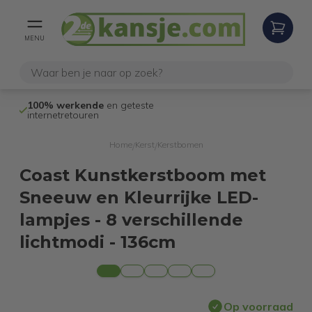
MENU
100% werkende
en geteste
Niet goed,
gel
internetretouren
Home
Kerst
Kerstbomen
/
/
Coast Kunstkerstboom met
Sneeuw en Kleurrijke LED-
lampjes - 8 verschillende
lichtmodi - 136cm
Op voorraad