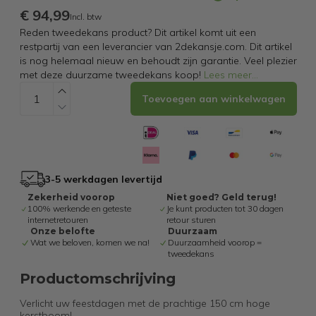
€ 94,99
Incl. btw
Reden tweedekans product? Dit artikel komt uit een
restpartij van een leverancier van 2dekansje.com. Dit artikel
is nog helemaal nieuw en behoudt zijn garantie. Veel plezier
met deze duurzame tweedekans koop!
Lees meer
...
Toevoegen aan winkelwagen
3-5 werkdagen levertijd
Zekerheid voorop
Niet goed? Geld terug!
100% werkende en geteste
Je kunt producten tot 30 dagen
internetretouren
retour sturen
Onze belofte
Duurzaam
Wat we beloven, komen we na!
Duurzaamheid voorop =
tweedekans
Productomschrijving
Verlicht uw feestdagen met de prachtige 150 cm hoge
kerstboom!