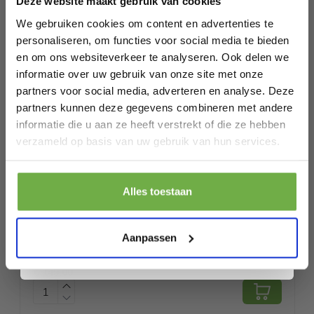
Deze website maakt gebruik van cookies
1 x kerstboom
Bij 2dekansje.com profiteer je van
1 x paar handschoenen
kortingen tot wel 70%.
We gebruiken cookies om content en advertenties te
1 x gebruikershandleiding
personaliseren, om functies voor social media te bieden
en om ons websiteverkeer te analyseren. Ook delen we
Specificaties
informatie over uw gebruik van onze site met onze
partners voor social media, adverteren en analyse. Deze
Artikelnummer
CM24324DE
partners kunnen deze gegevens combineren met andere
EAN
6095801462465
informatie die u aan ze heeft verstrekt of die ze hebben
Laat ons weten wanneer je jarig bent
verzameld op basis van uw gebruik van hun services.
SKU
146707926
Pak € 5,- korting
Gerelateerde producten
Alles toestaan
Door je aan te melden ga je akkoord met het ontvangen van promoties en
andere commerciële berichten van 2dekansje. Je gaat ook akkoord met
ons
Privacybeleid
. Je kunt je op elk moment weer afmelden.
Aanpassen
Coast Kunstkerstboom met Sneeuw en
RESTVOORRAAD
Kleurrijke LED-lampjes - 8 verschillende
P
€
€ 149,00
lichtmodi - 180cm