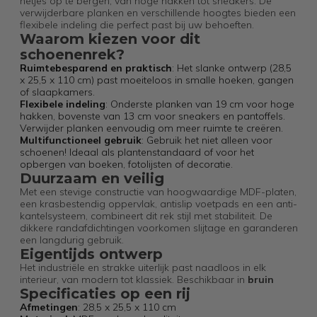
netjes op te bergen, van hoge hakken tot sneakers. De
verwijderbare planken en verschillende hoogtes bieden een
flexibele indeling die perfect past bij uw behoeften.
Waarom kiezen voor dit
schoenenrek?
Ruimtebesparend en praktisch
: Het slanke ontwerp (28,5
x 25,5 x 110 cm) past moeiteloos in smalle hoeken, gangen
of slaapkamers.
Flexibele indeling
: Onderste planken van 19 cm voor hoge
hakken, bovenste van 13 cm voor sneakers en pantoffels.
Verwijder planken eenvoudig om meer ruimte te creëren.
Multifunctioneel gebruik
: Gebruik het niet alleen voor
schoenen! Ideaal als plantenstandaard of voor het
opbergen van boeken, fotolijsten of decoratie.
Duurzaam en veilig
Met een stevige constructie van hoogwaardige MDF-platen,
een krasbestendig oppervlak, antislip voetpads en een anti-
kantelsysteem, combineert dit rek stijl met stabiliteit. De
dikkere randafdichtingen voorkomen slijtage en garanderen
een langdurig gebruik.
Eigentijds ontwerp
Het industriële en strakke uiterlijk past naadloos in elk
interieur, van modern tot klassiek. Beschikbaar in
bruin
Specificaties op een rij
Afmetingen
: 28,5 x 25,5 x 110 cm