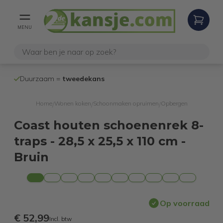
MENU
100% werken
Duurzaam =
tweedekans
internetretoure
Home
Wonen koken
Schoonmaken opruimen
Opbergen
/
/
/
Coast houten schoenenrek 8-
traps - 28,5 x 25,5 x 110 cm -
Bruin
Op voorraad
€ 52,99
Incl. btw