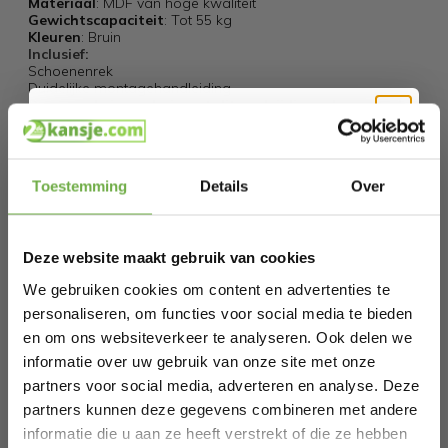
Materiaal
: MDF van hoge kwaliteit
Gewichtscapaciteit
: Tot 55 kg
Kleuren
: Bruin
Inclusief:
Schoenenrek
Duidelijke montagehandleiding
Breng orde in uw huis met dit veelzijdige schoenenrek
en geniet van een overzichtelijk en stijlvol interieur.
Hi Koopjesjager 👋
Specificaties
Toestemming
Details
Over
Schrijf je in en ontvang
direct € 5,-
Artikelnummer
JZ10140CF
welkomskorting
.
EAN
0783501391326
Deze website maakt gebruik van cookies
Bij 2dekansje.com profiteer je van
kortingen tot wel 70%.
SKU
152205288
We gebruiken cookies om content en advertenties te
personaliseren, om functies voor social media te bieden
en om ons websiteverkeer te analyseren. Ook delen we
Gerelateerde producten
informatie over uw gebruik van onze site met onze
partners voor social media, adverteren en analyse. Deze
partners kunnen deze gegevens combineren met andere
Coast Schoenenrek 7-delig Industrieel
RESTVOORRAAD
informatie die u aan ze heeft verstrekt of die ze hebben
Laat ons weten wanneer je jarig bent