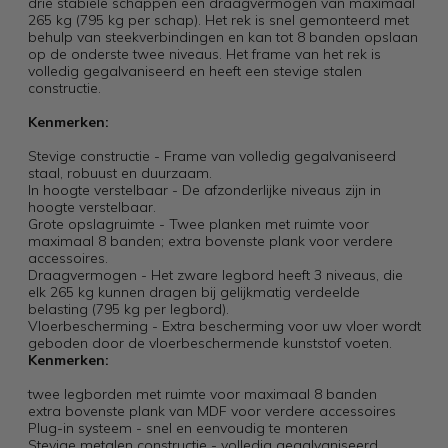
drie stabiele schappen een draagvermogen van maximaal
265 kg (795 kg per schap). Het rek is snel gemonteerd met
behulp van steekverbindingen en kan tot 8 banden opslaan
op de onderste twee niveaus. Het frame van het rek is
volledig gegalvaniseerd en heeft een stevige stalen
constructie.
Kenmerken:
Stevige constructie - Frame van volledig gegalvaniseerd
staal, robuust en duurzaam.
In hoogte verstelbaar - De afzonderlijke niveaus zijn in
hoogte verstelbaar.
Grote opslagruimte - Twee planken met ruimte voor
maximaal 8 banden; extra bovenste plank voor verdere
accessoires.
Draagvermogen - Het zware legbord heeft 3 niveaus, die
elk 265 kg kunnen dragen bij gelijkmatig verdeelde
belasting (795 kg per legbord).
Vloerbescherming - Extra bescherming voor uw vloer wordt
geboden door de vloerbeschermende kunststof voeten.
Kenmerken:
twee legborden met ruimte voor maximaal 8 banden
extra bovenste plank van MDF voor verdere accessoires
Plug-in systeem - snel en eenvoudig te monteren
Stevige metalen constructie - volledig gegalvaniseerd