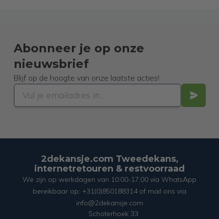
Abonneer je op onze
nieuwsbrief
Blijf op de hoogte van onze laatste acties!
2dekansje.com Tweedekans,
internetretouren & restvoorraad
We zijn op werkdagen van 10:00-17:00 via WhatsApp
bereikbaar op: +31(0)850188314 of mail ons via
info@2dekansje.com
Schoterhoek 33