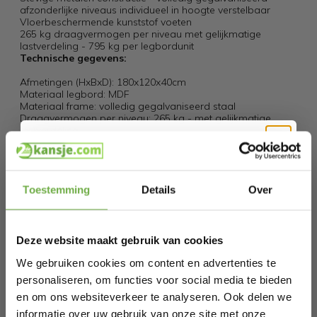
afzonderlijke niveaus individueel in hoogte verstelbaar
Vloerbeschermende kunststof voeten
265 kg draagvermogen per niveau met gelijkmatige
lastverdeling - 795 kg per legbordunit
Technische gegevens:
Afmetingen (HxBxD): 180x120x40cm
Materiaal legbord: MDF
Materiaal frame: volledig gegalvaniseerd staal
Draagvermogen per niveau: 265 kg - met gelijkmatige
lastverdeling
Draagvermogen per etage: 795 kg - met gelijkmatige
lastverdeling
Leveringsomvang:
Hi Koopjesjager 👋
Toestemming
Details
Over
1x bandenrek
1x gebruiksaanwijzing
Schrijf je in en ontvang
direct € 5,-
welkomskorting
.
Specificaties
Deze website maakt gebruik van cookies
Bij 2dekansje.com profiteer je van
kortingen tot wel 70%.
We gebruiken cookies om content en advertenties te
Artikelnummer
TL33083
personaliseren, om functies voor social media te bieden
EAN
6095814525584
en om ons websiteverkeer te analyseren. Ook delen we
informatie over uw gebruik van onze site met onze