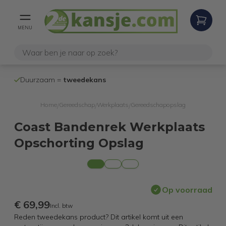
MENU
100% werkende
en geteste
edekans
internetretouren
Home
Gereedschap
Werkplaats
Gereedschapopslag
/
/
/
Coast Bandenrek Werkplaats
Opschorting Opslag
Op voorraad
€ 69,99
Incl. btw
Reden tweedekans product? Dit artikel komt uit een