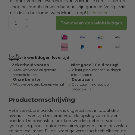
restpartij van een leverancier van 2dekansje.com. Dit artikel
is nog helemaal nieuw en behoudt zijn garantie. Veel plezier
met deze duurzame tweedekans koop!
Lees meer
...
Toevoegen aan winkelwagen
3-5 werkdagen levertijd
Zekerheid voorop
Niet goed? Geld terug!
100% werkende en geteste
Je kunt producten tot 30 dagen
internetretouren
retour sturen
Onze belofte
Duurzaam
Wat we beloven, komen we na!
Duurzaamheid voorop =
tweedekans
Productomschrijving
Het insteekbare bandenrek is uitgerust met in totaal drie
niveaus. Twee zijn bestemd voor de opslag van elk vier
banden. De bovenste plank kan worden gebruikt voor elk
type opslag, zoals autoaccessoires, gereedschap, dekzeilen
en nog veel meer. Bij gelijkmatige verdeling heeft elk van de