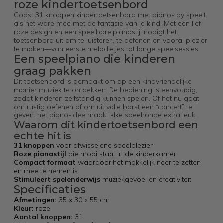
roze kindertoetsenbord
Coast 31 knoppen kindertoetsenbord met piano-toy speelt
als het ware mee met de fantasie van je kind. Met een lief
roze design en een speelbare pianostijl nodigt het
toetsenbord uit om te luisteren, te oefenen en vooral plezier
te maken—van eerste melodietjes tot lange speelsessies.
Een speelpiano die kinderen
graag pakken
Dit toetsenbord is gemaakt om op een kindvriendelijke
manier muziek te ontdekken. De bediening is eenvoudig,
zodat kinderen zelfstandig kunnen spelen. Of het nu gaat
om rustig oefenen of om uit volle borst een “concert” te
geven: het piano-idee maakt elke speelronde extra leuk.
Waarom dit kindertoetsenbord een
echte hit is
31 knoppen
voor afwisselend speelplezier
Roze pianastijl
die mooi staat in de kinderkamer
Compact formaat
waardoor het makkelijk neer te zetten
en mee te nemen is
Stimuleert spelenderwijs
muziekgevoel en creativiteit
Specificaties
Afmetingen:
35 x 30 x 55 cm
Kleur:
roze
Aantal knoppen:
31