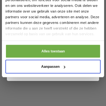
Artikelnummer
TM10060PI
en om ons websiteverkeer te analyseren. Ook delen we
informatie over uw gebruik van onze site met onze
EAN
0783501341871
partners voor social media, adverteren en analyse. Deze
SKU
152204932
partners kunnen deze gegevens combineren met andere
informatie die u aan ze heeft verstrekt of die ze hebben
Laat ons weten wanneer je jarig bent
verzameld op basis van uw gebruik van hun services.
Gerelateerde producten
Pak € 5,- korting
Alles toestaan
Coast Speelgoedpiano met Krukje &
RESTVOORRAAD
Microfoon - Roze - 45 x 23 x 45 cm
Door je aan te melden ga je akkoord met het ontvangen van promoties en
andere commerciële berichten van 2dekansje. Je gaat ook akkoord met
€ 37,99
€
ons
Privacybeleid
. Je kunt je op elk moment weer afmelden.
Aanpassen