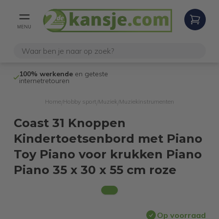
MENU
100% werkende
en geteste
Niet goed,
gel
internetretouren
Home
Hobby sport
Muziek
Muziekinstrumenten
/
/
/
Coast 31 Knoppen
Kindertoetsenbord met Piano
Toy Piano voor krukken Piano
Piano 35 x 30 x 55 cm roze
Op voorraad