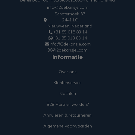
bereikbaar op: +31(0)850188314 of mail ons via
info@2dekansje.com
Schoterhoek 33
2441 LC
Nieuwveen, Nederland
+31 85 018 83 14
+31 85 018 83 14
info@2dekansje.com
@2dekansje_com
Informatie
Over ons
Klantenservice
Klachten
B2B Partner worden?
Annuleren & retourneren
Algemene voorwaarden