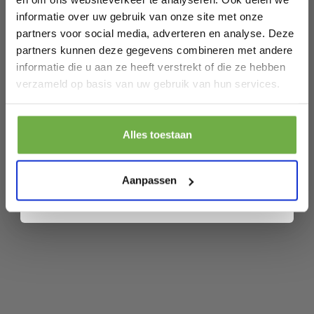
EAN
8719001874139
informatie over uw gebruik van onze site met onze
SKU
9721055565536
partners voor social media, adverteren en analyse. Deze
partners kunnen deze gegevens combineren met andere
informatie die u aan ze heeft verstrekt of die ze hebben
Laat ons weten wanneer je jarig bent
Gerelateerde producten
verzameld op basis van uw gebruik van hun services.
Alyze Blauw Licht Bril - Computer
Pak € 5,- korting
Alles toestaan
beeldscherm - Zonder sterkte met filter
B
€ 19,45
€
- Blue light glasses
Prijs op bol.com
Door je aan te melden ga je akkoord met het ontvangen van promoties en
andere commerciële berichten van 2dekansje. Je gaat ook akkoord met
€ 6,99
-
64
%
ons
Privacybeleid
. Je kunt je op elk moment weer afmelden.
Aanpassen