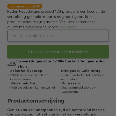
Je bespaart 28%
Reden tweedekans product? Dit product is een keer uit de
verpakking gehaald, maar is nog nooit gebruikt. Het
product behoudt zijn garantie. Veel plezier met deze
duurzame tweedekans koop!
Lees meer
...
Stuur mij een email zodra leverbaar
Op werkdagen vóór 17:00u besteld. Volgende dag
in huis!
Zekerheid voorop
Niet goed? Geld terug!
100% werkende en geteste
Je kunt producten tot 30 dagen
internetretouren
retour sturen
Onze belofte
Duurzaam
Wat we beloven, komen we na!
Duurzaamheid voorop =
tweedekans
Productomschrijving
Geniet van een ontspannen tijd op het strand met de
Ceruzo strandmat set van 2 met een verstelbare