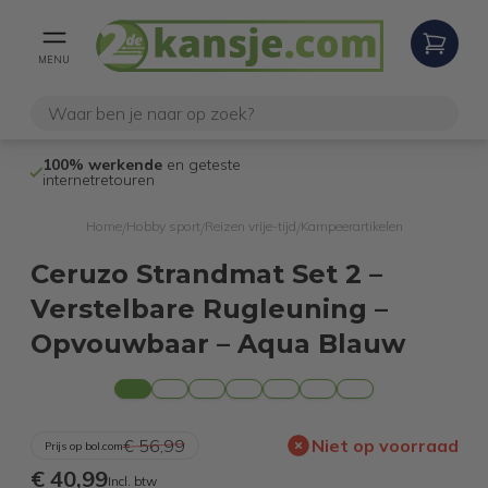
MENU
100% werkende
en geteste
Niet goed,
gel
internetretouren
Home
Hobby sport
Reizen vrije-tijd
Kampeerartikelen
/
/
/
Ceruzo Strandmat Set 2 –
Verstelbare Rugleuning –
Opvouwbaar – Aqua Blauw
€ 56,99
Niet op voorraad
Prijs op bol.com
€ 40,99
Incl. btw