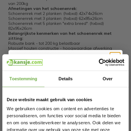
van 200kg
Afmetingen van het schoenenrek:
Schoenenrek met 2 planken: (hxbxd) 42x74x26cm
Schoenenrek met 3 planken: (hxbxd) 62x85x26cm
Schoenenrek met 5 planken "extra breed": (hxbxd)
82x95x26cm
Belangrijkste kenmerken van het schoenenrek met
zitting:
Robuste bank - tot 200 kg belastbaar
Massief houten constructie - hoogwaardige afwerking
Dwarssteunen voor extra stabiliteit
Planken zijn tot 40 kg belastbaar.
Eenvoudige en snelle montage
Veelzijdig inzetbaar
Hi Koopjesjager 👋
(hxbxd) 45x87x25cm
undefined
Toestemming
Details
Over
Schrijf je in en ontvang
direct € 5,-
Specificaties
welkomskorting
.
Deze website maakt gebruik van cookies
Bij 2dekansje.com profiteer je van
Artikelnummer
105380
kortingen tot wel 70%.
We gebruiken cookies om content en advertenties te
EAN
4250525348255
personaliseren, om functies voor social media te bieden
en om ons websiteverkeer te analyseren. Ook delen we
SKU
114072190
informatie over uw gebruik van onze site met onze