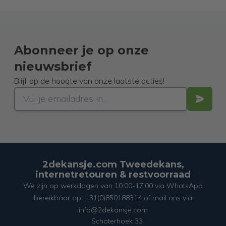
Abonneer je op onze
nieuwsbrief
Blijf op de hoogte van onze laatste acties!
2dekansje.com Tweedekans,
internetretouren & restvoorraad
We zijn op werkdagen van 10:00-17:00 via WhatsApp
bereikbaar op: +31(0)850188314 of mail ons via
info@2dekansje.com
Schoterhoek 33