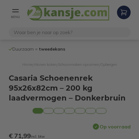
MENU
100% werken
Duurzaam =
tweedekans
internetretoure
Home
Wonen koken
Schoonmaken opruimen
Opbergen
/
/
/
Casaria Schoenenrek
95x26x82cm – 200 kg
laadvermogen – Donkerbruin
Op voorraad
€ 71,99
Incl. btw