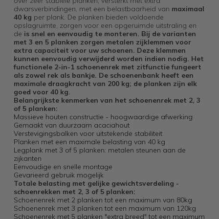
over zeer stabiele planken, versterkt met extra
dwarsverbindingen, met een belastbaarheid van
maximaal
40 kg
per plank. De planken bieden voldoende
opslagruimte, zorgen voor een opgeruimde uitstraling en
de
is snel en eenvoudig te monteren. Bij de varianten
met 3 en 5 planken zorgen metalen zijklemmen voor
extra capaciteit voor uw schoenen. Deze klemmen
kunnen eenvoudig verwijderd worden indien nodig. Het
functionele 2-in-1 schoenenrek met zitfunctie fungeert
als zowel rek als bankje. De schoenenbank heeft een
maximale draagkracht van
200 kg
;
de planken zijn elk
goed voor 40 kg.
Belangrijkste kenmerken van het schoenenrek met 2, 3
of 5 planken:
Massieve houten constructie - hoogwaardige afwerking
Gemaakt van duurzaam acaciahout
Verstevigingsbalken voor uitstekende stabiliteit
Planken met een maximale belasting van 40 kg
Legplank met 3 of 5 planken: metalen steunen aan de
zijkanten
Eenvoudige en snelle montage
Gevarieerd gebruik mogelijk
Totale belasting met gelijke gewichtsverdeling -
schoenrekken met 2, 3 of 5 planken:
Schoenenrek met 2 planken tot een maximum van 80kg
Schoenenrek met 3 planken tot een maximum van 120kg
Schoenenrek met 5 planken "extra breed" tot een maximum