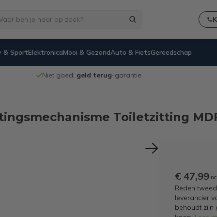
K
 & Sport
Elektronica
Mooi & Gezond
Auto & Fiets
Gereedschap
Niet goed,
geld terug
-garantie
uitingsmechanisme Toiletzitting MD
€ 47,99
Inc
Reden tweedek
leverancier v
behoudt zijn