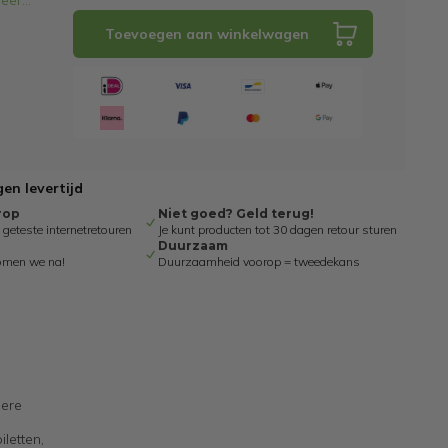
eer
...
Toevoegen aan winkelwagen
en levertijd
rop
Niet goed? Geld terug!
eteste internetretouren
Je kunt producten tot 30 dagen retour sturen
Duurzaam
omen we na!
Duurzaamheid voorop = tweedekans
gere
letten,