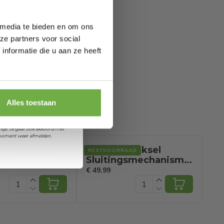
 media te bieden en om ons
ze partners voor social
nformatie die u aan ze heeft
 je jarig bent
orting
Alles toestaan
et ontvangen van promoties en
sje. Je gaat ook akkoord met
k moment weer afmelden.
Wc-bril met
Wc bril - Deksel
WC
AAD
RESTVOORRAAD
RE
Sluitingsmechanisme
Cl
gsmechanisme
Toiletzitting - MDF
MD
€ 49,99
€ 4
tting MDF
Hout