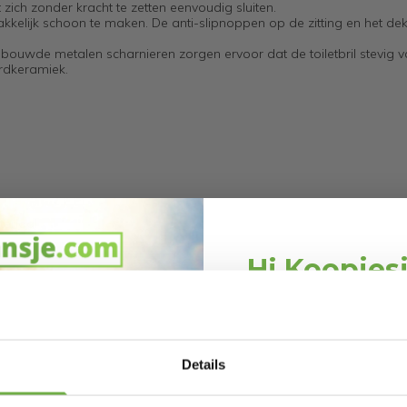
 zich zonder kracht te zetten eenvoudig sluiten.
kelijk schoon te maken. De anti-slipnoppen op de zitting en het dek
ebouwde metalen scharnieren zorgen ervoor dat de toiletbril stevig va
ardkeramiek.
teriaal
metaal
Hi Koopjes
Schrijf je in en ontv
welkomskor
Bij 2dekansje.com pr
Details
kortingen tot 