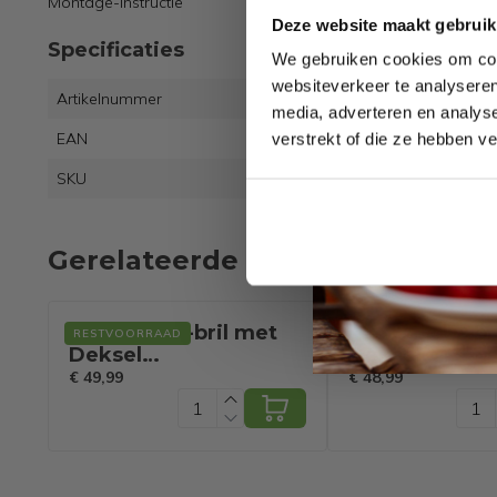
Montage-instructie
Deze website maakt gebruik
Specificaties
We gebruiken cookies om cont
websiteverkeer te analyseren
Artikelnummer
1085
media, adverteren en analys
EAN
4251
verstrekt of die ze hebben v
SKU
1137
Gerelateerde producten
Casaria Wc-bril met
Casaria Wc-br
RESTVOORRAAD
RESTVOORRAAD
Deksel
Deksel
Sluitingsmechanisme
Sluitingsmec
€ 49,99
€ 48,99
Toiletzitting MDF
Toiletzitting
Bamboe