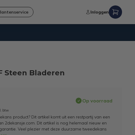
lantenservice
Inloggen
Verzending naar NL en BE
F Steen Bladeren
Op voorraad
l. btw
ans product? Dit artikel komt uit een restpartij van een
an 2dekansje.com. Dit artikel is nog helemaal nieuw en
 garantie. Veel plezier met deze duurzame tweedekans