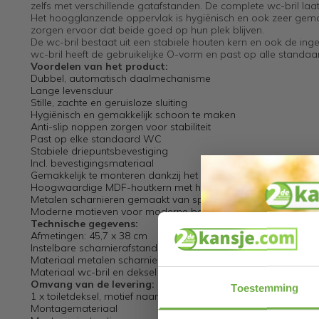
zelfs met verschillende gatafstanden. De complete wc-bril laat
Het hoogglanzende oppervlak is hygiënisch en ook zeer gemak
zorgen ervoor dat beide goed op hun plek blijven.
De wc-bril bestaat uit een stabiele houten kern en ook de ing
wc-bril heeft de gebruikelijke O-vorm en past op alle standa
Voordelen van het product:
Dubbel, automatisch daalmechanisme
Lange levensduur
Stille, zachte en geruisloze sluiting
Hygiënisch en gemakkelijk schoon te maken
Anti-slip noppen zorgen voor stabiliteit
Past op elke standaard WC
Stabiele driepuntsbevestiging
Incl. bevestigingsmateriaal
Gemakkelijk te monteren dankzij het robuuste bevestigingsma
Hoogwaardige MDF-houtkern met hoogglans afwerking
Metalen scharnieren gemaakt van speciaal RVS en gepolijst 
Moderne motieven voor moderne badkamers
Technische gegevens:
Afmetingen: 45,7 x 38 cm
Instelbare scharnierafstand: 10,5 - 21 cm
Materiaal metalen scharnieren: roestvrij en gepolijst metaal
Materiaal wc-bril en deksel hoogwaardige MDF
Omvang van de levering:
Toestemming
1 x toiletdeksel, motief naar keuze
Montagemateriaal