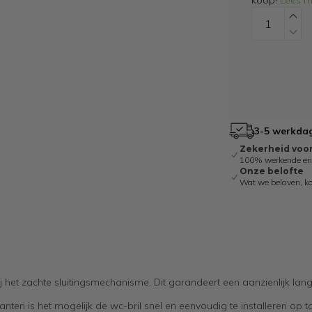
koop!
Lees m
3-5 werkdag
Zekerheid voo
100% werkende en g
Onze belofte
Wat we beloven, k
zij het zachte sluitingsmechanisme. Dit garandeert een aanzienlijk lan
ten is het mogelijk de wc-bril snel en eenvoudig te installeren op toi