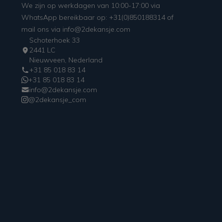
We zijn op werkdagen van 10:00-17:00 via
WhatsApp bereikbaar op: +31(0)850188314 of
mail ons via info@2dekansje.com
Schoterhoek 33
2441 LC
Nieuwveen, Nederland
+31 85 018 83 14
+31 85 018 83 14
info@2dekansje.com
@2dekansje_com