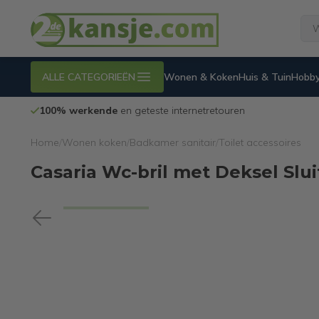
ALLE CATEGORIEËN
Wonen & Koken
Huis & Tuin
Hobby
100% werkende
en geteste internetretouren
Home
/
Wonen koken
/
Badkamer sanitair
/
Toilet accessoires
Casaria Wc-bril met Deksel Sl