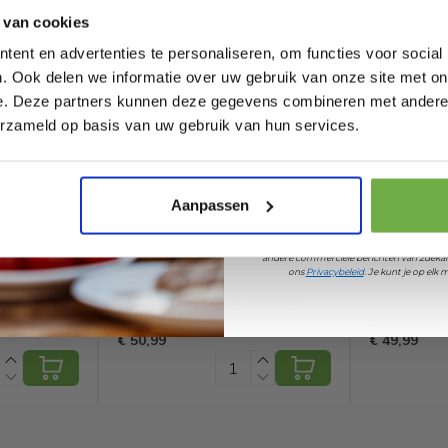
 van cookies
ent en advertenties te personaliseren, om functies voor social
. Ook delen we informatie over uw gebruik van onze site met on
87
e. Deze partners kunnen deze gegevens combineren met andere i
Laat ons weten wanneer
779106721
erzameld op basis van uw gebruik van hun services.
64840
Pak € 5,- k
Aanpassen
Door je aan te melden ga je akkoord met h
andere commerciële berichten van 2dekan
ons
Privacybeleid
. Je kunt je op el
il met
Casaria Wc-bril met
Casaria 
RESTVOORRAAD
RESTVOORR
Deksel
Deksel
hanisme
Sluitingsmechanisme
Sluitin
€ 50,99
€ 49,99
 MDF Wit
Toiletzitting MDF
Toiletzi
Strand
Zwart