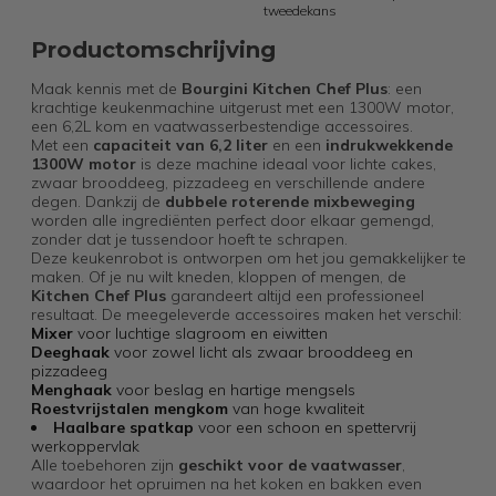
tweedekans
Productomschrijving
Maak kennis met de
Bourgini Kitchen Chef Plus
: een
krachtige keukenmachine uitgerust met een 1300W motor,
een 6,2L kom en vaatwasserbestendige accessoires.
Met een
capaciteit van 6,2 liter
en een
indrukwekkende
1300W motor
is deze machine ideaal voor lichte cakes,
zwaar brooddeeg, pizzadeeg en verschillende andere
degen. Dankzij de
dubbele roterende mixbeweging
worden alle ingrediënten perfect door elkaar gemengd,
zonder dat je tussendoor hoeft te schrapen.
Deze keukenrobot is ontworpen om het jou gemakkelijker te
maken. Of je nu wilt kneden, kloppen of mengen, de
Kitchen Chef Plus
garandeert altijd een professioneel
resultaat. De meegeleverde accessoires maken het verschil:
Mixer
voor luchtige slagroom en eiwitten
Deeghaak
voor zowel licht als zwaar brooddeeg en
pizzadeeg
Menghaak
voor beslag en hartige mengsels
Roestvrijstalen mengkom
van hoge kwaliteit
Haalbare spatkap
voor een schoon en spettervrij
werkoppervlak
Alle toebehoren zijn
geschikt voor de vaatwasser
,
waardoor het opruimen na het koken en bakken even