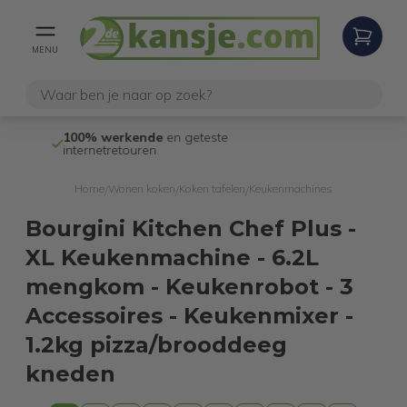
MENU
100% werkende
en geteste
Niet goed,
gel
internetretouren
Home
Wonen koken
Koken tafelen
Keukenmachines
/
/
/
Bourgini Kitchen Chef Plus -
XL Keukenmachine - 6.2L
mengkom - Keukenrobot - 3
Accessoires - Keukenmixer -
1.2kg pizza/brooddeeg
kneden