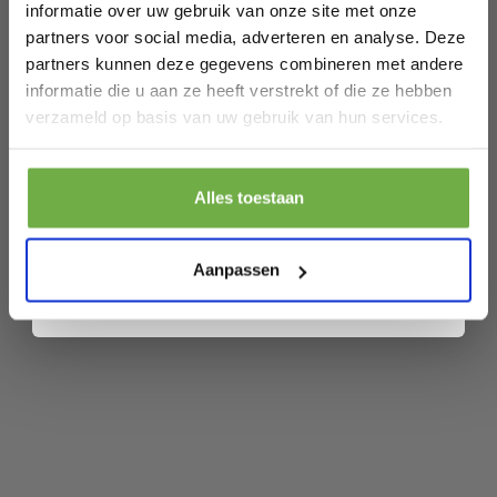
informatie over uw gebruik van onze site met onze
SKU
9721055565287
partners voor social media, adverteren en analyse. Deze
partners kunnen deze gegevens combineren met andere
Gerelateerde producten
informatie die u aan ze heeft verstrekt of die ze hebben
Laat ons weten wanneer je jarig bent
verzameld op basis van uw gebruik van hun services.
FITAGE LCD Weegschaal
Pak € 5,- korting
Personenweegschaal Digitaal - Slimme
Alles toestaan
€ 36,95
Weegschaal met 17x Lichaamsanalyse -
Prijs op bol.com
P
Door je aan te melden ga je akkoord met het ontvangen van promoties en
€ 22,59
€
-
39
%
Weegschalen - FITAGE App
andere commerciële berichten van 2dekansje. Je gaat ook akkoord met
ons
Privacybeleid
. Je kunt je op elk moment weer afmelden.
Aanpassen