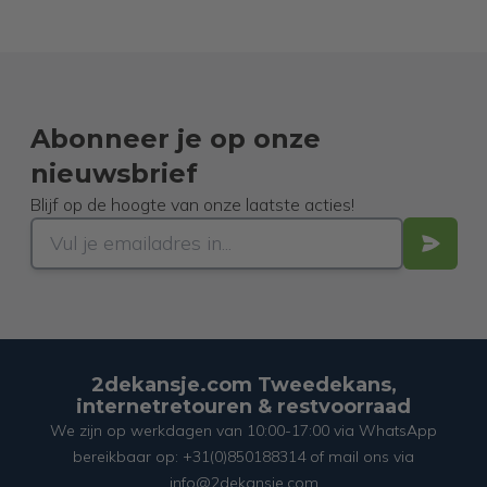
Abonneer je op onze
nieuwsbrief
Blijf op de hoogte van onze laatste acties!
2dekansje.com Tweedekans,
internetretouren & restvoorraad
We zijn op werkdagen van 10:00-17:00 via WhatsApp
bereikbaar op: +31(0)850188314 of mail ons via
info@2dekansje.com