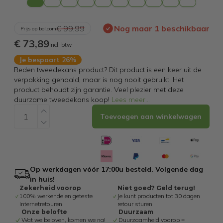
€ 99,99
Nog maar 1 beschikbaar
Prijs op bol.com
€ 73,89
Incl. btw
Je bespaart 26%
Reden tweedekans product? Dit product is een keer uit de
verpakking gehaald, maar is nog nooit gebruikt. Het
product behoudt zijn garantie. Veel plezier met deze
duurzame tweedekans koop!
Lees meer
...
Toevoegen aan winkelwagen
Op werkdagen vóór 17:00u besteld. Volgende dag
in huis!
Zekerheid voorop
Niet goed? Geld terug!
100% werkende en geteste
Je kunt producten tot 30 dagen
internetretouren
retour sturen
Onze belofte
Duurzaam
Wat we beloven, komen we na!
Duurzaamheid voorop =