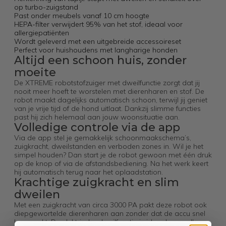
op turbo-zuigstand
Past onder meubels vanaf 10 cm hoogte
HEPA-filter verwijdert 95% van het stof, ideaal voor
allergiepatiënten
Wordt geleverd met een uitgebreide accessoireset
Perfect voor huishoudens met langharige honden
Altijd een schoon huis, zonder
moeite
De XTREME robotstofzuiger met dweilfunctie zorgt dat jij
nooit meer hoeft te worstelen met dierenharen en stof. De
robot maakt dagelijks automatisch schoon, terwijl jij geniet
van je vrije tijd of de hond uitlaat. Dankzij slimme functies
past hij zich helemaal aan jouw woonsituatie aan.
Volledige controle via de app
Via de app stel je gemakkelijk schoonmaakschema’s,
zuigkracht, dweilstanden en verboden zones in. Wil je het
simpel houden? Dan start je de robot gewoon met één druk
op de knop of via de afstandsbediening. Na het werk keert
hij automatisch terug naar het oplaadstation.
Krachtige zuigkracht en slim
dweilen
Met een zuigkracht van circa 3000 PA pakt deze robot ook
diepgewortelde dierenharen aan zonder dat de accu snel
leeg raakt. De elektrische dweilfunctie is ideaal voor alle