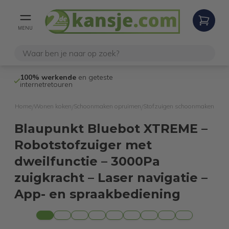
MENU
100% werkende
en geteste
Niet goed,
gel
internetretouren
Home
Wonen koken
Schoonmaken opruimen
Stofzuigen schoonmaken
/
/
/
Blaupunkt Bluebot XTREME –
Robotstofzuiger met
dweilfunctie – 3000Pa
zuigkracht – Laser navigatie –
App- en spraakbediening