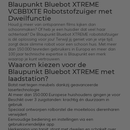
Blaupunkt Bluebot XTREME
VCBB1XTE Robotstofzuiger met
Dweilfunctie
Houd jij meer van ontspannen films kijken dan
schoonmaken? Of heb je een huisdier dat veel haar
achterlaat? De Blaupunkt Bluebot XTREME robotstofzuiger
is dé oplossing voor jou! Terwijl jij geniet van je vrije tijd,
zorgt deze slimme robot voor een schoon huis. Met meer
dan 150.000 tevreden gebruikers in Europa en meer dan
100 jaar technische expertise is Blaupunkt een merk
waarop je kunt vertrouwen.
Waarom kiezen voor de
Blaupunkt Bluebot XTREME met
laadstation?
Botst niet tegen meubels dankzij geavanceerde
lasertechnologie
Al meer dan 150.000 Europese huishoudens gingen je voor
Beschikt over 3 zuigstanden: krachtig én duurzaam in
gebruik
Speciaal ontworpen rolborstel die moeiteloos dierenharen
verwijdert
Eenvoudige bediening en instellingen via een
gebruiksvriendelijke app
Herkenning van tapijt: stopt met dweilen en schakelt over