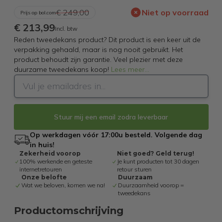
€ 249,00
Niet op voorraad
Prijs op bol.com
€ 213,99
Incl. btw
Reden tweedekans product? Dit product is een keer uit de
verpakking gehaald, maar is nog nooit gebruikt. Het
product behoudt zijn garantie. Veel plezier met deze
duurzame tweedekans koop!
Lees meer
...
Stuur mij een email zodra leverbaar
Op werkdagen vóór 17:00u besteld. Volgende dag
in huis!
Zekerheid voorop
Niet goed? Geld terug!
100% werkende en geteste
Je kunt producten tot 30 dagen
internetretouren
retour sturen
Onze belofte
Duurzaam
Wat we beloven, komen we na!
Duurzaamheid voorop =
tweedekans
Productomschrijving