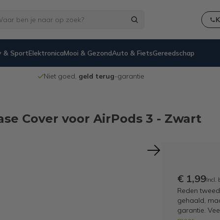
K
 & Sport
Elektronica
Mooi & Gezond
Auto & Fiets
Gereedschap
Niet goed,
geld terug
-garantie
e Cover voor AirPods 3 - Zwart
€ 1,99
Incl.
Reden tweede
gehaald, maar
garantie. Ve