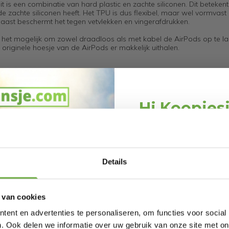
s een combinatie van hard plastic en zachte siliconen. Dit betekent
 zachte siliconen heeft. Het TPU is dus flexibel, maar wel vormvast
rnaast beschermt het tegen vetvlekken en vingerafdrukken.
t het mogelijk om zowel draadloos als met kabel de AirPods op te la
t originele hoesje van de AirPods er makkelijk uithalen.
Hi Koopjes
Schrijf je in en ontv
welkomskor
Bij 2dekansje.com pr
Details
kortingen tot 
65
 van cookies
254992365
ent en advertenties te personaliseren, om functies voor social
51644
. Ook delen we informatie over uw gebruik van onze site met on