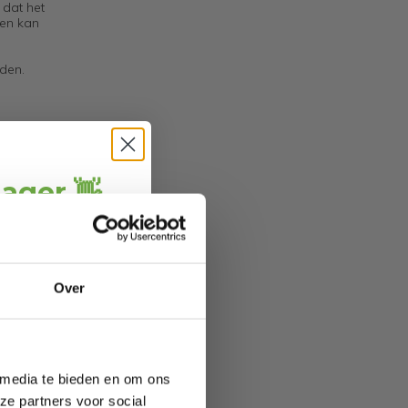
 dat het
 en kan
den.
jager 👋
ang
direct € 5,-
ting
.
ofiteer je van
Over
wel 70%.
 media te bieden en om ons
ze partners voor social