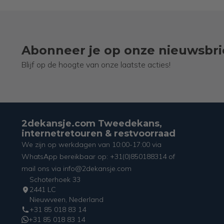
Abonneer je op onze nieuwsbri
Blijf op de hoogte van onze laatste acties!
2dekansje.com Tweedekans,
internetretouren & restvoorraad
We zijn op werkdagen van 10:00-17:00 via
WhatsApp bereikbaar op: +31(0)850188314 of
mail ons via info@2dekansje.com
Schoterhoek 33
2441 LC
Nieuwveen, Nederland
+31 85 018 83 14
+31 85 018 83 14