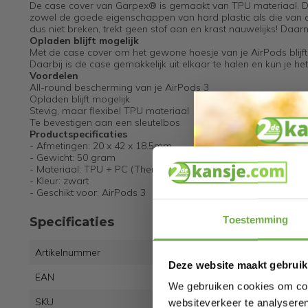
De case cover van Garpex® is gemaakt van TPU materiaal. Dit i
zowel de goede eigenschappen van hard plastic als die van de
dus niet breken, trekt geen stof aan en krast nauwelijks! Daa
Opladen blijft mogelijk
Met de case cover om het gewone hoesje van je AirPods blijf
Daarbij is de case gemakkelijk uit elkaar te halen en kun je he
Voordelen
All-round bescherming van je AirPods 3
Opladen blijft mogelijk
Stevig, maar flexibel TPU materiaal
Te bevestigen aan een sleutelbos
Productspecificaties
- Afmetingen: 20 x 42 x 18.5mm
- Gewicht: 50 gram
- Materiaal: TPU + PC (Thermoplastic Polyurethane)
- Kleur: zwart
- Geschikt voor: AirPods 3
Toestemming
Specificaties
Artikelnummer
9923
Deze website maakt gebruik
EAN
8720
We gebruiken cookies om cont
SKU
1480
websiteverkeer te analyseren