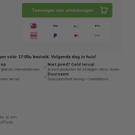
Toevoegen aan winkelwagen
n vóór 17:00u besteld. Volgende dag in huis!
rop
Niet goed? Geld terug!
eteste internetretouren
Je kunt producten tot 30 dagen retour sturen
Duurzaam
omen we na!
Duurzaamheid voorop = tweedekans
ie al om
irPods.