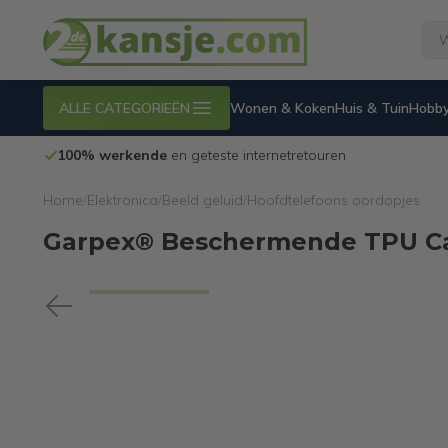
ALLE CATEGORIEËN
Wonen & Koken
Huis & Tuin
Hobby
100% werkende
en geteste internetretouren
Home
/
Elektronica
/
Beeld geluid
/
Hoofdtelefoons oordopjes
Garpex® Beschermende TPU Cas