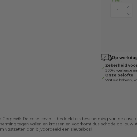
meer
...
Op werkdage
Zekerheid voo
100% werkende en g
Onze belofte
Wat we beloven, k
Garpex®. De case cover is bedoeld als bescherming van de case d
scherming tegen vallen en krassen en voorkomt dus schade op jouw A
 vastzetten aan bijvoorbeeld een sleutelbos!