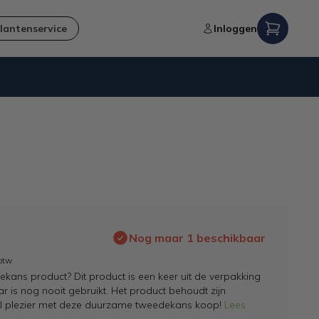
lantenservice
Inloggen
Verzending naar NL en BE
Nog maar 1 beschikbaar
 btw
kans product? Dit product is een keer uit de verpakking
 is nog nooit gebruikt. Het product behoudt zijn
el plezier met deze duurzame tweedekans koop!
Lees