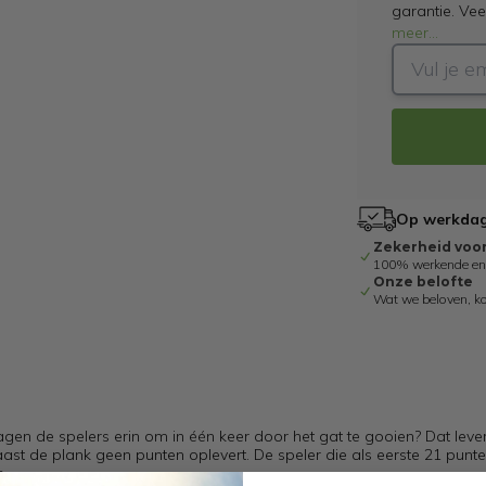
garantie. Ve
meer
...
Op werkdage
Zekerheid voo
100% werkende en g
Onze belofte
Wat we beloven, k
agen de spelers erin om in één keer door het gat te gooien? Dat leve
aast de plank geen punten oplevert. De speler die als eerste 21 punte
n.