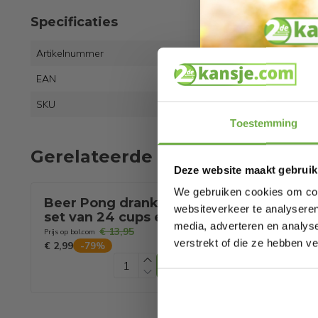
Specificaties
Artikelnummer
EAN
8721
SKU
6095
Toestemming
Gerelateerde producten
Deze website maakt gebruik
We gebruiken cookies om cont
Beer Pong drankspel
Coast Bouncy 
RESTVOORRAAD
websiteverkeer te analyseren
set van 24 cups en 24
opblaasbaar s
media, adverteren en analys
ballen
kasteel - dia 
€ 13,95
€ 469,00
Prijs op bol.com
verstrekt of die ze hebben v
x 205 cm
€ 2,99
-
79
%