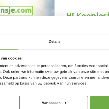
Hi Koopjes
Schrijf je in en ontv
037395779
welkomskor
816344565
Bij 2dekansje.com pr
Details
kortingen tot 
 van cookies
ent en advertenties te personaliseren, om functies voor social
Castle -
Coast Set Indoor-
Spielwe
RESTVOORRAAD
. Ook delen we informatie over uw gebruik van onze site met on
pel
Outdoor Werpspel
Voetbalt
e. Deze partners kunnen deze gegevens combineren met andere i
325 x 290
met 6 Ballen
kindere
€ 30,99
Prijs op bol.com
Laat ons weten wanneer
erzameld op basis van uw gebruik van hun services.
Werpballen En
- Incl. b
€ 32,99
Draagtas
Pak € 5,- k
Aanpassen