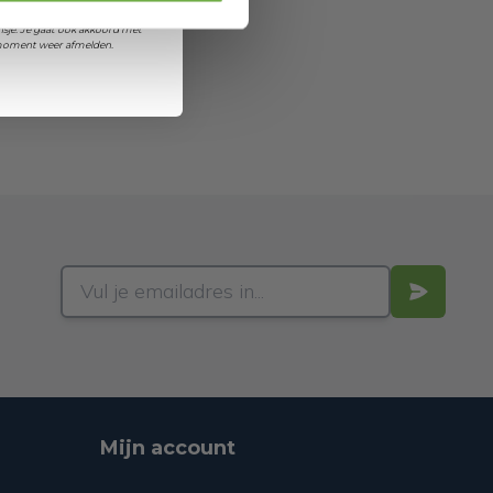
et ontvangen van promoties en
sje. Je gaat ook akkoord met
k moment weer afmelden.
Mijn account