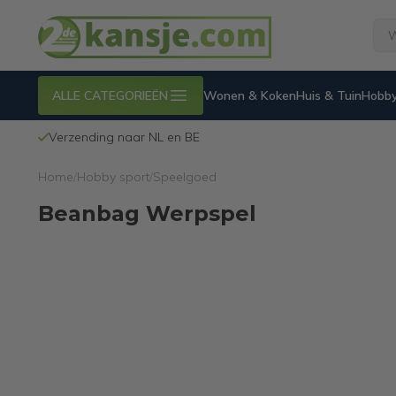
ALLE CATEGORIEËN
Wonen & Koken
Huis & Tuin
Hobby
Duurzaam =
tweedekans
Home
/
Hobby sport
/
Speelgoed
Beanbag Werpspel