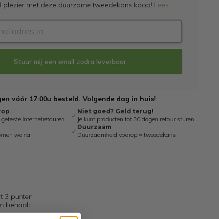
el plezier met deze duurzame tweedekans koop!
Lees
Stuur mij een email zodra leverbaar
n vóór 17:00u besteld. Volgende dag in huis!
rop
Niet goed? Geld terug!
eteste internetretouren
Je kunt producten tot 30 dagen retour sturen
Duurzaam
omen we na!
Duurzaamheid voorop = tweedekans
rt 3 punten
n behaalt,