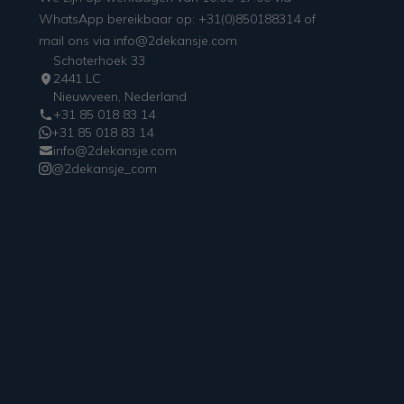
WhatsApp bereikbaar op: +31(0)850188314 of
mail ons via info@2dekansje.com
Schoterhoek 33
2441 LC
Nieuwveen, Nederland
+31 85 018 83 14
+31 85 018 83 14
info@2dekansje.com
@2dekansje_com