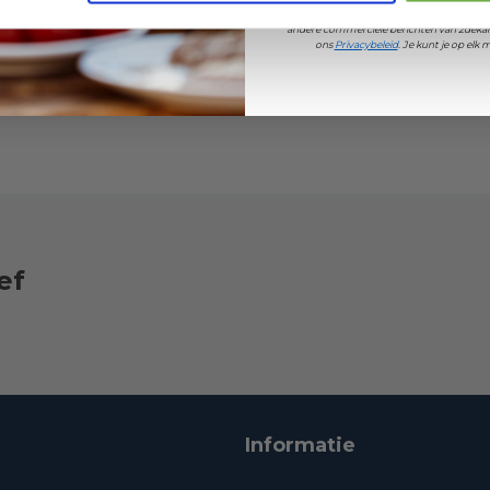
Door je aan te melden ga je akkoord met h
andere commerciële berichten van 2dekan
ons
Privacybeleid
. Je kunt je op el
ef
Informatie