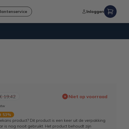
lantenservice
Inloggen
Niet goed,
geld terug
-garantie
€ 19,42
Niet op voorraad
 btw
rt 53%
kans product? Dit product is een keer uit de verpakking
 is nog nooit gebruikt. Het product behoudt zijn