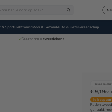
K
 & Sport
Elektronica
Mooi & Gezond
Auto & Fiets
Gereedschap
100% werkende
en geteste internetretouren
Prijs op bol.com
€ 9,19
Incl.
Je bespaa
Reden tweede
gehaald, maar