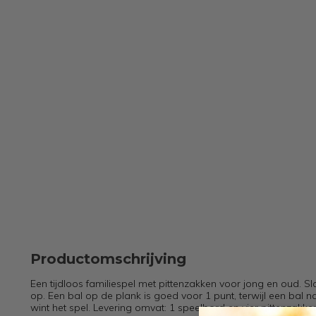
Productomschrijving
Een tijdloos familiespel met pittenzakken voor jong en oud. Sl
op. Een bal op de plank is goed voor 1 punt, terwijl een bal n
wint het spel. Levering omvat: 1 speelbord en vier pittenzakke