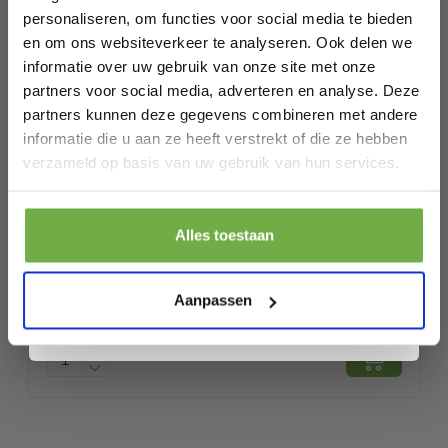
Specificaties
personaliseren, om functies voor social media te bieden
en om ons websiteverkeer te analyseren. Ook delen we
Artikelnummer
informatie over uw gebruik van onze site met onze
EAN
8713249363646
partners voor social media, adverteren en analyse. Deze
partners kunnen deze gegevens combineren met andere
SKU
9721055565414
informatie die u aan ze heeft verstrekt of die ze hebben
Laat ons weten wanneer je jarig bent
verzameld op basis van uw gebruik van hun services.
Gerelateerde producten
Pak € 5,- korting
Alles toestaan
Fietsketting Slot 6mm Gehard Staal –
Door je aan te melden ga je akkoord met het ontvangen van promoties en
andere commerciële berichten van 2dekansje. Je gaat ook akkoord met
90cm – Met Sleutelslot – Anti Diefstal
ons
Privacybeleid
. Je kunt je op elk moment weer afmelden.
Aanpassen
€ 17,90
Fiets Slot
Prijs op bol.com
P
€ 10,99
€
-
39
%