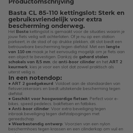
Productomschrijving
Basta CL 85-110 kettingslot: Sterk en
gebruiksvriendelijk voor extra
bescherming onderweg.
Het
Basta
kettingslot is gemaakt voor de situaties waarin je
jouw fiets veilig wilt achterlaten. Of je nu op een station
parkeert, in de stad of op drukke plekken, dit slot biedt een
betrouwbare bescherming tegen diefstal. Met een
lengte
van 110 cm
maak je het eenvoudig mogelijk om je fiets aan
een object te bevestigen. Dankzij de
gehard stalen
schakels van 8,5 mm
, de
anti-boor cilinder
en het
ART 2
keurmerk
, kies je voor een slot dat zowel praktisch als
uiterst veilig is.
In een notendop:
●
ART 2 goedgekeurd
: Voldoet aan de standaarden van
fietsverzekeraars en biedt uitstekende bescherming tegen
diefstal.
●
Geschikt voor hoogwaardige fietsen
: Perfect voor e-
bikes, speed pedelecs, bakfietsen en fatbikes.
●
Anti-boor cilinder
: Voor extra beveiliging tegen
inbraak.beveiliging tegen diefstalpogingen met
gereedschap
●
Weerbestendig ontwerp
: Voorzien van een nylon
beschermhoes tegen krassen en een cilinderkap om vuil en