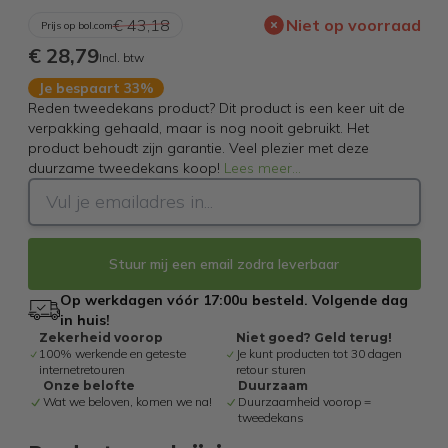
€ 43,18
Niet op voorraad
Prijs op bol.com
€ 28,79
Incl. btw
Je bespaart 33%
Reden tweedekans product? Dit product is een keer uit de
verpakking gehaald, maar is nog nooit gebruikt. Het
product behoudt zijn garantie. Veel plezier met deze
duurzame tweedekans koop!
Lees meer
...
Stuur mij een email zodra leverbaar
Op werkdagen vóór 17:00u besteld. Volgende dag
in huis!
Zekerheid voorop
Niet goed? Geld terug!
100% werkende en geteste
Je kunt producten tot 30 dagen
internetretouren
retour sturen
Onze belofte
Duurzaam
Wat we beloven, komen we na!
Duurzaamheid voorop =
tweedekans