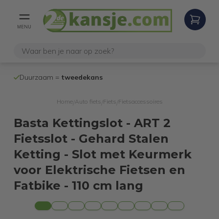
MENU
100% werken
Duurzaam =
tweedekans
internetretoure
Home
Auto fiets
Fiets
Fietsaccessoires
/
/
/
Basta Kettingslot - ART 2
Fietsslot - Gehard Stalen
Ketting - Slot met Keurmerk
voor Elektrische Fietsen en
Fatbike - 110 cm lang