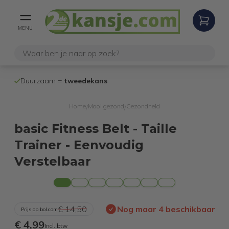
MENU
100% werken
Duurzaam =
tweedekans
internetretoure
Home
Mooi gezond
Gezondheid
/
/
basic Fitness Belt - Taille
Trainer - Eenvoudig
Verstelbaar
€ 14,50
Nog maar 4 beschikbaar
Prijs op bol.com
€ 4,99
Incl. btw