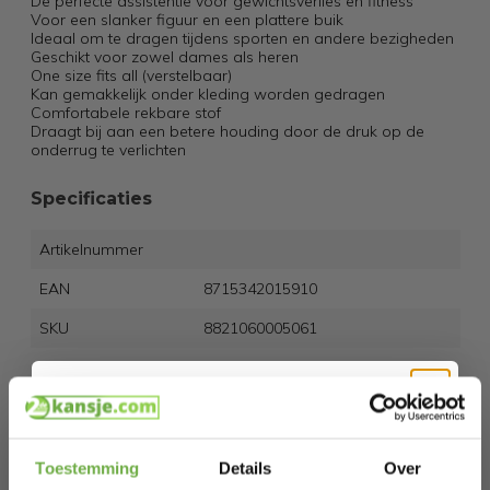
De perfecte assistentie voor gewichtsverlies en fitness
Voor een slanker figuur en een plattere buik
Ideaal om te dragen tijdens sporten en andere bezigheden
Geschikt voor zowel dames als heren
One size fits all (verstelbaar)
Kan gemakkelijk onder kleding worden gedragen
Comfortabele rekbare stof
Draagt bij aan een betere houding door de druk op de
onderrug te verlichten
Specificaties
Artikelnummer
EAN
8715342015910
SKU
8821060005061
Gerelateerde producten
Hi Koopjesjager 👋
Toestemming
Details
Over
Heldenwerk Stoelfiets - Pedaaltrainer -