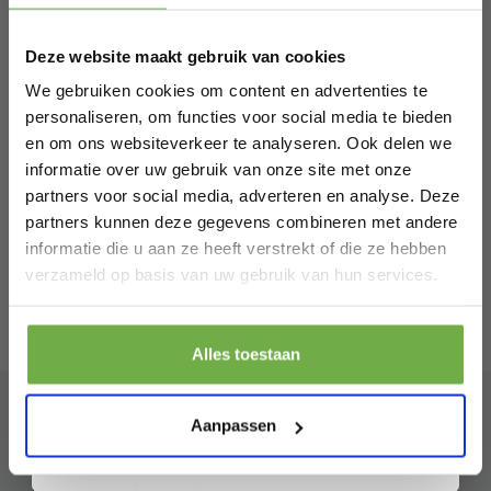
Schrijf je in en ontvang
direct € 5,-
Compact - 44x40x30cm - Zwart - Incl.
welkomskorting
.
€ 89,99
Antislip mat & Calorie teller
Prijs op bol.com
P
Deze website maakt gebruik van cookies
Bij 2dekansje.com profiteer je van
€ 29,99
€
-
67
%
T
kortingen tot wel 70%.
We gebruiken cookies om content en advertenties te
personaliseren, om functies voor social media te bieden
en om ons websiteverkeer te analyseren. Ook delen we
informatie over uw gebruik van onze site met onze
partners voor social media, adverteren en analyse. Deze
partners kunnen deze gegevens combineren met andere
informatie die u aan ze heeft verstrekt of die ze hebben
Laat ons weten wanneer je jarig bent
verzameld op basis van uw gebruik van hun services.
Pak € 5,- korting
Alles toestaan
Door je aan te melden ga je akkoord met het ontvangen van promoties en
andere commerciële berichten van 2dekansje. Je gaat ook akkoord met
ons
Privacybeleid
. Je kunt je op elk moment weer afmelden.
Aanpassen
Abonneer je op onze