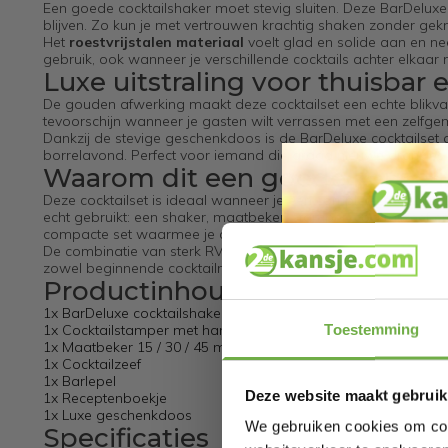
Een goede cocktailshaker moet stevig sluiten. Deze BarDeluxe
blijven. Zo kun je met vertrouwen krachtig shaken zonder gekno
Het
roestvrijstalen materiaal
voelt glad en solide aan en ne
gebruik, ook wanneer je verschillende cocktails achter elkaa
Luxe uitstraling voor thuisbar
De gouden afwerking maakt deze cocktailset een echte blikvan
tevoorschijn wanneer je gasten wilt verrassen met een zelfgemaa
Dankzij de stevige geschenkdoos is de BarDeluxe cocktailse
borrelavond. Perfect voor iemand die graag nieuwe drankjes o
Waarom dit een goede keuze i
Deze cocktailset is ideaal wanneer je een complete, maar niet o
echt gebruikt: een shaker, maatbeker, stamper, cocktailzeef en
compacte set waarmee je direct aan de slag kunt.
De combinatie van sterk RVS, vaatwasserbestendig gebruiksgem
zowel beginnende cocktailmakers als enthousiaste thuismixers. A
Productinhoud
1x BarDeluxe cocktailshaker 750 ml
Toestemming
1x Cocktailstamper met handvat
1x Maatbeker 15 / 30 / 45 ml
1x Cocktailzeef
1x Barlepel
Deze website maakt gebruik
1x Receptenboekje
1x Luxe geschenkdoos
We gebruiken cookies om cont
Specificaties