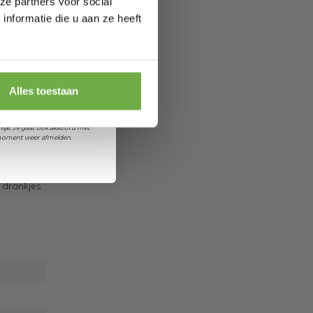
ze partners voor social
nformatie die u aan ze heeft
 je jarig bent
orting
Alles toestaan
et ontvangen van promoties en
sje. Je gaat ook akkoord met
k moment weer afmelden.
ud
een
 drankjes