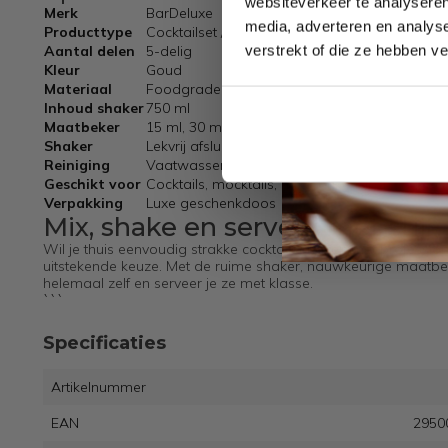
websiteverkeer te analyseren
Merk
BarDeluxe
media, adverteren en analys
Producttype
Cocktailset / bartenderset
verstrekt of die ze hebben v
Aantal delen
5-delig
Kleur
Goud
Materiaal
Foodgrade roestvrij staal
Inhoud shaker
750 ml
Maatbeker
15 ml, 30 ml en 45 ml
Shaker
Lekvrij afsluitbaar
Reiniging
Vaatwasserbestendig
Geschikt voor
Cocktails, mocktails, mixdranken, borrels, fees
Verpakking
Luxe geschenkdoos
Mix, shake en serveer met stijl
Wil je thuis eenvoudig strakke cocktails maken met professio
uitstekende keuze. Met de ruime shaker, nauwkeurige maatbeke
helemaal zelf en serveer je ze met klasse.
```
Specificaties
Artikelnummer
EAN
2950