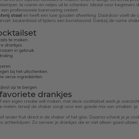
 stampen, te roeren en netjes uit te schenken. Ideaal voor beginners 
 een professionele barervaring creëert.
tvrij staal
en heeft een luxe gouden afwerking. Daardoor voelt de c
n barcart, keukenblad of tijdens een borrelavond. Dankzij de ruime sha
cktailset
tails te maken.
e drankjes.
urzaam in gebruik.
traling.
seren.
tegen bij het uitschenken.
re verse ingrediënten.
jlvol op te bergen.
 favoriete drankjes
 of een eigen creatie wilt maken, met deze cocktailset werk je overzicht
e meten, terwijl de shaker zorgt voor een goede mix van smaken, ijs
nder fruit direct in de shaker of het glas. Daarna schenk je je cock
jes achterblijven. Zo serveer je drankjes die er niet alleen goed uitzie