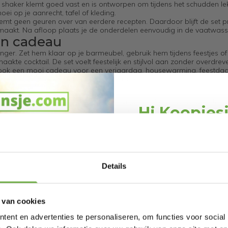
 shaker klemt goed vast en is ontworpen om tijdens het schudden lekv
ei op je aanrecht, tafel of kleding.
emt geen geuren over van eerdere recepten. Daardoor blijft de set pre
r maakt. Na afloop plaats je de onderdelen eenvoudig in de vaatwass
 en cadeau
ger. Zet hem klaar op je barmeubel, gebruik hem tijdens feestjes o
kte cocktail. De set voelt feestelijk en stijlvol aan zonder overdreven
t ook een mooi cadeau voor een verjaardag, housewarming, feestdag
ntdekt of zijn thuisbar compleet wil maken.
s
verdreven uitgebreide set zoekt. Je krijgt precies de belangrijkste too
Hi Koopjes
 barlepel. Geen onnodige extra’s die in de la blijven liggen, maar ee
ak, een lekvrije shaker en een luxe uitstraling maakt deze set gesc
Schrijf je in en ontv
lles voelt praktisch, stijlvol en klaar voor gezellige avonden.
welkomskor
Bij 2dekansje.com pr
Details
kortingen tot 
 van cookies
ent en advertenties te personaliseren, om functies voor social