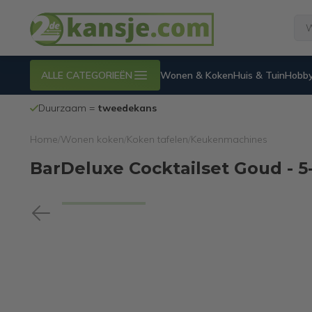
ALLE CATEGORIEËN
Wonen & Koken
Huis & Tuin
Hobby
Duurzaam =
tweedekans
Home
/
Wonen koken
/
Koken tafelen
/
Keukenmachines
BarDeluxe Cocktailset Goud - 5-