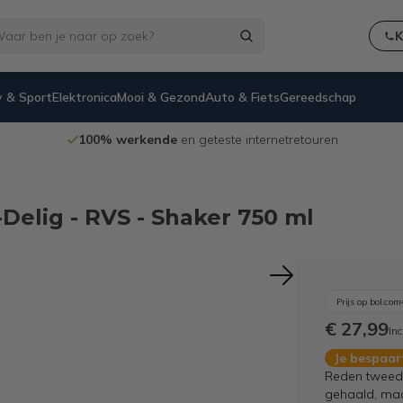
K
 & Sport
Elektronica
Mooi & Gezond
Auto & Fiets
Gereedschap
100% werkende
en geteste internetretouren
Delig - RVS - Shaker 750 ml
Prijs op bol.com
€ 27,99
Inc
Je bespaa
Reden tweede
gehaald, maar