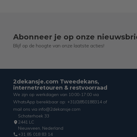
Abonneer je op onze nieuwsbri
Blijf op de hoogte van onze laatste acties!
2dekansje.com Tweedekans,
internetretouren & restvoorraad
We zijn op werkdagen van 10:00-17:00 via
WhatsApp bereikbaar op: +31(0)850188314 of
mail ons via info@2dekansje.com
Schoterhoek 33
2441 LC
Nieuwveen, Nederland
+31 85 018 83 14