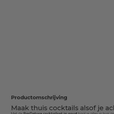
Productomschrijving
Maak thuis cocktails alsof je a
Met de
BarDeluxe cocktailset in goud
haal je alles in huis o