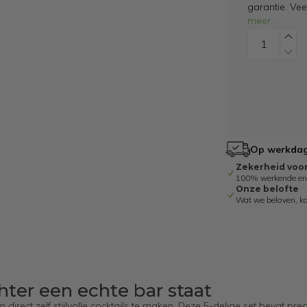
garantie. Ve
meer
...
Op werkdage
Zekerheid voo
100% werkende en g
Onze belofte
Wat we beloven, k
chter een echte bar staat
m direct zelf stijlvolle cocktails te maken. Deze 5-delige set bevat pre