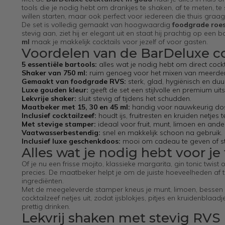
tools die je nodig hebt om drankjes te shaken, af te meten, te
willen starten, maar ook perfect voor iedereen die thuis graag
De set is volledig gemaakt van hoogwaardig
foodgrade roes
stevig aan, ziet hij er elegant uit en staat hij prachtig op ee
ml
maak je makkelijk cocktails voor jezelf of voor gasten.
Voordelen van de BarDeluxe co
5 essentiële bartools:
alles wat je nodig hebt om direct cock
Shaker van 750 ml:
ruim genoeg voor het mixen van meerder
Gemaakt van foodgrade RVS:
sterk, glad, hygiënisch en du
Luxe gouden kleur:
geeft de set een stijlvolle en premium uits
Lekvrije shaker:
sluit stevig af tijdens het schudden.
Maatbeker met 15, 30 en 45 ml:
handig voor nauwkeurig do
Inclusief cocktailzeef:
houdt ijs, fruitresten en kruiden netjes 
Met stevige stamper:
ideaal voor fruit, munt, limoen en ande
Vaatwasserbestendig:
snel en makkelijk schoon na gebruik.
Inclusief luxe geschenkdoos:
mooi om cadeau te geven of sti
Alles wat je nodig hebt voor je
Of je nu een frisse mojito, klassieke margarita, gin tonic twist
precies. De maatbeker helpt je om de juiste hoeveelheden af t
ingrediënten.
Met de meegeleverde stamper kneus je munt, limoen, bessen of a
cocktailzeef netjes uit, zodat ijsblokjes, pitjes en kruidenblaad
prettig drinken.
Lekvrij shaken met stevig RVS