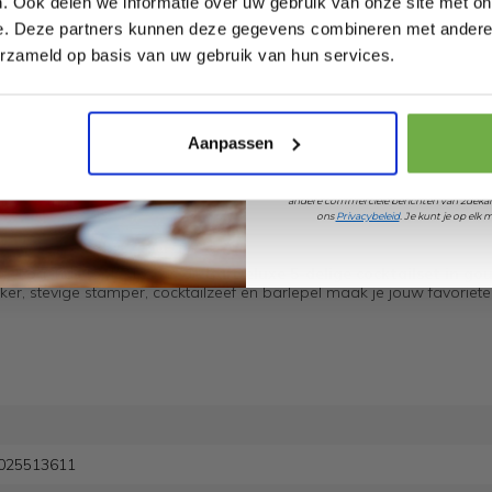
. Ook delen we informatie over uw gebruik van onze site met on
e. Deze partners kunnen deze gegevens combineren met andere i
Laat ons weten wanneer
erzameld op basis van uw gebruik van hun services.
Pak € 5,- k
Aanpassen
Door je aan te melden ga je akkoord met h
tjes en thuisbar
andere commerciële berichten van 2dekan
ons
Privacybeleid
. Je kunt je op el
neel ogende tools? Dan is de
BarDeluxe 5-delige cocktailset in go
r, stevige stamper, cocktailzeef en barlepel maak je jouw favoriete
025513611