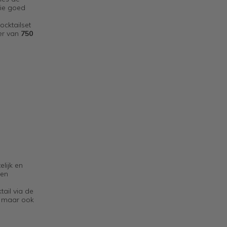
die goed
ocktailset
ker van
750
elijk en
 en
tail via de
n, maar ook