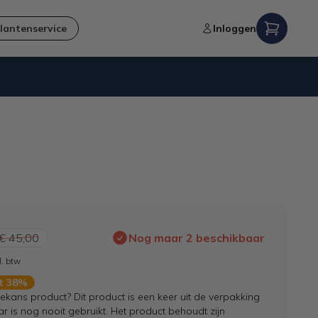
lantenservice
Inloggen
Niet goed,
geld terug
-garantie
€ 45,00
Nog maar 2 beschikbaar
l. btw
rt 38%
kans product? Dit product is een keer uit de verpakking
 is nog nooit gebruikt. Het product behoudt zijn