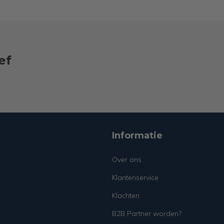
ef
Informatie
Over ons
Klantenservice
Klachten
B2B Partner worden?