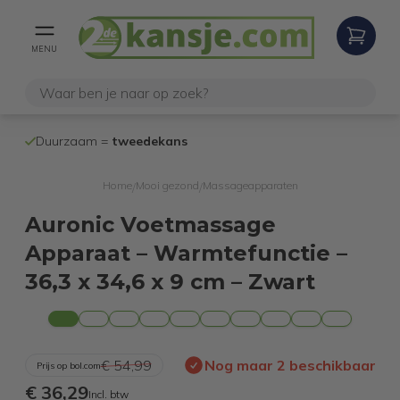
MENU
100% werken
Duurzaam =
tweedekans
internetretoure
Home
Mooi gezond
Massageapparaten
/
/
Auronic Voetmassage
Apparaat – Warmtefunctie –
36,3 x 34,6 x 9 cm – Zwart
€ 54,99
Nog maar 2 beschikbaar
Prijs op bol.com
€ 36,29
Incl. btw