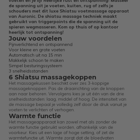
voeten en je lijf heerlijke rust en ontspanning! Masseer
de spanning uit je voeten, kuiten, rug of zelfs je
schouders met dit luxe Shiatsu voetmassage apparaat
van Auronic. De shiatsu massage techniek maakt
gebruikt van triggerpoints die de spanning uit de
spieren wegmasseren. Kom op thuis of op kantoor
heerlijk tot ontspanning!
Jouw voordelen
Pijnverlichtend en ontspannend
Voor kleine en grote voeten
Automatisch uit na 15 min
Makkelijk schoon te maken
Simpel besturingssysteem
3 snelheidsstanden
6 Shiatsu massagekoppen
Het massagekussen beschikt over zes 3-koppige
massageknoppen. Pas de draairichting van de knoppen
aan naar behoren. Vervolgens kies je uit één van de drie
snelheidsstanden: laag, middel of hoog. De intensiteit van
de massage bepaal je volledig zelf door de druk vanuit je
voeten te verlichten of verhogen.
Warmte functie
Het massageapparaat kan zowel met als zonder de
warmte functie gebruikt worden, afhankelijk van de
voorkeur. Kies uit een lage of hoge setting, of zet de
warmtefunctie uit. Warmte zorgt dat de bloedvaten