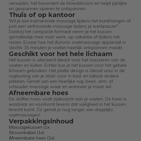
verwijden, het bevordert de bloedstroom en helpt pijnlijke
en gespannen spieren te ontspannen.
Thuis of op kantoor
Wil je een kalmerende massage tijdens het bankhangen of
juist een verfrissende massage tijdens je werkpauze?
Dankzij het compacte formaat neem je het kussen
gemakkelijk mee naar werk, op vakantie of tijdens het
reizen. Ervaar hoe het Auronic voetmassage apparaat in
slechts 15 minuten je voeten heerlijk ontspannen maakt.
Geschikt voor het hele lichaam
Het kussen is uiteraard ideaal voor het masseren van de
voeten en kuiten. Echter kun je het kussen voor het gehele
lichaam gebruiken. Het platte design is ideaal voor in de
rugleuning van je stoel, voor in bed, en talloze andere
plekken. Geniet van een heerlijke rug, been, arm, of
schouder massage waar en wanneer je maar wil.
Afneembare hoes
De stoffen hoes voelt zijdezacht aan je voeten. De hoes is
wasbaar en voorkomt tevens dat vuiligheid in het kussen
terecht komt. Zo geniet je nog langer van dagelijks
voetmassages!
Verpakkingsinhoud
Massagekussen (1x
Stroomkabel (1x)
Afneembare hoes (1x)