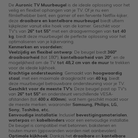
De
Auronic TV Muurbeugel
is de ideale oplossing voor het
veilig en flexibel ophangen van je TV. Of je nu een
filmliefhebber bent, een gamer of een fervente Netflix-kijker,
deze
draaibare en kantelbare muurbeugel
biedt ultiem
kijkplezier vanuit elke hoek van de kamer. Geschikt voor
TV's van
26" tot 55"
met een draagvermogen van
tot 40
kg
, biedt deze muurbeugel de perfecte oplossing voor het
optimaliseren van je kijkervaring.
Kenmerken en voordelen:
Veelzijdig en flexibel ontwerp
: De beugel biedt
360°
draaibaarheid
(tot 180°),
kantelbaarheid van 20°
, en de
mogelijkheid om de TV
tot 48,2 cm van de muur
te trekken
voor de ideale kijkhoek.
Krachtige ondersteuning
: Gemaakt van
hoogwaardig
staal
, met een maximale draagkracht van
40 kg
, biedt
deze muurbeugel betrouwbare ondersteuning voor je TV.
Geschikt voor de meeste TV's
: Deze beugel past op TV's
van
26" tot 55"
en ondersteunt verschillende VESA-
afstanden (tot
400 x 400mm
), wat hem geschikt maakt voor
de meeste merken, waaronder
Samsung, Philips, LG,
Sony, Toshiba, etc.
.
Eenvoudige installatie
: Inclusief
bevestigingsmaterialen
,
waterpas
en
kabelbinders
voor een eenvoudige installatie.
De beugel is compatibel met betonnen, bakstenen en
houten muren (gipswanden worden niet aanbevolen).
Optimale kijkhoek
: Dankzij het
draaibare
en
kantelbare