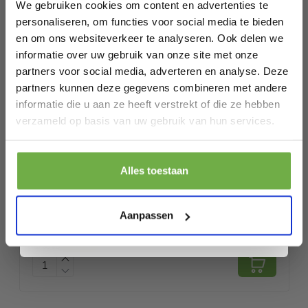
kortingen tot wel 70%.
We gebruiken cookies om content en advertenties te
Specificaties
personaliseren, om functies voor social media te bieden
en om ons websiteverkeer te analyseren. Ook delen we
Artikelnummer
AU1003043
informatie over uw gebruik van onze site met onze
partners voor social media, adverteren en analyse. Deze
EAN
8720195255215
partners kunnen deze gegevens combineren met andere
SKU
148375851
informatie die u aan ze heeft verstrekt of die ze hebben
Laat ons weten wanneer je jarig bent
verzameld op basis van uw gebruik van hun services.
Gerelateerde producten
Pak € 5,- korting
Alles toestaan
Door je aan te melden ga je akkoord met het ontvangen van promoties en
LC Eyewear Beeldschermbril - Blauw
andere commerciële berichten van 2dekansje. Je gaat ook akkoord met
ons
Privacybeleid
. Je kunt je op elk moment weer afmelden.
Aanpassen
Licht - Incl. Brillenkoker - Metaal - Unisex
K
€ 10,95
- Zwart
Prijs op bol.com
P
€ 0,49
€
-
96
%