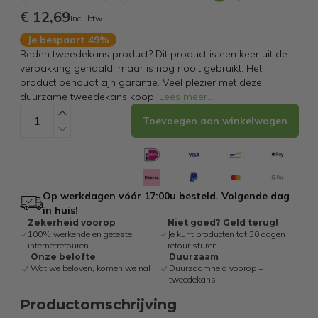
€ 12,69
Incl. btw
Je bespaart 49%
Reden tweedekans product? Dit product is een keer uit de
verpakking gehaald, maar is nog nooit gebruikt. Het
product behoudt zijn garantie. Veel plezier met deze
duurzame tweedekans koop!
Lees meer
...
Toevoegen aan winkelwagen
Op werkdagen vóór 17:00u besteld. Volgende dag
in huis!
Zekerheid voorop
Niet goed? Geld terug!
100% werkende en geteste
Je kunt producten tot 30 dagen
internetretouren
retour sturen
Onze belofte
Duurzaam
Wat we beloven, komen we na!
Duurzaamheid voorop =
tweedekans
Productomschrijving