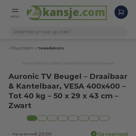
MENU
100% werken
Duurzaam =
tweedekans
internetretoure
Home
Elektronica
Beeld geluid
Televisies home-cinema
/
/
/
Auronic TV Beugel – Draaibaar
& Kantelbaar, VESA 400x400 –
Tot 40 kg – 50 x 29 x 43 cm –
Zwart
€ 25,00
Op voorraad
Prijs op bol.com